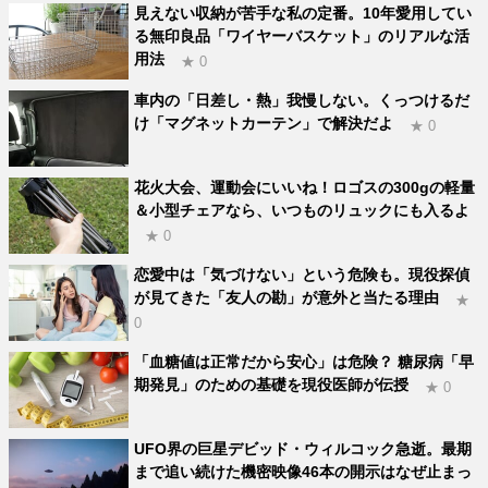
見えない収納が苦手な私の定番。10年愛用してい
る無印良品「ワイヤーバスケット」のリアルな活
用法
★ 0
車内の「日差し・熱」我慢しない。くっつけるだ
け「マグネットカーテン」で解決だよ
★ 0
花火大会、運動会にいいね！ロゴスの300gの軽量
＆小型チェアなら、いつものリュックにも入るよ
★ 0
恋愛中は「気づけない」という危険も。現役探偵
が見てきた「友人の勘」が意外と当たる理由
★
0
「血糖値は正常だから安心」は危険？ 糖尿病「早
期発見」のための基礎を現役医師が伝授
★ 0
UFO界の巨星デビッド・ウィルコック急逝。最期
まで追い続けた機密映像46本の開示はなぜ止まっ