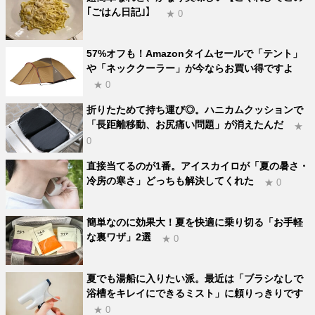
｢ごはん日記｣】
★ 0
57%オフも！Amazonタイムセールで「テント」
や「ネッククーラー」が今ならお買い得ですよ
★ 0
折りたためて持ち運び◎。ハニカムクッションで
「長距離移動、お尻痛い問題」が消えたんだ
★
0
直接当てるのが1番。アイスカイロが「夏の暑さ・
冷房の寒さ」どっちも解決してくれた
★ 0
簡単なのに効果大！夏を快適に乗り切る「お手軽
な裏ワザ」2選
★ 0
夏でも湯船に入りたい派。最近は「ブラシなしで
浴槽をキレイにできるミスト」に頼りっきりです
★ 0