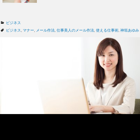
カ
ビジネス
テ
タ
ビジネス
,
マナー
,
メール作法
,
仕事美人のメール作法
,
使える仕事術
,
神垣あゆみ
ゴ
グ
リ
ー