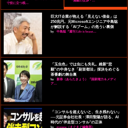
『無敵の交渉・…
で役に立つ税…
巨大IT企業が抱える「見えない借金」は
250兆円。元Microsoftエンジニア中島聡
が解説する「AIブーム」の危うい裏側
by
中島聡『週刊 Life is beaut…
「玉虫色」では虫にも失礼。維新“悲
願”の中身なき「副首都法」採決をめぐる
茶番劇の舞台裏
by
新恭（あらたきょう）『国家権力＆メディ
ア…
「コンサルを超えないと、生き残れない」
──元証券会社社長・澤田聖陽が語る、AI
時代の"伴走型コンサル"の正体
by
gyouza（まぐまぐ編集部）