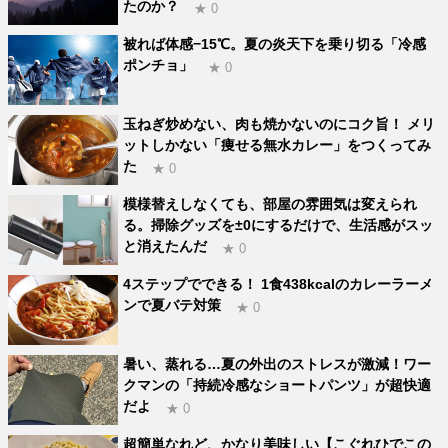
たのか？
★ 0
被れば体感−15℃。夏の炎天下を乗り切る「冷感
ポンチョ」
★ 0
玉ねぎ炒めない、肉も焼かないのにコク旨！ メリ
ットしかない「痩せる無水カレー」をつくってみ
た
★ 0
模様替えしなくても、部屋の雰囲気は変えられ
る。掃除グッズを±0にするだけで、生活感がスッ
と消えたんだ
★ 0
4ステップでできる！ 1食438kcalのカレーラーメ
ンで夏バテ対策
★ 0
暑い、蒸れる…夏の外出のストレスが激減！ワー
クマンの「持続冷感なショートパンツ」が超快適
だよ
★ 0
超簡単なれど、かなり美味しい【こぐれひでこの