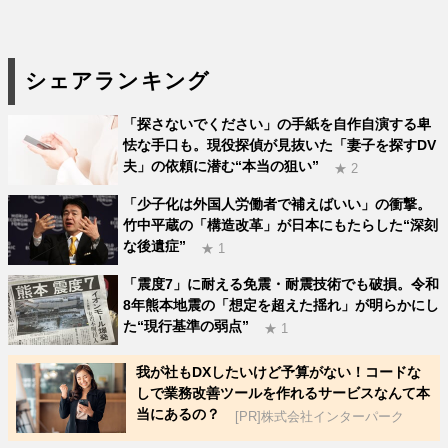
シェアランキング
「探さないでください」の手紙を自作自演する卑
怯な手口も。現役探偵が見抜いた「妻子を探すDV
夫」の依頼に潜む“本当の狙い”
★ 2
「少子化は外国人労働者で補えばいい」の衝撃。
竹中平蔵の「構造改革」が日本にもたらした“深刻
な後遺症”
★ 1
「震度7」に耐える免震・耐震技術でも破損。令和
8年熊本地震の「想定を超えた揺れ」が明らかにし
た“現行基準の弱点”
★ 1
我が社もDXしたいけど予算がない！コードな
しで業務改善ツールを作れるサービスなんて本
当にあるの？
[PR]株式会社インターパーク