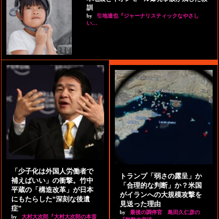
訓
by
引地達也『ジャーナリスティックなやさし
い…
「少子化は外国人労働者で
トランプ「弱さの露呈」か
補えばいい」の衝撃。竹中
「合理的な判断」か？米国
平蔵の「構造改革」が日本
がイランへの大規模攻撃を
にもたらした“深刻な後遺
見送った理由
症”
by
最後の調停官 島田久仁彦の
by
大村大次郎『大村大次郎の本音