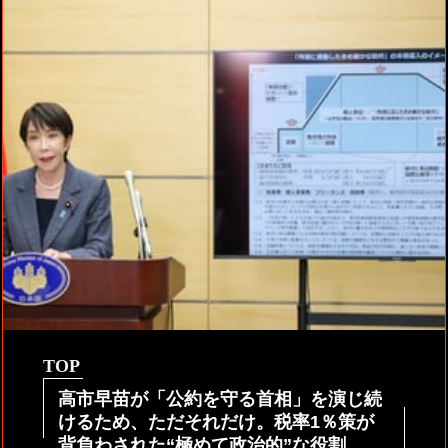
TOP
高市早苗が「公約を守る首相」を演じ続
けるため、ただそれだけ。税率1％策が
背負わされた“極めて政治的”な役割