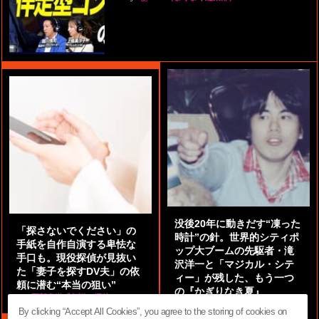
没後20年に動きだす“凍った
「探さないでください」の
時計”の針。世界的シティポ
手紙を自作自演する卑怯な
ップ大ブームの先駆者・滝
手口も。現役探偵が見抜い
沢洋一と「マジカル・シテ
た「妻子を探すDV夫」の依
ィー」が残した、もう一つ
頼に潜む“本当の狙い”
の『かぎりなき夏』
by
阿部泰尚『伝説の探偵』
by
都鳥 流星
By clicking “Accept All Cookies”, you agree to the storing of cookies on