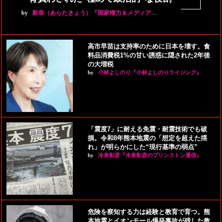
by
新恭（あらたきょう）『国家権力＆メディア…
高市早苗は支持率のために日本を壊す。食
料品消費税1%の甘い誘惑に隠された2年後
の大増税
by
小林よしのり『小林よしのりライジング』
「震度7」に耐える免震・耐震技術でも破
損。令和8年熊本地震の「想定を超えた揺
れ」が明らかにした“現行基準の弱点”
by
冷泉彰彦『冷泉彰彦のプリンストン通信』
危険を察知する力は経験と教育で育つ。熊
本地震とイオンモール爆発事故が残した教