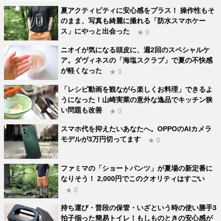
夏アクティビティに安心感をプラス！ 操作性もそ
のまま、写真も綺麗に撮れる「防水スマホケー
ス」にやっと出会った
★ 0
ニオイが気になる頭皮に、週2回のスペシャルケ
ア。ダヴィネスの「海塩スクラブ」で夏の不快感
が軽くなった
★ 0
「レシピ動画を観ながら楽しくお料理」できるよ
うになった！山崎実業の意外な逸品でキッチン狭
い問題も改善
★ 0
スマホ代を抑えたいあなたへ。OPPOのAIカメラ
モデルが3万円切ってます
★ 0
ファミマの「ショートパンツ」が夏場の新定番に
なりそう！ 2,000円でこのクオリティはすごい
★ 0
持ち運び・普段の保管・いざという時の使い勝手3
拍子揃った簡易トイレ！もしものときの安心感が