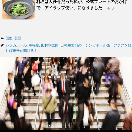
料理は人任せだった私が、公式プレートのおかげ
で「アイラップ使い」になりました
★ 0
カ
国際
,
英語
テ
タ
シンガポール
,
幸福度
,
田村耕太郎
,
田村耕太郎の「シンガポール発 アジアを知
ゴ
グ
れば未来が開ける！」
リ
ー