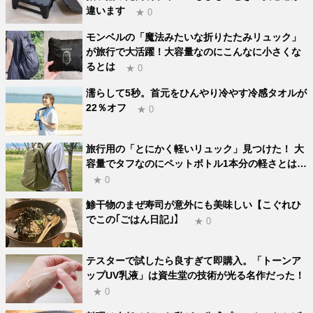
違います
★ 0
モンベルの「魔法みたいな折りたたみリュック」
が旅行で大活躍！大容量なのにこんなに小さくな
るとは
★ 0
濡らして5秒。首元をひんやり冷やす冷感タオルが
22％オフ
★ 0
旅行用の「とにかく軽いリュック」見つけた！ 大
容量でタフなのにペットボトル1本分の軽さとは…
★ 0
鯵干物のまぜ寿司が意外にも美味しい【こぐれひ
でこの｢ごはん日記｣】
★ 0
テスターで試したら良すぎて即購入。「トーンア
ップUV乳液」は資生堂の技術が光る名作だった！
★ 0