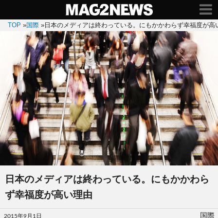
TOP
»
国際
»
日本のメディアは終わっている。にもかかわらず幸福度が高
日本のメディアは終わっている。にもかかわら
ず幸福度が高い理由
投
国際
2015年9月1日