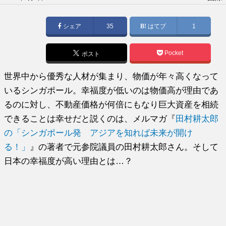
稿
日:
シェア
35
はてブ
1
Pocket
ポスト
世界中から優秀な人材が集まり、物価が年々高くなって
いるシンガポール。幸福度が低いのは物価高が理由であ
るのに対し、不動産価格が何倍にもなり巨大資産を相続
できることは幸せだと説くのは、メルマガ『
田村耕太郎
の「シンガポール発 アジアを知れば未来が開け
る！」
』の著者で元参院議員の田村耕太郎さん。そして
日本の幸福度が高い理由とは…？