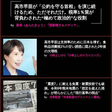
高市早苗が「公約を守る首相」を演じ続
けるため、ただそれだけ。税率1％策が
背負わされた“極めて政治的”な役割
by
新恭（あらたきょう）『国家権力＆メディア…
高市早苗は支持率のために日本を壊す。食
料品消費税1%の甘い誘惑に隠された2年後
の大増税
by
小林よしのり『小林よしのりライジング』
「震度7」に耐える免震・耐震技術でも破
損。令和8年熊本地震の「想定を超えた揺
れ」が明らかにした“現行基準の弱点”
by
冷泉彰彦『冷泉彰彦のプリンストン通信』