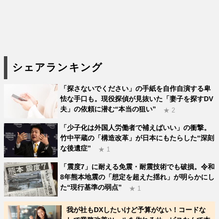
シェアランキング
「探さないでください」の手紙を自作自演する卑
怯な手口も。現役探偵が見抜いた「妻子を探すDV
夫」の依頼に潜む“本当の狙い”
★ 2
「少子化は外国人労働者で補えばいい」の衝撃。
竹中平蔵の「構造改革」が日本にもたらした“深刻
な後遺症”
★ 1
「震度7」に耐える免震・耐震技術でも破損。令和
8年熊本地震の「想定を超えた揺れ」が明らかにし
た“現行基準の弱点”
★ 1
我が社もDXしたいけど予算がない！コードな