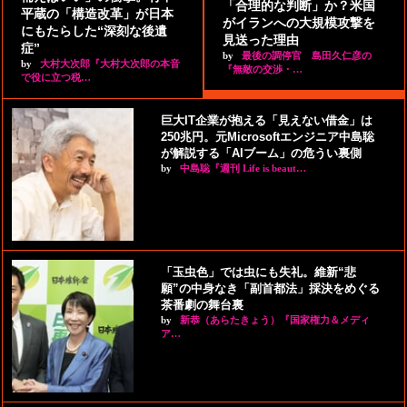
「合理的な判断」か？米国
平蔵の「構造改革」が日本
がイランへの大規模攻撃を
にもたらした“深刻な後遺
見送った理由
症”
by
最後の調停官 島田久仁彦の
by
大村大次郎『大村大次郎の本音
『無敵の交渉・…
で役に立つ税…
巨大IT企業が抱える「見えない借金」は
250兆円。元Microsoftエンジニア中島聡
が解説する「AIブーム」の危うい裏側
by
中島聡『週刊 Life is beaut…
「玉虫色」では虫にも失礼。維新“悲
願”の中身なき「副首都法」採決をめぐる
茶番劇の舞台裏
by
新恭（あらたきょう）『国家権力＆メディ
ア…