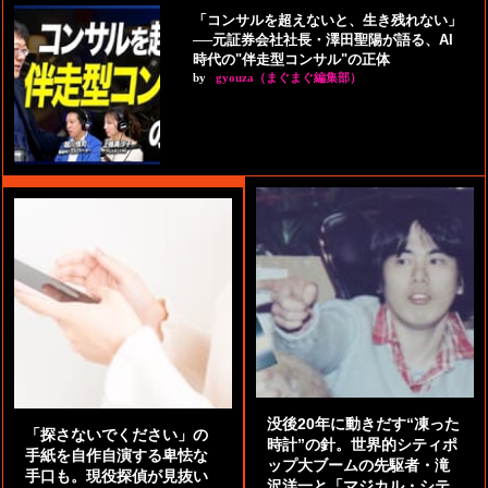
「コンサルを超えないと、生き残れない」
──元証券会社社長・澤田聖陽が語る、AI
時代の"伴走型コンサル"の正体
by
gyouza（まぐまぐ編集部）
没後20年に動きだす“凍った
「探さないでください」の
時計”の針。世界的シティポ
手紙を自作自演する卑怯な
ップ大ブームの先駆者・滝
手口も。現役探偵が見抜い
沢洋一と「マジカル・シテ