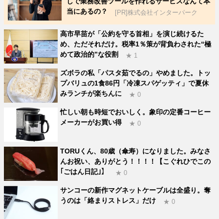
しで業務改善ツールを作れるサービスなんて本
当にあるの？
[PR]株式会社インターパーク
高市早苗が「公約を守る首相」を演じ続けるた
め、ただそれだけ。税率1％策が背負わされた“極
めて政治的”な役割
★ 1
ズボラの私「パスタ茹でるの」やめました。トッ
プバリュの1食86円「冷凍スパゲッティ」で夏休
みランチが楽ちんに
★ 0
忙しい朝も時短でおいしく。象印の定番コーヒー
メーカーがお買い得
★ 0
TORUくん、80歳（傘寿）になりました。みなさ
んお祝い、ありがとう！！！！【こぐれひでこの
｢ごはん日記｣】
★ 0
サンコーの新作マグネットケーブルは全盛り。奪
うのは「絡まりストレス」だけ
★ 0