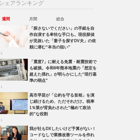
シェアランキング
週間
月間
総合
「探さないでください」の手紙を自
作自演する卑怯な手口も。現役探偵
が見抜いた「妻子を探すDV夫」の依
頼に潜む“本当の狙い”
 2
「震度7」に耐える免震・耐震技術で
も破損。令和8年熊本地震の「想定を
超えた揺れ」が明らかにした“現行基
準の弱点”
 1
高市早苗が「公約を守る首相」を演
じ続けるため、ただそれだけ。税率
1％策が背負わされた“極めて政治
的”な役割
 1
我が社もDXしたいけど予算がない！
コードなしで業務改善ツールを作れ