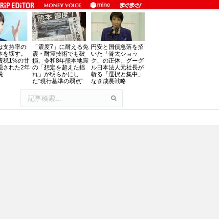
は支持率の
「震度7」に耐える免
円安と国債急落を招
本を壊す。
震・耐震技術でも破
いた「骨太ショッ
費税1%の甘
損。令和8年熊本地震
ク」の正体。グーグ
隠された2年
の「想定を超えた揺
ル日本法人元社長が
税
れ」が明らかにし
斬る「選択と集中」
た“現行基準の弱点”
なき成長戦略