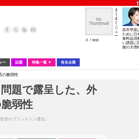
ま
ぐ
ま
ぐ
ニ
高市早苗
ュ
ために日
ー
食料品消
ス！test
い誘惑に
後の大増
ャー
話題
特集一覧 ▼
有名企業
店の脆弱性
」問題で露呈した、外
の脆弱性
泉彰彦のプリンストン通信』