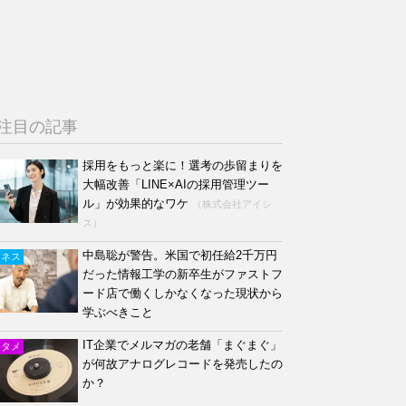
注目の記事
採用をもっと楽に！選考の歩留まりを
大幅改善「LINE×AIの採用管理ツー
ル」が効果的なワケ
（株式会社アイシ
ス）
中島聡が警告。米国で初任給2千万円
ジネス
だった情報工学の新卒生がファストフ
ード店で働くしかなくなった現状から
学ぶべきこと
IT企業でメルマガの老舗「まぐまぐ」
ンタメ
が何故アナログレコードを発売したの
か？