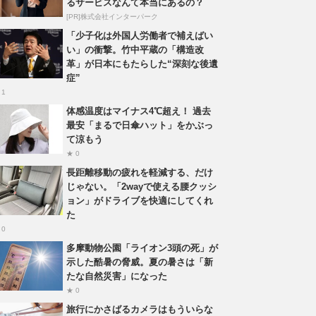
るサービスなんて本当にあるの？
[PR]株式会社インターパーク
「少子化は外国人労働者で補えばい
い」の衝撃。竹中平蔵の「構造改
革」が日本にもたらした“深刻な後遺
症”
 1
体感温度はマイナス4℃超え！ 過去
最安「まるで日傘ハット」をかぶっ
て涼もう
★ 0
長距離移動の疲れを軽減する、だけ
じゃない。「2wayで使える腰クッシ
ョン」がドライブを快適にしてくれ
た
 0
多摩動物公園「ライオン3頭の死」が
示した酷暑の脅威。夏の暑さは「新
たな自然災害」になった
★ 0
旅行にかさばるカメラはもういらな