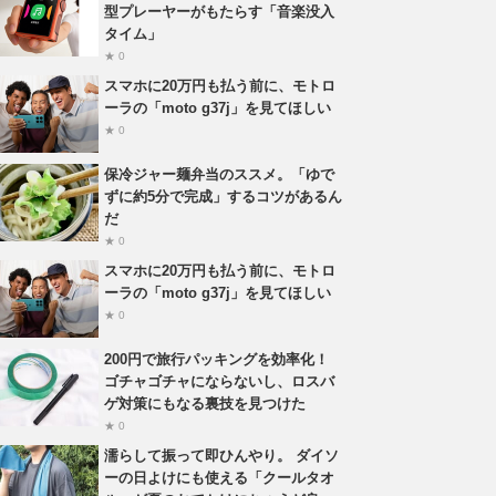
型プレーヤーがもたらす「音楽没入
タイム」
★ 0
スマホに20万円も払う前に、モトロ
ーラの「moto g37j」を見てほしい
★ 0
保冷ジャー麺弁当のススメ。「ゆで
ずに約5分で完成」するコツがあるん
だ
★ 0
スマホに20万円も払う前に、モトロ
ーラの「moto g37j」を見てほしい
★ 0
200円で旅行パッキングを効率化！
ゴチャゴチャにならないし、ロスバ
ゲ対策にもなる裏技を見つけた
★ 0
濡らして振って即ひんやり。 ダイソ
ーの日よけにも使える「クールタオ