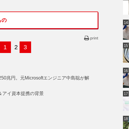
もの
print
1
2
3
0兆円。元Microsoftエンジニア中島聡が解
ン＆アイ資本提携の背景