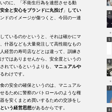
いのに、「不衛生行為を連想させる動
安全と安心をブランドに丸投げ
」
してい
ンドのイメージが傷つくと、今回の一連
★
しているのかというと、それは確かにマ
、什器なども大量発注して高性能なもの
人経営の寿司店などとは違って、訓練さ
けではありませんから、安全度というの
されているというよりも、
マニュアルや
るわけです。
★
食の安全の確保というのは、マニュアル
せるために警察のパトロールのような権
器を安くまとめ買いするための交渉をし
という経営思想
があるからです。