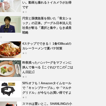
い。動画も撮れるトイカメラがお得
です
★ 0
円安と国債急落を招いた「骨太ショ
ック」の正体。グーグル日本法人元
社長が斬る「選択と集中」なき成長
戦略
 0
4ステップでできる！ 1食438kcalの
カレーラーメンで夏バテ対策
★ 0
昨夜残ったハンバーグをマフィンに
挟んで食べる【こぐれひでこの｢ごは
ん日記｣】
★ 0
50%オフも！Amazonタイムセール
で「キャンプテーブル」や「マルチ
グリドル」が今ならお買い得ですよ
★ 0
スマホは置いとこ。SHANLINGの小