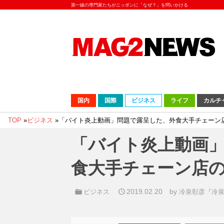
第一線の専門家たちがニッポンに「なぜ？」を問いかける
国内
国際
ビジネス
ライフ
カルチ
TOP
»
ビジネス
»
「バイト炎上動画」問題で露呈した、外食大手チェーン
「バイト炎上動画
食大手チェーン店
2019.02.20
by
ビジネス
冷泉彰彦『冷