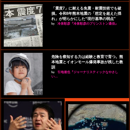
「震度7」に耐える免震・耐震技術でも破
損。令和8年熊本地震の「想定を超えた揺
れ」が明らかにした“現行基準の弱点”
by
冷泉彰彦『冷泉彰彦のプリンストン通信』
危険を察知する力は経験と教育で育つ。熊
本地震とイオンモール爆発事故が残した教
訓
by
引地達也『ジャーナリスティックなやさし
い…