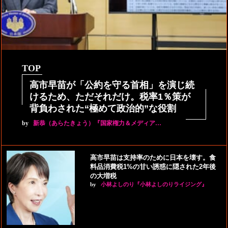
TOP
高市早苗が「公約を守る首相」を演じ続
けるため、ただそれだけ。税率1％策が
背負わされた“極めて政治的”な役割
by
新恭（あらたきょう）『国家権力＆メディア…
高市早苗は支持率のために日本を壊す。食
料品消費税1%の甘い誘惑に隠された2年後
の大増税
by
小林よしのり『小林よしのりライジング』