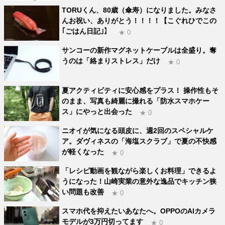
TORUくん、80歳（傘寿）になりました。みなさ
んお祝い、ありがとう！！！！【こぐれひでこの
｢ごはん日記｣】
★ 0
サンコーの新作マグネットケーブルは全盛り。奪
うのは「絡まりストレス」だけ
★ 0
夏アクティビティに安心感をプラス！ 操作性もそ
のまま、写真も綺麗に撮れる「防水スマホケー
ス」にやっと出会った
★ 0
ニオイが気になる頭皮に、週2回のスペシャルケ
ア。ダヴィネスの「海塩スクラブ」で夏の不快感
が軽くなった
★ 0
「レシピ動画を観ながら楽しくお料理」できるよ
うになった！山崎実業の意外な逸品でキッチン狭
い問題も改善
★ 0
スマホ代を抑えたいあなたへ。OPPOのAIカメラ
モデルが3万円切ってます
★ 0