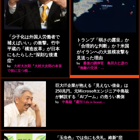
「少子化は外国人労働者で
トランプ「弱さの露呈」か
補えばいい」の衝撃。竹中
「合理的な判断」か？米国
平蔵の「構造改革」が日本
がイランへの大規模攻撃を
にもたらした“深刻な後遺
見送った理由
症”
by
最後の調停官 島田久仁彦の
by
大村大次郎『大村大次郎の本音
『無敵の交渉・…
で役に立つ税…
巨大IT企業が抱える「見えない借金」は
250兆円。元Microsoftエンジニア中島聡
が解説する「AIブーム」の危うい裏側
by
中島聡『週刊 Life is beaut…
「玉虫色」では虫にも失礼。維新“悲