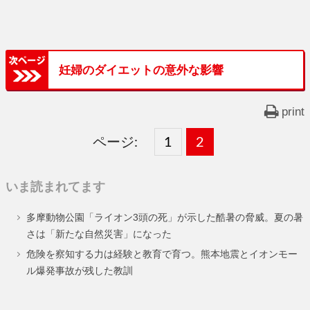
妊婦のダイエットの意外な影響
print
ページ:
固
1
固
2
,
定
定
いま読まれてます
ペ
ペ
多摩動物公園「ライオン3頭の死」が示した酷暑の脅威。夏の暑
ー
ー
さは「新たな自然災害」になった
ジ
ジ
危険を察知する力は経験と教育で育つ。熊本地震とイオンモー
ル爆発事故が残した教訓