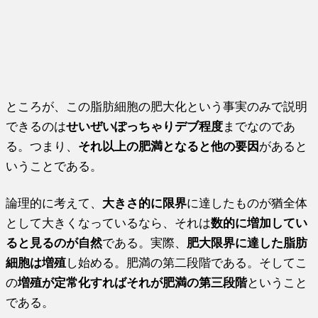
ところが、この脂肪細胞の肥大化という事実のみで説明
できるのは
せいぜいぽっちゃりデブ程度
までなのであ
る。つまり、
それ以上の肥満となると他の要因
があると
いうことである。
論理的に考えて、
大きさ的に限界
に達したものが猶全体
として大きくなっているなら、それは
数的に増加してい
ると見るのが自然
である。実際、
肥大限界に達した脂肪
細胞は増殖
し始める。肥満の第二段階である。そしてこ
の
増殖が定常化すればそれが肥満の第三段階
ということ
である。