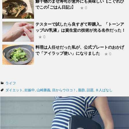
鯵干物のまぜ寿司が意外にも美味しい【こぐれひ
でこの｢ごはん日記｣】
★ 0
テスターで試したら良すぎて即購入。「トーンア
ップUV乳液」は資生堂の技術が光る名作だった！
★ 0
料理は人任せだった私が、公式プレートのおかげ
で「アイラップ使い」になりました
★ 0
カ
ライフ
テ
タ
ダイエット
,
妊娠中
,
山崎勝義
,
目からウロコ！
,
脂肪
,
話題
,
８人ばなし
ゴ
グ
リ
ー