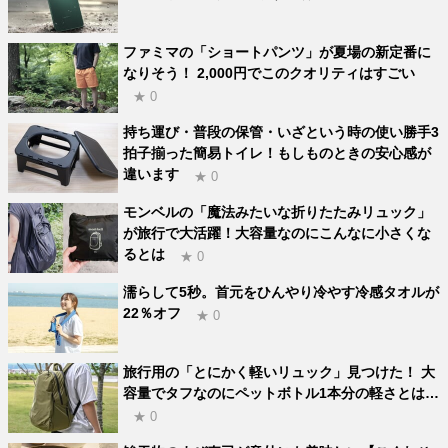
ファミマの「ショートパンツ」が夏場の新定番に
なりそう！ 2,000円でこのクオリティはすごい
★ 0
持ち運び・普段の保管・いざという時の使い勝手3
拍子揃った簡易トイレ！もしものときの安心感が
違います
★ 0
モンベルの「魔法みたいな折りたたみリュック」
が旅行で大活躍！大容量なのにこんなに小さくな
るとは
★ 0
濡らして5秒。首元をひんやり冷やす冷感タオルが
22％オフ
★ 0
旅行用の「とにかく軽いリュック」見つけた！ 大
容量でタフなのにペットボトル1本分の軽さとは…
★ 0