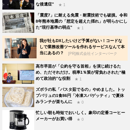
な後遺症”
★ 1
「震度7」に耐える免震・耐震技術でも破損。令和
8年熊本地震の「想定を超えた揺れ」が明らかにし
た“現行基準の弱点”
★ 1
我が社もDXしたいけど予算がない！コードな
しで業務改善ツールを作れるサービスなんて本
当にあるの？
[PR]株式会社インターパーク
高市早苗が「公約を守る首相」を演じ続けるた
め、ただそれだけ。税率1％策が背負わされた“極
めて政治的”な役割
★ 1
ズボラの私「パスタ茹でるの」やめました。トッ
プバリュの1食86円「冷凍スパゲッティ」で夏休
みランチが楽ちんに
★ 0
忙しい朝も時短でおいしく。象印の定番コーヒー
メーカーがお買い得
★ 0