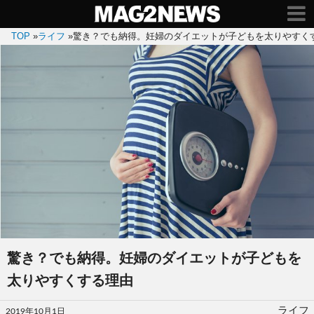
TOP
»
ライフ
»
驚き？でも納得。妊婦のダイエットが子どもを太りやすく
驚き？でも納得。妊婦のダイエットが子どもを
太りやすくする理由
投
ライフ
2019年10月1日