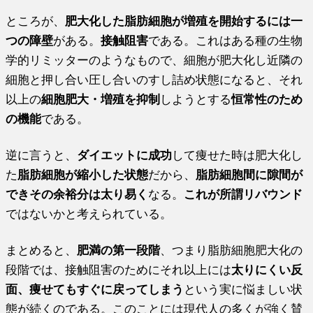
ところが、
肥大化した脂肪細胞が増殖を開始するには一
つの障壁
がある。
接触阻害
である。これはある種の生物
学的リミッターのようなもので、細胞が肥大化し近隣の
細胞と押し合い圧し合いのすし詰め状態になると、それ
以上の
細胞肥大・増殖を抑制
しようとする
恒常性のため
の機能
である。
逆に言うと、
ダイエットに成功
して痩せた時は肥大化し
た
脂肪細胞が縮小した状態
だから、
脂肪細胞間に隙間が
できその余裕分は太り易く
なる。
これが所謂リバウンド
ではないかと考えられている。
まとめると、
肥満の第一段階
、つまり脂肪細胞肥大化の
段階では、接触阻害のためにそれ以上には
太りにくい反
面、痩せてもすぐに戻ってしまう
という実に悩ましい状
態が続くのである。このことには現代人の多くが強く賛