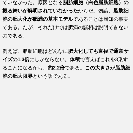
ていなかった。原因となる
脂肪細胞（白色脂肪細胞）の
振る舞いが解明されていなかった
からだ。勿論、
脂肪細
胞の肥大化が肥満の基本モデル
であることは周知の事実
である。だが、それだけでは肥満の諸相は説明できない
のである。
例えば、脂肪細胞はどんなに
肥大化しても直径で通常サ
イズの1.3倍
にしかならない。
体積
で言えばこれを3乗す
ることになるから、
約2.2倍
である。
この大きさが脂肪細
胞の肥大限界
という訳である。