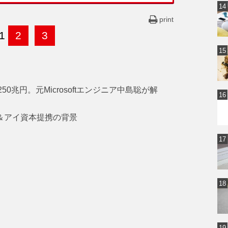
print
1
2
3
0兆円。元Microsoftエンジニア中島聡が解
ン＆アイ資本提携の背景