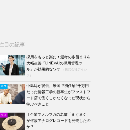
注目の記事
採用をもっと楽に！選考の歩留まりを
大幅改善「LINE×AIの採用管理ツー
ル」が効果的なワケ
（株式会社アイシ
ス）
中島聡が警告。米国で初任給2千万円
ジネス
だった情報工学の新卒生がファストフ
ード店で働くしかなくなった現状から
学ぶべきこと
IT企業でメルマガの老舗「まぐまぐ」
ンタメ
が何故アナログレコードを発売したの
か？