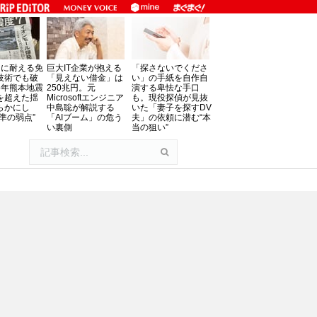
」に耐える免
巨大IT企業が抱える
「探さないでくださ
技術でも破
「見えない借金」は
い」の手紙を自作自
8年熊本地震
250兆円。元
演する卑怯な手口
を超えた揺
Microsoftエンジニア
も。現役探偵が見抜
らかにし
中島聡が解説する
いた「妻子を探すDV
準の弱点”
「AIブーム」の危う
夫」の依頼に潜む“本
い裏側
当の狙い”