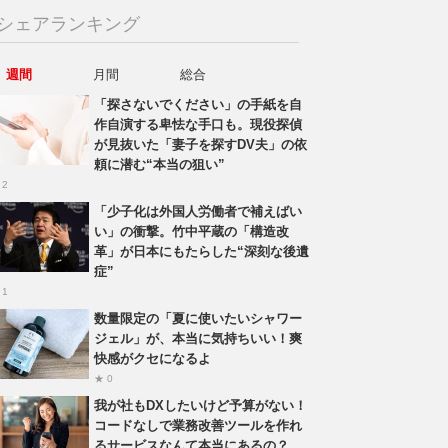
シェアランキング
週間
月間
総合
「探さないでください」の手紙を自
作自演する卑怯な手口も。現役探偵
が見抜いた「妻子を探すDV夫」の依
頼に潜む“本当の狙い”
 2
「少子化は外国人労働者で補えばい
い」の衝撃。竹中平蔵の「構造改
革」が日本にもたらした“深刻な後遺
症”
 1
数量限定の「夏に使いたいシャワー
ジェル」が、本当に気持ちいい！爽
快感がクセになるよ
★ 0
我が社もDXしたいけど予算がない！
コードなしで業務改善ツールを作れ
るサービスなんて本当にあるの？