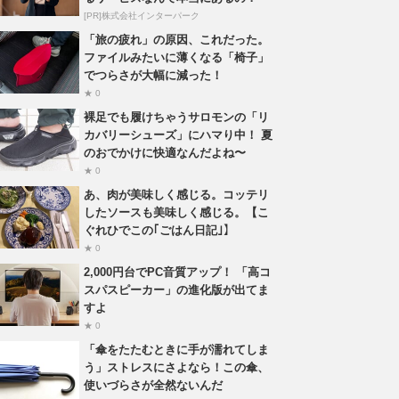
[PR]株式会社インターパーク
「旅の疲れ」の原因、これだった。
ファイルみたいに薄くなる「椅子」
でつらさが大幅に減った！
★ 0
裸足でも履けちゃうサロモンの「リ
カバリーシューズ」にハマり中！ 夏
のおでかけに快適なんだよね〜
★ 0
あ、肉が美味しく感じる。コッテリ
したソースも美味しく感じる。【こ
ぐれひでこの｢ごはん日記｣】
★ 0
2,000円台でPC音質アップ！ 「高コ
スパスピーカー」の進化版が出てま
すよ
★ 0
「傘をたたむときに手が濡れてしま
う」ストレスにさよなら！この傘、
使いづらさが全然ないんだ