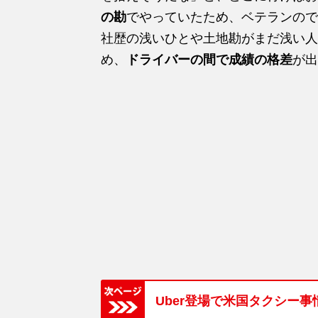
の勘
でやっていたため、ベテランので
社歴の浅いひとや土地勘がまだ浅い人
め、
ドライバーの間で成績の格差
が出
Uber登場で米国タクシー事