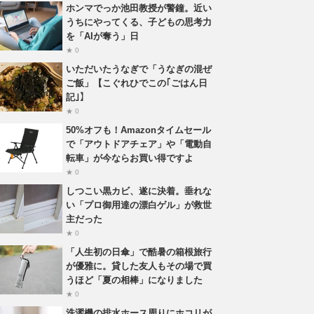
ホンマでっか池田教授が警鐘。近い
うちにやってくる、子どもの思考力
を「AIが奪う」日
★ 0
いただいたうなぎで「うなぎの混ぜ
ご飯」【こぐれひでこの｢ごはん日
記｣】
★ 0
50%オフも！Amazonタイムセール
で「アウトドアチェア」や「電動自
転車」が今ならお買い得ですよ
★ 0
しつこい黒カビ、遂に決着。垂れな
い「プロ御用達の漂白ゲル」が救世
主だった
★ 0
「人生初の日傘」で酷暑の箱根旅行
が優雅に。貸した友人もその場で買
うほど「夏の相棒」になりました
★ 0
洗濯機の排水ホース周りにホコリが