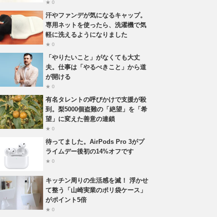
★ 0
汗やファンデが気になるキャップ。
専用ネットを使ったら、洗濯機で気
軽に洗えるようになりました
★ 0
「やりたいこと」がなくても大丈
夫。仕事は「やるべきこと」から道
が開ける
★ 0
有名タレントの呼びかけで支援が殺
到。梨5000個盗難の「絶望」を「希
望」に変えた善意の連鎖
★ 0
待ってました。AirPods Pro 3がプ
ライムデー後初の14%オフです
★ 0
キッチン周りの生活感を滅！ 浮かせ
て整う「山崎実業のポリ袋ケース」
がポイント5倍
★ 0