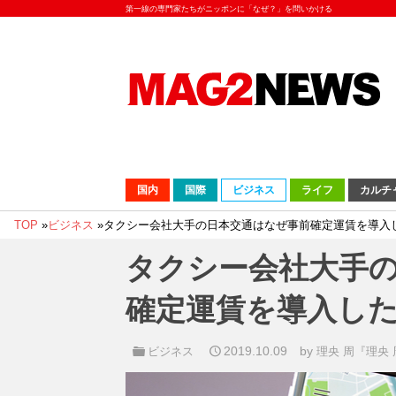
第一線の専門家たちがニッポンに「なぜ？」を問いかける
国内
国際
ビジネス
ライフ
カルチ
TOP
»
ビジネス
»
タクシー会社大手の日本交通はなぜ事前確定運賃を導入
タクシー会社大手
確定運賃を導入し
2019.10.09
by
ビジネス
理央 周『理央 周