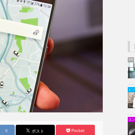
PR
ビ
エ
Pocket
0
ポスト