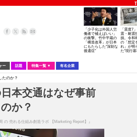
「少子化は外国人労
「震度7
働者で補えばいい」
震・耐震
の衝撃。竹中平蔵の
損。令和
「構造改革」が日本
の「想定
にもたらした“深刻な
れ」が明
後遺症”
た“現行基
ャー
話題
特集一覧 ▼
有名企業
したのか？
の日本交通はなぜ事前
たのか？
 の 売れる仕組み創造ラボ 【Marketing Report】』