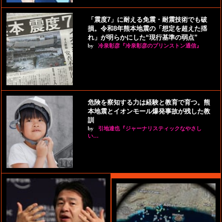
「震度7」に耐える免震・耐震技術でも破
損。令和8年熊本地震の「想定を超えた揺
れ」が明らかにした“現行基準の弱点”
by
冷泉彰彦『冷泉彰彦のプリンストン通信』
危険を察知する力は経験と教育で育つ。熊
本地震とイオンモール爆発事故が残した教
訓
by
引地達也『ジャーナリスティックなやさし
い…