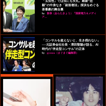
「玉虫色」では虫にも失礼。維新“悲
願”の中身なき「副首都法」採決をめぐる
茶番劇の舞台裏
by
新恭（あらたきょう）『国家権力＆メディ
ア…
「コンサルを超えないと、生き残れない」
──元証券会社社長・澤田聖陽が語る、AI
時代の"伴走型コンサル"の正体
by
gyouza（まぐまぐ編集部）