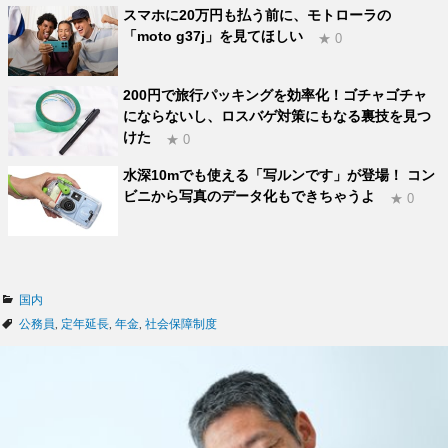
スマホに20万円も払う前に、モトローラの
「moto g37j」を見てほしい
★ 0
200円で旅行パッキングを効率化！ゴチャゴチャ
にならないし、ロスバゲ対策にもなる裏技を見つ
けた
★ 0
水深10mでも使える「写ルンです」が登場！ コン
ビニから写真のデータ化もできちゃうよ
★ 0
カ
国内
テ
タ
公務員
,
定年延長
,
年金
,
社会保障制度
ゴ
グ
リ
ー