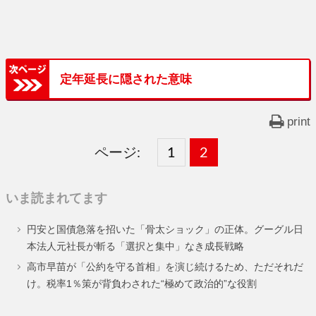
定年延長に隠された意味
print
ページ:
固
1
固
2
,
定
定
いま読まれてます
ペ
ペ
円安と国債急落を招いた「骨太ショック」の正体。グーグル日
ー
ー
本法人元社長が斬る「選択と集中」なき成長戦略
ジ
ジ
高市早苗が「公約を守る首相」を演じ続けるため、ただそれだ
け。税率1％策が背負わされた“極めて政治的”な役割