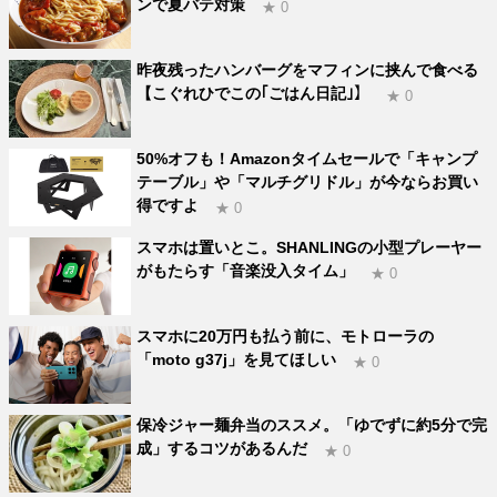
ンで夏バテ対策
★ 0
昨夜残ったハンバーグをマフィンに挟んで食べる
【こぐれひでこの｢ごはん日記｣】
★ 0
50%オフも！Amazonタイムセールで「キャンプ
テーブル」や「マルチグリドル」が今ならお買い
得ですよ
★ 0
スマホは置いとこ。SHANLINGの小型プレーヤー
がもたらす「音楽没入タイム」
★ 0
スマホに20万円も払う前に、モトローラの
「moto g37j」を見てほしい
★ 0
保冷ジャー麺弁当のススメ。「ゆでずに約5分で完
成」するコツがあるんだ
★ 0