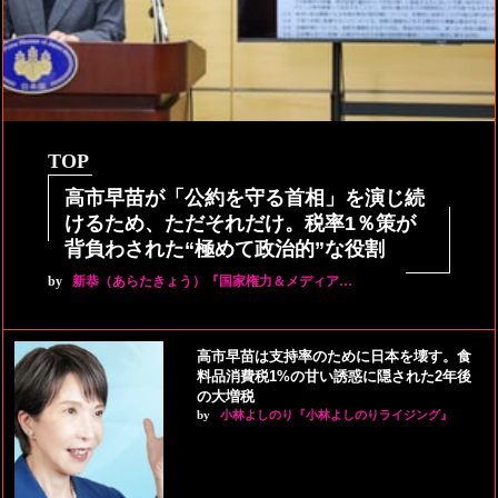
TOP
高市早苗が「公約を守る首相」を演じ続
けるため、ただそれだけ。税率1％策が
背負わされた“極めて政治的”な役割
by
新恭（あらたきょう）『国家権力＆メディア…
高市早苗は支持率のために日本を壊す。食
料品消費税1%の甘い誘惑に隠された2年後
の大増税
by
小林よしのり『小林よしのりライジング』