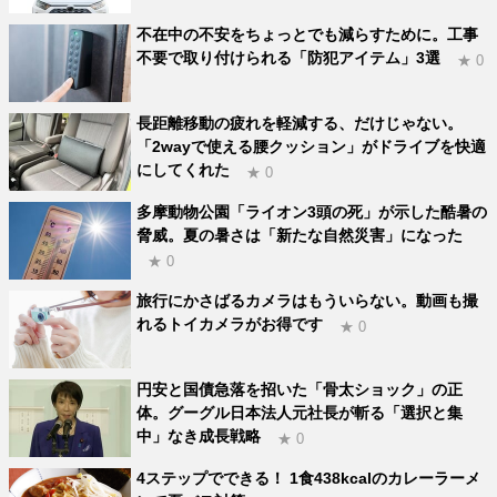
不在中の不安をちょっとでも減らすために。工事
不要で取り付けられる「防犯アイテム」3選
★ 0
長距離移動の疲れを軽減する、だけじゃない。
「2wayで使える腰クッション」がドライブを快適
にしてくれた
★ 0
多摩動物公園「ライオン3頭の死」が示した酷暑の
脅威。夏の暑さは「新たな自然災害」になった
★ 0
旅行にかさばるカメラはもういらない。動画も撮
れるトイカメラがお得です
★ 0
円安と国債急落を招いた「骨太ショック」の正
体。グーグル日本法人元社長が斬る「選択と集
中」なき成長戦略
★ 0
4ステップでできる！ 1食438kcalのカレーラーメ