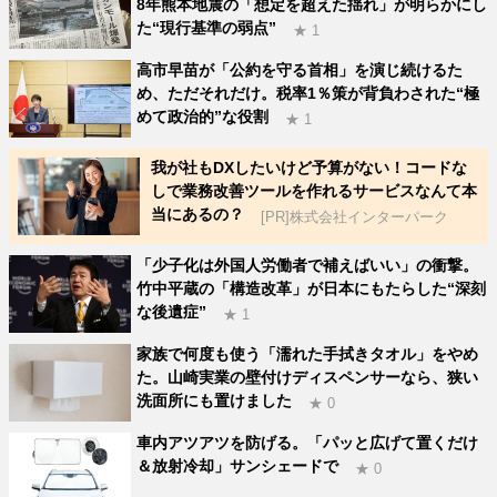
8年熊本地震の「想定を超えた揺れ」が明らかにし
た“現行基準の弱点”
★ 1
高市早苗が「公約を守る首相」を演じ続けるた
め、ただそれだけ。税率1％策が背負わされた“極
めて政治的”な役割
★ 1
我が社もDXしたいけど予算がない！コードな
しで業務改善ツールを作れるサービスなんて本
当にあるの？
[PR]株式会社インターパーク
「少子化は外国人労働者で補えばいい」の衝撃。
竹中平蔵の「構造改革」が日本にもたらした“深刻
な後遺症”
★ 1
家族で何度も使う「濡れた手拭きタオル」をやめ
た。山崎実業の壁付けディスペンサーなら、狭い
洗面所にも置けました
★ 0
車内アツアツを防げる。「パッと広げて置くだけ
＆放射冷却」サンシェードで
★ 0