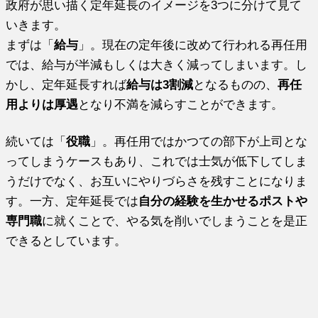
政府が思い描く定年延長のイメージを3つに分けて見て
いきます。
まずは「
給与
」。現在の定年後に改めて行われる再任用
では、給与が半減もしくは大きく減ってしまいます。し
かし、定年延長すれば
給与は3割減
となるものの、
再任
用よりは厚遇
となり不満を減らすことができます。
続いては「
役職
」。再任用ではかつての部下が上司とな
ってしまうケースもあり、これでは士気が低下してしま
うだけでなく、お互いにやりづらさを残すことになりま
す。一方、定年延長では
自分の経験を生かせるポストや
専門職
に就くことで、やる気を削いでしまうことを是正
できるとしています。