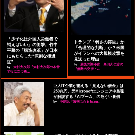
「少子化は外国人労働者で
トランプ「弱さの露呈」か
補えばいい」の衝撃。竹中
「合理的な判断」か？米国
平蔵の「構造改革」が日本
がイランへの大規模攻撃を
にもたらした“深刻な後遺
見送った理由
症”
by
最後の調停官 島田久仁彦の
by
大村大次郎『大村大次郎の本音
『無敵の交渉・…
で役に立つ税…
巨大IT企業が抱える「見えない借金」は
250兆円。元Microsoftエンジニア中島聡
が解説する「AIブーム」の危うい裏側
by
中島聡『週刊 Life is beaut…