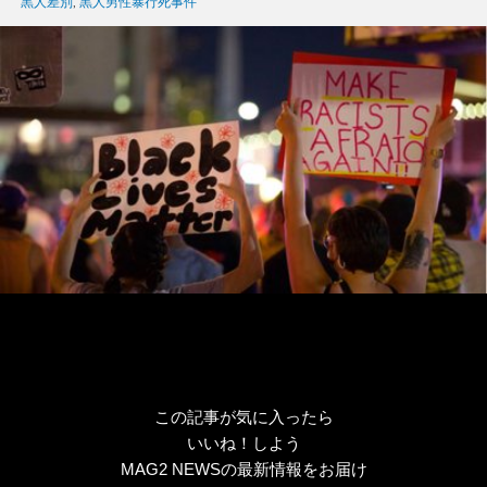
グ
黒人差別
,
黒人男性暴行死事件
リ
ー
この記事が気に入ったら
いいね！しよう
MAG2 NEWSの最新情報をお届け