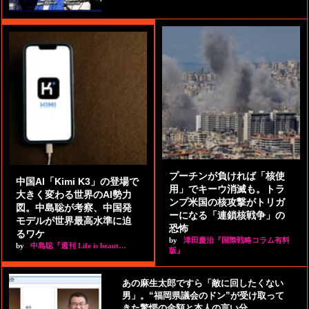
プーチンが負ければ「核使
中国AI「Kimi K3」の登場で
用」でキーウ消滅も。トラ
大きく変わる世界のAI勢力
ンプ米国の核攻撃がトリガ
図。中島聡が考察、中国発
ーになる「連鎖核戦争」の
モデルが世界最高水準に迫
恐怖
るワケ
by
津田慶治『国際戦略コラム有料
by
中島聡『週刊 Life is beaut…
版』
あの麻生太郎ですら「敵に回したくない
男」。“福岡県議会のドン”が受け取って
きた驚愕の金額と本人の言い分