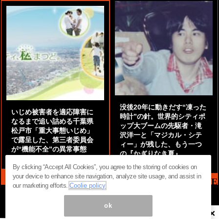
没後20年に動きだす“凍った
いじめ被害者を適応障害に
時計”の針。世界的シティポ
なるまで追い詰める千葉県
ップ大ブームの先駆者・滝
松戸市「重大事態いじめ」
沢洋一と「マジカル・シテ
で露呈した、第三者委員会
ィー」が残した、もう一つ
が“機能不全”の異常事態
の『かぎりなき夏』
by
阿部泰尚『伝説の探偵』
by
都鳥 流星
By clicking “Accept All Cookies”, you agree to the storing of cookies on
your device to enhance site navigation, analyze site usage, and assist in
MAG2 NEWS HEADLINE
our marketing efforts.
Coolie policy
ok
×
ページ内の商標は全て商標権者に属します。無断転載を禁じます。 ©