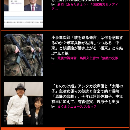
by
新恭（あらたきょう）『国家権力＆メディ
ア…
小泉進次郎「核を巡る発言」は何を意味す
るのか？米軍兵器が枯渇しつつある「中
東」と核議論が湧き上がる「極東」とを結
ぶ“点と線”
by
最後の調停官 島田久仁彦の『無敵の交渉・
…
『もののけ姫』アシタカ役声優と『太陽の
子』主演女優らの朗読と音楽で紡ぐ長崎
「原爆の悲劇」。今年は阿川佐和子、中江
有里に加えて、有森也実、魏涼子も出演
by
まぐまぐニュース スタッフ