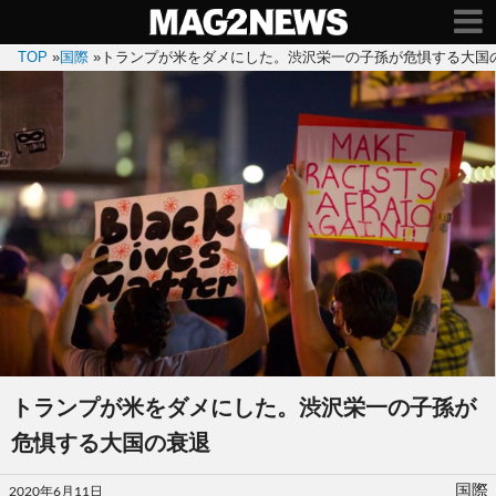
TOP
»
国際
»
トランプが米をダメにした。渋沢栄一の子孫が危惧する大国
トランプが米をダメにした。渋沢栄一の子孫が
危惧する大国の衰退
投
国際
2020年6月11日