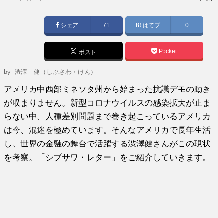
稿
日:
シェア
71
はてブ
0
Pocket
ポスト
by
渋澤 健（しぶさわ・けん）
アメリカ中西部ミネソタ州から始まった抗議デモの動き
が収まりません。新型コロナウイルスの感染拡大が止ま
らない中、人種差別問題まで巻き起こっているアメリカ
は今、混迷を極めています。そんなアメリカで長年生活
し、世界の金融の舞台で活躍する渋澤健さんがこの現状
を考察。「シブサワ・レター」をご紹介していきます。