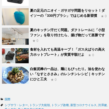
夏の足元のニオイ・ガサガサ問題をリセット！ダ
イソーの「330円ブラシ」ではじめる新習慣
★ 0
夏のキッチン汗だく問題。ダクトレールに「小型
ファン」を取り付けたら、揚げ物だって楽勝です
★ 0
食材を入れても高温キープ！「ガス火ばりの高火
力ホットプレート」が実質半額だよ
★ 0
白飯泥棒の一品は、麺にもぴったり。油を使わな
い「なすとささみ」のレンチンレシピ｜キッチン
にひと工夫
★ 0
カ
国際
テ
タ
シブサワ・レター
,
トランプ大統領
,
トランプ政権
,
新型コロナウイルス
,
渋澤健
,
ゴ