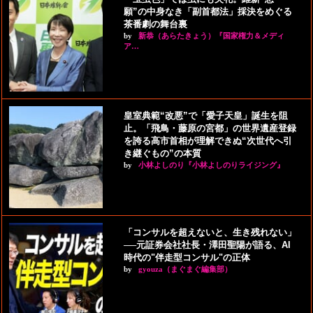
願”の中身なき「副首都法」採決をめぐる
茶番劇の舞台裏
by
新恭（あらたきょう）『国家権力＆メディ
ア…
皇室典範“改悪”で「愛子天皇」誕生を阻
止。「飛鳥・藤原の宮都」の世界遺産登録
を誇る高市首相が理解できぬ“次世代へ引
き継ぐもの”の本質
by
小林よしのり『小林よしのりライジング』
「コンサルを超えないと、生き残れない」
──元証券会社社長・澤田聖陽が語る、AI
時代の"伴走型コンサル"の正体
by
gyouza（まぐまぐ編集部）