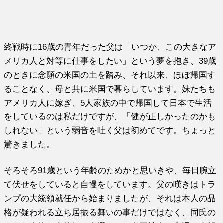
終戦時に16歳の青年だった父は「いつか、この大きなア
メリカ人
と対等に仕事をしたい」という夢を抱き、39歳
のときに念願の米
国の土を踏み、それ以来、ほぼ帰国す
ることなく、
母と共に米国で暮らしています。妹たちも
アメリカ人に嫁ぎ、5人
家族の中で帰国して日本で生活
をしているのは私だけですが、「
健が正しかったのかも
しれない」という弱音を吐く父は初めてです
。ちょっと
驚きました。
そろそろ91歳という年齢のためかと思いきや、毎日腕立
て伏せを
していると自慢をしています。父の嘆きはトラ
ンプの大統領就任か
ら始まりましたが、それは本人の品
格が疑われる立ち居振る舞いの
事だけではなく、同氏の