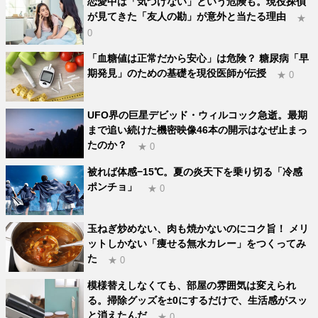
恋愛中は「気づけない」という危険も。現役探偵
が見てきた「友人の勘」が意外と当たる理由
★
0
「血糖値は正常だから安心」は危険？ 糖尿病「早
期発見」のための基礎を現役医師が伝授
★ 0
UFO界の巨星デビッド・ウィルコック急逝。最期
まで追い続けた機密映像46本の開示はなぜ止まっ
たのか？
★ 0
被れば体感−15℃。夏の炎天下を乗り切る「冷感
ポンチョ」
★ 0
玉ねぎ炒めない、肉も焼かないのにコク旨！ メリ
ットしかない「痩せる無水カレー」をつくってみ
た
★ 0
模様替えしなくても、部屋の雰囲気は変えられ
る。掃除グッズを±0にするだけで、生活感がスッ
と消えたんだ
★ 0