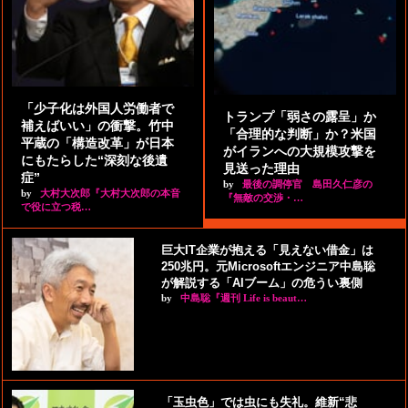
「少子化は外国人労働者で
トランプ「弱さの露呈」か
補えばいい」の衝撃。竹中
「合理的な判断」か？米国
平蔵の「構造改革」が日本
がイランへの大規模攻撃を
にもたらした“深刻な後遺
見送った理由
症”
by
最後の調停官 島田久仁彦の
by
大村大次郎『大村大次郎の本音
『無敵の交渉・…
で役に立つ税…
巨大IT企業が抱える「見えない借金」は
250兆円。元Microsoftエンジニア中島聡
が解説する「AIブーム」の危うい裏側
by
中島聡『週刊 Life is beaut…
「玉虫色」では虫にも失礼。維新“悲