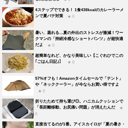
4ステップでできる！ 1食438kcalのカレーラーメ
ンで夏バテ対策
★ 0
暑い、蒸れる…夏の外出のストレスが激減！ワー
クマンの「持続冷感なショートパンツ」が超快適
だよ
★ 0
超簡単なれど、かなり美味しい【こぐれひでこの
｢ごはん日記｣】
★ 0
57%オフも！Amazonタイムセールで「テント」
や「ネッククーラー」が今ならお買い得ですよ
★ 0
折りたためて持ち運び◎。ハニカムクッションで
「長距離移動、お尻痛い問題」が消えたんだ
★
0
直接当てるのが1番。アイスカイロが「夏の暑さ・