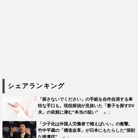
シェアランキング
「探さないでください」の手紙を自作自演する卑
怯な手口も。現役探偵が見抜いた「妻子を探すDV
夫」の依頼に潜む“本当の狙い”
★ 2
「少子化は外国人労働者で補えばいい」の衝撃。
竹中平蔵の「構造改革」が日本にもたらした“深刻
な後遺症”
★ 1