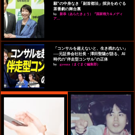
願”の中身なき「副首都法」採決をめぐる
茶番劇の舞台裏
by
新恭（あらたきょう）『国家権力＆メディ
ア…
「コンサルを超えないと、生き残れない」
──元証券会社社長・澤田聖陽が語る、AI
時代の"伴走型コンサル"の正体
by
gyouza（まぐまぐ編集部）