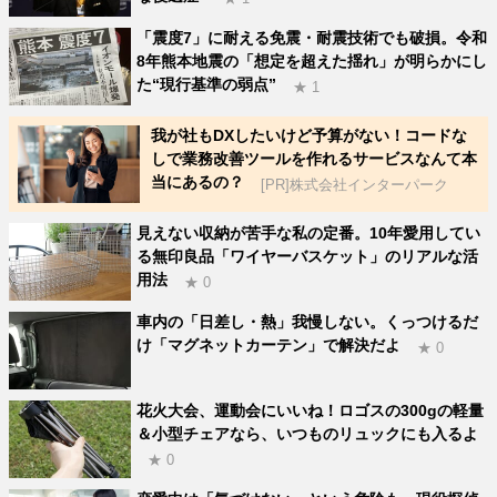
「震度7」に耐える免震・耐震技術でも破損。令和
8年熊本地震の「想定を超えた揺れ」が明らかにし
た“現行基準の弱点”
★ 1
我が社もDXしたいけど予算がない！コードな
しで業務改善ツールを作れるサービスなんて本
当にあるの？
[PR]株式会社インターパーク
見えない収納が苦手な私の定番。10年愛用してい
る無印良品「ワイヤーバスケット」のリアルな活
用法
★ 0
車内の「日差し・熱」我慢しない。くっつけるだ
け「マグネットカーテン」で解決だよ
★ 0
花火大会、運動会にいいね！ロゴスの300gの軽量
＆小型チェアなら、いつものリュックにも入るよ
★ 0