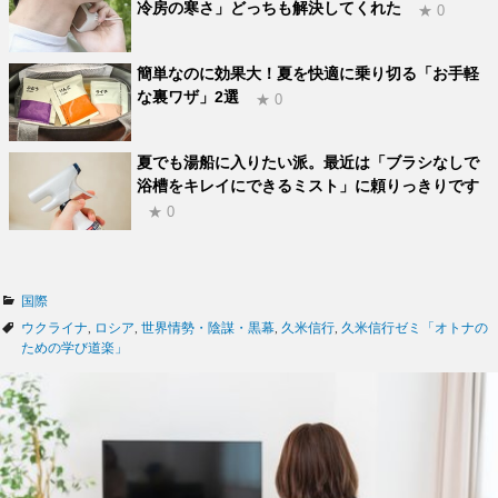
冷房の寒さ」どっちも解決してくれた
★ 0
簡単なのに効果大！夏を快適に乗り切る「お手軽
な裏ワザ」2選
★ 0
夏でも湯船に入りたい派。最近は「ブラシなしで
浴槽をキレイにできるミスト」に頼りっきりです
★ 0
カ
国際
テ
タ
ウクライナ
,
ロシア
,
世界情勢・陰謀・黒幕
,
久米信行
,
久米信行ゼミ「オトナの
ゴ
グ
ための学び道楽」
リ
ー