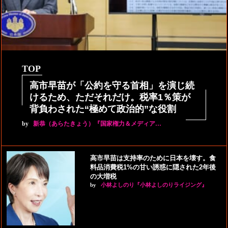
TOP
高市早苗が「公約を守る首相」を演じ続
けるため、ただそれだけ。税率1％策が
背負わされた“極めて政治的”な役割
by
新恭（あらたきょう）『国家権力＆メディア…
高市早苗は支持率のために日本を壊す。食
料品消費税1%の甘い誘惑に隠された2年後
の大増税
by
小林よしのり『小林よしのりライジング』