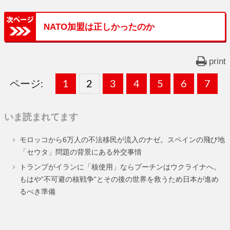
NATO加盟は正しかったのか
print
ページ:
固
1
固
2
,
固
3
,
固
4
,
固
5
,
固
6
,
固
7
,
定
定
定
定
定
定
定
いま読まれてます
ペ
ペ
ペ
ペ
ペ
ペ
ペ
モロッコから6万人の不法移民が流入のナゼ。スペインの飛び地
ー
ー
ー
ー
ー
ー
ー
「セウタ」問題の背景にある外交事情
ジ
ジ
ジ
ジ
ジ
ジ
ジ
トランプがイランに「核使用」ならプーチンはウクライナへ。
もはや“不可避の核戦争”とその後の世界を救うため日本が進め
るべき準備