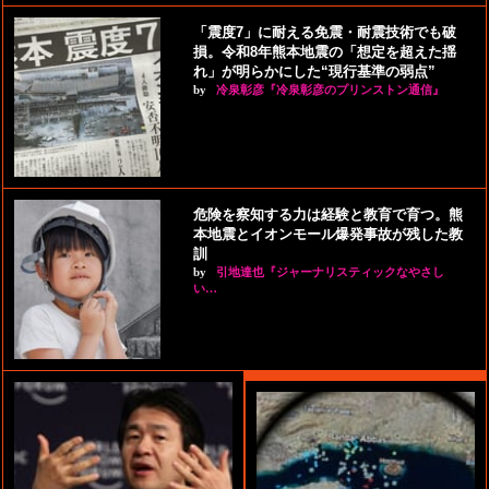
「震度7」に耐える免震・耐震技術でも破
損。令和8年熊本地震の「想定を超えた揺
れ」が明らかにした“現行基準の弱点”
by
冷泉彰彦『冷泉彰彦のプリンストン通信』
危険を察知する力は経験と教育で育つ。熊
本地震とイオンモール爆発事故が残した教
訓
by
引地達也『ジャーナリスティックなやさし
い…