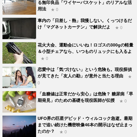
る無印良品「ワイヤーバスケット」のリアルな活
用法
★ 0
車内の「日差し・熱」我慢しない。くっつけるだ
け「マグネットカーテン」で解決だよ
★ 0
花火大会、運動会にいいね！ロゴスの300gの軽量
＆小型チェアなら、いつものリュックにも入るよ
★ 0
恋愛中は「気づけない」という危険も。現役探偵
が見てきた「友人の勘」が意外と当たる理由
★
0
「血糖値は正常だから安心」は危険？ 糖尿病「早
期発見」のための基礎を現役医師が伝授
★ 0
UFO界の巨星デビッド・ウィルコック急逝。最期
まで追い続けた機密映像46本の開示はなぜ止まっ
たのか？
★ 0