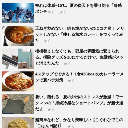
被れば体感−15℃。夏の炎天下を乗り切る「冷感
ポンチョ」
★ 0
玉ねぎ炒めない、肉も焼かないのにコク旨！ メリ
ットしかない「痩せる無水カレー」をつくってみ
た
★ 0
模様替えしなくても、部屋の雰囲気は変えられ
る。掃除グッズを±0にするだけで、生活感がスッ
と消えたんだ
★ 0
4ステップでできる！ 1食438kcalのカレーラーメ
ンで夏バテ対策
★ 0
暑い、蒸れる…夏の外出のストレスが激減！ワー
クマンの「持続冷感なショートパンツ」が超快適
だよ
★ 0
超簡単なれど、かなり美味しい【こぐれひでこの
｢ごはん日記｣】
★ 0