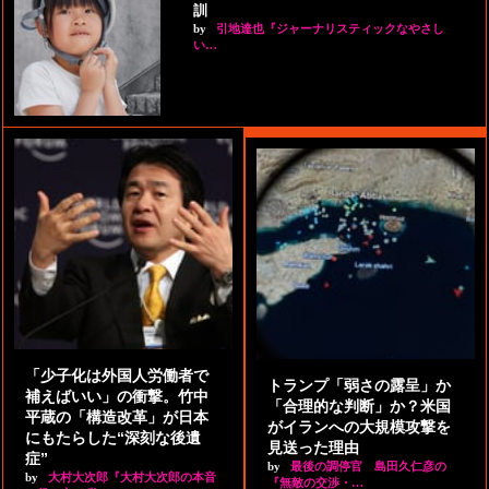
訓
by
引地達也『ジャーナリスティックなやさし
い…
「少子化は外国人労働者で
トランプ「弱さの露呈」か
補えばいい」の衝撃。竹中
「合理的な判断」か？米国
平蔵の「構造改革」が日本
がイランへの大規模攻撃を
にもたらした“深刻な後遺
見送った理由
症”
by
最後の調停官 島田久仁彦の
by
大村大次郎『大村大次郎の本音
『無敵の交渉・…