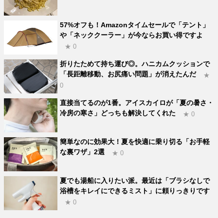
57%オフも！Amazonタイムセールで「テント」
や「ネッククーラー」が今ならお買い得ですよ
★ 0
折りたためて持ち運び◎。ハニカムクッションで
「長距離移動、お尻痛い問題」が消えたんだ
★
0
直接当てるのが1番。アイスカイロが「夏の暑さ・
冷房の寒さ」どっちも解決してくれた
★ 0
簡単なのに効果大！夏を快適に乗り切る「お手軽
な裏ワザ」2選
★ 0
夏でも湯船に入りたい派。最近は「ブラシなしで
浴槽をキレイにできるミスト」に頼りっきりです
★ 0