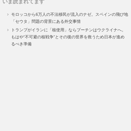
いま読まれてます
ペ
ペ
ペ
ペ
ペ
ペ
ペ
モロッコから6万人の不法移民が流入のナゼ。スペインの飛び地
ー
ー
ー
ー
ー
ー
ー
「セウタ」問題の背景にある外交事情
ジ
ジ
ジ
ジ
ジ
ジ
ジ
トランプがイランに「核使用」ならプーチンはウクライナへ。
もはや“不可避の核戦争”とその後の世界を救うため日本が進め
るべき準備