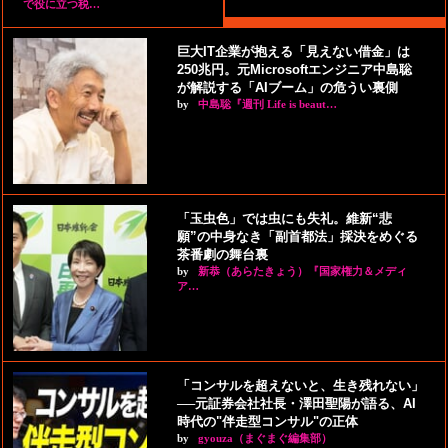
で役に立つ税…
巨大IT企業が抱える「見えない借金」は
250兆円。元Microsoftエンジニア中島聡
が解説する「AIブーム」の危うい裏側
by
中島聡『週刊 Life is beaut…
「玉虫色」では虫にも失礼。維新“悲
願”の中身なき「副首都法」採決をめぐる
茶番劇の舞台裏
by
新恭（あらたきょう）『国家権力＆メディ
ア…
「コンサルを超えないと、生き残れない」
──元証券会社社長・澤田聖陽が語る、AI
時代の"伴走型コンサル"の正体
by
gyouza（まぐまぐ編集部）