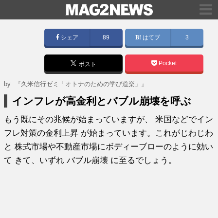
シェア
89
はてブ
3
Pocket
ポスト
by
『久米信行ゼミ「オトナのための学び道楽」』
インフレが高金利とバブル崩壊を呼ぶ
もう既にその兆候が始まっていますが、 米国などでイン
フレ対策の金利上昇 が始まっています。これがじわじわ
と 株式市場や不動産市場にボディーブローのように効い
て きて、いずれ バブル崩壊 に至るでしょう。