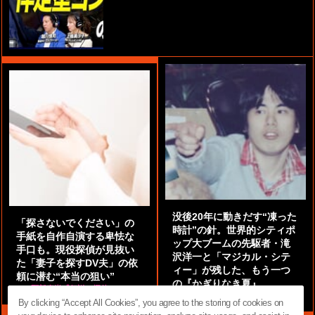
没後20年に動きだす“凍った
「探さないでください」の
時計”の針。世界的シティポ
手紙を自作自演する卑怯な
ップ大ブームの先駆者・滝
手口も。現役探偵が見抜い
沢洋一と「マジカル・シテ
た「妻子を探すDV夫」の依
ィー」が残した、もう一つ
頼に潜む“本当の狙い”
の『かぎりなき夏』
by
阿部泰尚『伝説の探偵』
by
都鳥 流星
By clicking “Accept All Cookies”, you agree to the storing of cookies on