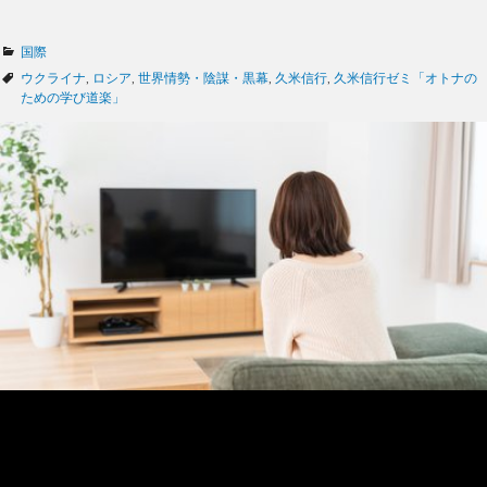
カ
国際
テ
タ
ウクライナ
,
ロシア
,
世界情勢・陰謀・黒幕
,
久米信行
,
久米信行ゼミ「オトナの
ゴ
グ
ための学び道楽」
リ
ー