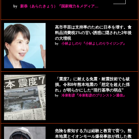
by
新恭（あらたきょう）『国家権力＆メディア…
高市早苗は支持率のために日本を壊す。食
料品消費税1%の甘い誘惑に隠された2年後
の大増税
by
小林よしのり『小林よしのりライジング』
「震度7」に耐える免震・耐震技術でも破
損。令和8年熊本地震の「想定を超えた揺
れ」が明らかにした“現行基準の弱点”
by
冷泉彰彦『冷泉彰彦のプリンストン通信』
危険を察知する力は経験と教育で育つ。熊
本地震とイオンモール爆発事故が残した教