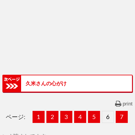
久米さんの心がけ
print
ページ:
固
1
固
2
,
固
3
,
固
4
,
固
5
,
固
6
,
固
7
,
定
定
定
定
定
定
定