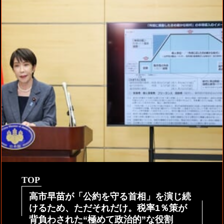
TOP
高市早苗が「公約を守る首相」を演じ続
けるため、ただそれだけ。税率1％策が
背負わされた“極めて政治的”な役割