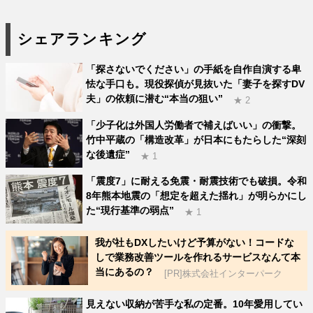
シェアランキング
「探さないでください」の手紙を自作自演する卑
怯な手口も。現役探偵が見抜いた「妻子を探すDV
夫」の依頼に潜む“本当の狙い”
★ 2
「少子化は外国人労働者で補えばいい」の衝撃。
竹中平蔵の「構造改革」が日本にもたらした“深刻
な後遺症”
★ 1
「震度7」に耐える免震・耐震技術でも破損。令和
8年熊本地震の「想定を超えた揺れ」が明らかにし
た“現行基準の弱点”
★ 1
我が社もDXしたいけど予算がない！コードな
しで業務改善ツールを作れるサービスなんて本
当にあるの？
[PR]株式会社インターパーク
見えない収納が苦手な私の定番。10年愛用してい