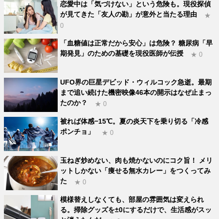
恋愛中は「気づけない」という危険も。現役探偵
が見てきた「友人の勘」が意外と当たる理由
★
0
「血糖値は正常だから安心」は危険？ 糖尿病「早
期発見」のための基礎を現役医師が伝授
★ 0
UFO界の巨星デビッド・ウィルコック急逝。最期
まで追い続けた機密映像46本の開示はなぜ止まっ
たのか？
★ 0
被れば体感−15℃。夏の炎天下を乗り切る「冷感
ポンチョ」
★ 0
玉ねぎ炒めない、肉も焼かないのにコク旨！ メリ
ットしかない「痩せる無水カレー」をつくってみ
た
★ 0
模様替えしなくても、部屋の雰囲気は変えられ
る。掃除グッズを±0にするだけで、生活感がスッ