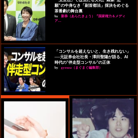
願”の中身なき「副首都法」採決をめぐる
茶番劇の舞台裏
by
新恭（あらたきょう）『国家権力＆メディ
ア…
「コンサルを超えないと、生き残れない」
──元証券会社社長・澤田聖陽が語る、AI
時代の"伴走型コンサル"の正体
by
gyouza（まぐまぐ編集部）