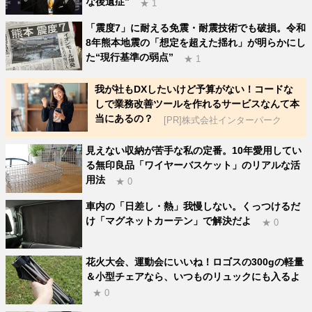
な後遺症”
★ 1
「震度7」に耐える免震・耐震技術でも破損。令和
8年熊本地震の「想定を超えた揺れ」が明らかにし
た“現行基準の弱点”
★ 1
我が社もDXしたいけど予算がない！コードな
しで業務改善ツールを作れるサービスなんて本
当にあるの？
[PR]株式会社インターパーク
見えない収納が苦手な私の定番。10年愛用してい
る無印良品「ワイヤーバスケット」のリアルな活
用法
★ 0
車内の「日差し・熱」我慢しない。くっつけるだ
け「マグネットカーテン」で解決だよ
★ 0
花火大会、運動会にいいね！ロゴスの300gの軽量
＆小型チェアなら、いつものリュックにも入るよ
★ 0