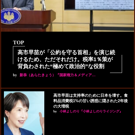
TOP
高市早苗が「公約を守る首相」を演じ続
けるため、ただそれだけ。税率1％策が
背負わされた“極めて政治的”な役割
by
新恭（あらたきょう）『国家権力＆メディア…
高市早苗は支持率のために日本を壊す。食
料品消費税1%の甘い誘惑に隠された2年後
の大増税
by
小林よしのり『小林よしのりライジング』