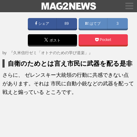
シェア
89
はてブ
3
Pocket
ポスト
by
『久米信行ゼミ「オトナのための学び道楽」』
自衛のためとは言え市民に武器を配る是非
さらに、 ゼレンスキー大統領の行動に共感できない点
があります。それは 市民に自動小銃などの武器を配って
戦えと煽っている ところです。