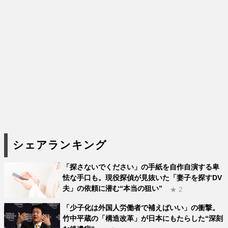
シェアランキング
「探さないでください」の手紙を自作自演する卑
怯な手口も。現役探偵が見抜いた「妻子を探すDV
夫」の依頼に潜む“本当の狙い”
★ 2
「少子化は外国人労働者で補えばいい」の衝撃。
竹中平蔵の「構造改革」が日本にもたらした“深刻