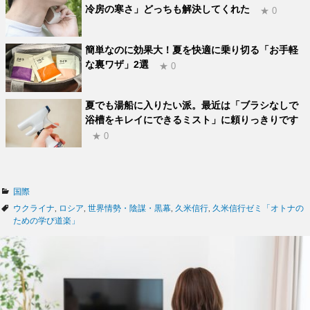
冷房の寒さ」どっちも解決してくれた
★ 0
簡単なのに効果大！夏を快適に乗り切る「お手軽
な裏ワザ」2選
★ 0
夏でも湯船に入りたい派。最近は「ブラシなしで
浴槽をキレイにできるミスト」に頼りっきりです
★ 0
カ
国際
テ
タ
ウクライナ
,
ロシア
,
世界情勢・陰謀・黒幕
,
久米信行
,
久米信行ゼミ「オトナの
ゴ
グ
ための学び道楽」
リ
ー