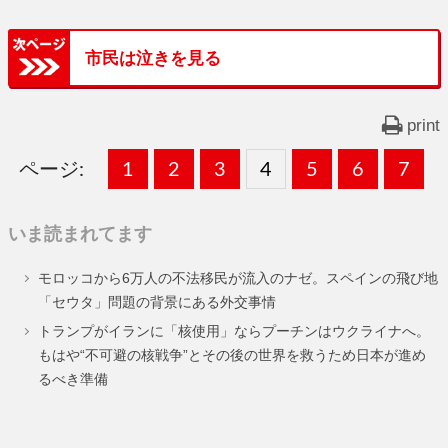
市民は泣きを見る
print
ページ:
固
1
固
2
,
固
3
,
固
4
,
固
5
,
固
6
,
固
7
,
定
定
定
定
定
定
定
いま読まれてます
ペ
ペ
ペ
ペ
ペ
ペ
ペ
モロッコから6万人の不法移民が流入のナゼ。スペインの飛び地
ー
ー
ー
ー
ー
ー
ー
「セウタ」問題の背景にある外交事情
ジ
ジ
ジ
ジ
ジ
ジ
ジ
トランプがイランに「核使用」ならプーチンはウクライナへ。
もはや“不可避の核戦争”とその後の世界を救うため日本が進め
るべき準備