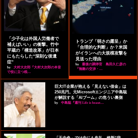
「少子化は外国人労働者で
トランプ「弱さの露呈」か
補えばいい」の衝撃。竹中
「合理的な判断」か？米国
平蔵の「構造改革」が日本
がイランへの大規模攻撃を
にもたらした“深刻な後遺
見送った理由
症”
by
最後の調停官 島田久仁彦の
by
大村大次郎『大村大次郎の本音
『無敵の交渉・…
で役に立つ税…
巨大IT企業が抱える「見えない借金」は
250兆円。元Microsoftエンジニア中島聡
が解説する「AIブーム」の危うい裏側
by
中島聡『週刊 Life is beaut…
「玉虫色」では虫にも失礼。維新“悲