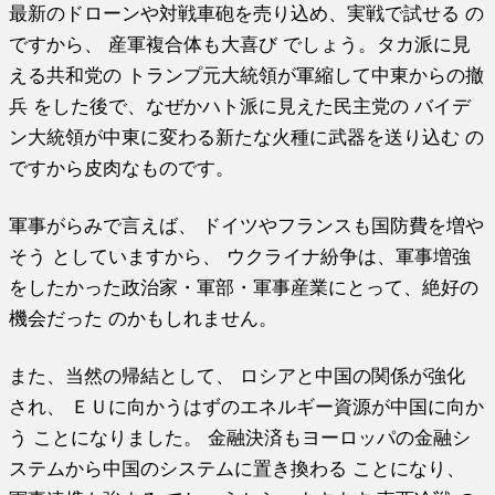
最新のドローンや対戦車砲を売り込め、実戦で試せる の
ですから、 産軍複合体も大喜び でしょう。タカ派に見
える共和党の トランプ元大統領が軍縮して中東からの撤
兵 をした後で、なぜかハト派に見えた民主党の バイデ
ン大統領が中東に変わる新たな火種に武器を送り込む の
ですから皮肉なものです。
軍事がらみで言えば、 ドイツやフランスも国防費を増や
そう としていますから、 ウクライナ紛争は、軍事増強
をしたかった政治家・軍部・軍事産業にとって、絶好の
機会だった のかもしれません。
また、当然の帰結として、 ロシアと中国の関係が強化
され、 ＥＵに向かうはずのエネルギー資源が中国に向か
う ことになりました。 金融決済もヨーロッパの金融シ
ステムから中国のシステムに置き換わる ことになり、