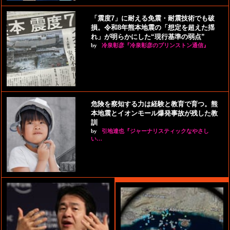
「震度7」に耐える免震・耐震技術でも破
損。令和8年熊本地震の「想定を超えた揺
れ」が明らかにした“現行基準の弱点”
by
冷泉彰彦『冷泉彰彦のプリンストン通信』
危険を察知する力は経験と教育で育つ。熊
本地震とイオンモール爆発事故が残した教
訓
by
引地達也『ジャーナリスティックなやさし
い…