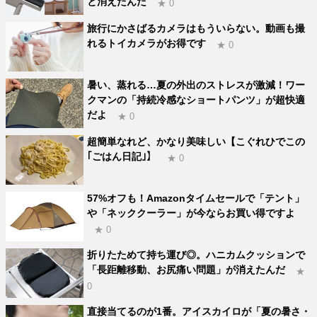
と消えたんだ
★ 0
旅行にかさばるカメラはもういらない。動画も撮
れるトイカメラがお得です
★ 0
暑い、蒸れる…夏の外出のストレスが激減！ワー
クマンの「持続冷感なショートパンツ」が超快適
だよ
★ 0
超簡単なれど、かなり美味しい【こぐれひでこの
｢ごはん日記｣】
★ 0
57%オフも！Amazonタイムセールで「テント」
や「ネッククーラー」が今ならお買い得ですよ
★ 0
折りたためて持ち運び◎。ハニカムクッションで
「長距離移動、お尻痛い問題」が消えたんだ
★
0
直接当てるのが1番。アイスカイロが「夏の暑さ・