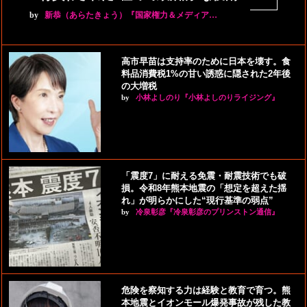
by
新恭（あらたきょう）『国家権力＆メディア…
高市早苗は支持率のために日本を壊す。食
料品消費税1%の甘い誘惑に隠された2年後
の大増税
by
小林よしのり『小林よしのりライジング』
「震度7」に耐える免震・耐震技術でも破
損。令和8年熊本地震の「想定を超えた揺
れ」が明らかにした“現行基準の弱点”
by
冷泉彰彦『冷泉彰彦のプリンストン通信』
危険を察知する力は経験と教育で育つ。熊
本地震とイオンモール爆発事故が残した教