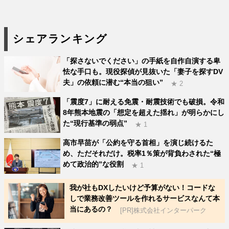
シェアランキング
「探さないでください」の手紙を自作自演する卑
怯な手口も。現役探偵が見抜いた「妻子を探すDV
夫」の依頼に潜む“本当の狙い”
★ 2
「震度7」に耐える免震・耐震技術でも破損。令和
8年熊本地震の「想定を超えた揺れ」が明らかにし
た“現行基準の弱点”
★ 1
高市早苗が「公約を守る首相」を演じ続けるた
め、ただそれだけ。税率1％策が背負わされた“極
めて政治的”な役割
★ 1
我が社もDXしたいけど予算がない！コードな
しで業務改善ツールを作れるサービスなんて本
当にあるの？
[PR]株式会社インターパーク