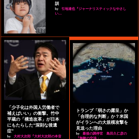
訓
by
引地達也『ジャーナリスティックなやさし
い…
「少子化は外国人労働者で
トランプ「弱さの露呈」か
補えばいい」の衝撃。竹中
「合理的な判断」か？米国
平蔵の「構造改革」が日本
がイランへの大規模攻撃を
にもたらした“深刻な後遺
見送った理由
症”
by
最後の調停官 島田久仁彦の
by
大村大次郎『大村大次郎の本音
『無敵の交渉・…