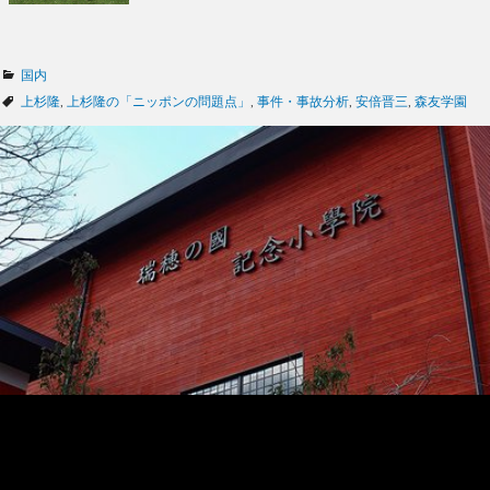
カ
国内
テ
タ
上杉隆
,
上杉隆の「ニッポンの問題点」
,
事件・事故分析
,
安倍晋三
,
森友学園
ゴ
グ
リ
ー