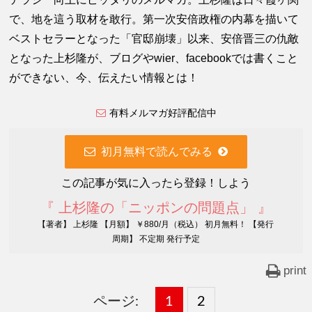
で、地を這う取材を敢行。第一次安倍政権の内幕を描いて
ベストセラーとなった「官邸崩壊」以来、安倍晋三の仇敵
となった上杉隆が、ブログやwier、facebookでは書くこと
ができない、今、伝えたい情報とは！
有料メルマガ好評配信中
初月無料で読んでみる
この記事が気に入ったら登録！しよう
『 上杉隆の「ニッポンの問題点」 』
【著者】 上杉隆 【月額】 ￥880/月（税込） 初月無料！ 【発行
周期】 不定期 発行予定
print
ページ:
固
1
固
2
,