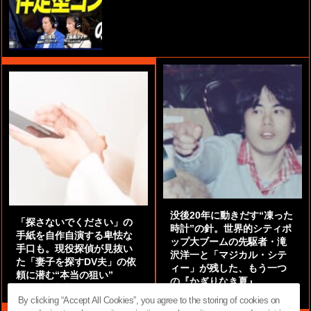
没後20年に動きだす“凍った
「探さないでください」の
時計”の針。世界的シティポ
手紙を自作自演する卑怯な
ップ大ブームの先駆者・滝
手口も。現役探偵が見抜い
沢洋一と「マジカル・シテ
た「妻子を探すDV夫」の依
ィー」が残した、もう一つ
頼に潜む“本当の狙い”
の『かぎりなき夏』
by
阿部泰尚『伝説の探偵』
by
都鳥 流星
By clicking “Accept All Cookies”, you agree to the storing of cookies on