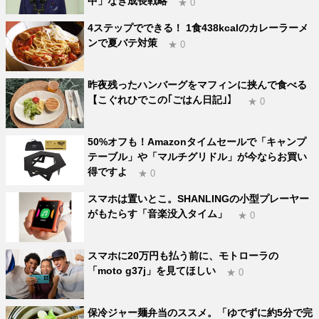
中」なき成長戦略
★ 0
4ステップでできる！ 1食438kcalのカレーラーメ
ンで夏バテ対策
★ 0
昨夜残ったハンバーグをマフィンに挟んで食べる
【こぐれひでこの｢ごはん日記｣】
★ 0
50%オフも！Amazonタイムセールで「キャンプ
テーブル」や「マルチグリドル」が今ならお買い
得ですよ
★ 0
スマホは置いとこ。SHANLINGの小型プレーヤー
がもたらす「音楽没入タイム」
★ 0
スマホに20万円も払う前に、モトローラの
「moto g37j」を見てほしい
★ 0
保冷ジャー麺弁当のススメ。「ゆでずに約5分で完