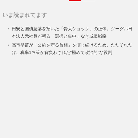
定
定
いま読まれてます
ペ
ペ
円安と国債急落を招いた「骨太ショック」の正体。グーグル日
ー
ー
本法人元社長が斬る「選択と集中」なき成長戦略
ジ
ジ
高市早苗が「公約を守る首相」を演じ続けるため、ただそれだ
け。税率1％策が背負わされた“極めて政治的”な役割