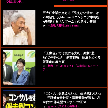
で役に立つ税…
巨大IT企業が抱える「見えない借金」は
250兆円。元Microsoftエンジニア中島聡
が解説する「AIブーム」の危うい裏側
by
中島聡『週刊 Life is beaut…
「玉虫色」では虫にも失礼。維新“悲
願”の中身なき「副首都法」採決をめぐる
茶番劇の舞台裏
by
新恭（あらたきょう）『国家権力＆メディ
ア…
「コンサルを超えないと、生き残れない」
──元証券会社社長・澤田聖陽が語る、AI
時代の"伴走型コンサル"の正体
by
gyouza（まぐまぐ編集部）