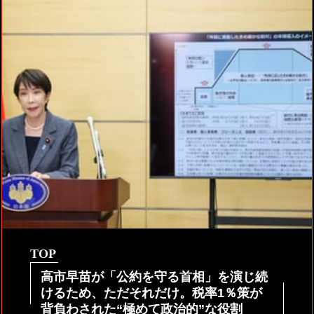
TOP
高市早苗が「公約を守る首相」を演じ続
けるため、ただそれだけ。税率1％策が
背負わされた“極めて政治的”な役割