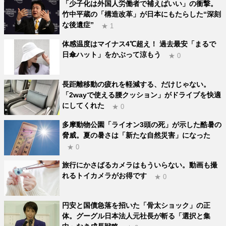
「少子化は外国人労働者で補えばいい」の衝撃。
竹中平蔵の「構造改革」が日本にもたらした“深刻
な後遺症”
★ 1
体感温度はマイナス4℃超え！ 過去最安「まるで
日傘ハット」をかぶって涼もう
★ 0
長距離移動の疲れを軽減する、だけじゃない。
「2wayで使える腰クッション」がドライブを快適
にしてくれた
★ 0
多摩動物公園「ライオン3頭の死」が示した酷暑の
脅威。夏の暑さは「新たな自然災害」になった
★ 0
旅行にかさばるカメラはもういらない。動画も撮
れるトイカメラがお得です
★ 0
円安と国債急落を招いた「骨太ショック」の正
体。グーグル日本法人元社長が斬る「選択と集