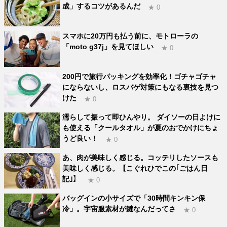
成」するコツがあるんだ
★ 0
スマホに20万円も払う前に、モトローラの
「moto g37j」を見てほしい
★ 0
200円で旅行パッキングを効率化！ゴチャゴチャ
にならないし、ロスバゲ対策にもなる裏技を見つ
けた
★ 0
濡らして振って即ひんやり。 ダイソーの日よけに
も使える「クールタオル」が夏のおでかけにちょ
うど良い！
★ 0
あ、肉が美味しく感じる。コッテリしたソースも
美味しく感じる。【こぐれひでこの｢ごはん日
記｣】
★ 0
バッグインの小サイズで「30時間キンキン保
冷」。宇宙服素材が鍵なんだってさ
★ 0