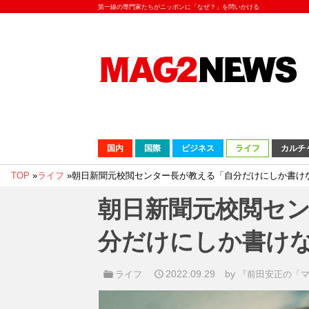
第一線の専門家たちがニッポンに「なぜ？」を問いかける
国内
国際
ビジネス
ライフ
カルチ
TOP
»
ライフ
»
朝日新聞元校閲センター長が教える「自分だけにしか書け
朝日新聞元校閲セ
分だけにしか書け
2022.09.29
by
ライフ
『前田安正の「