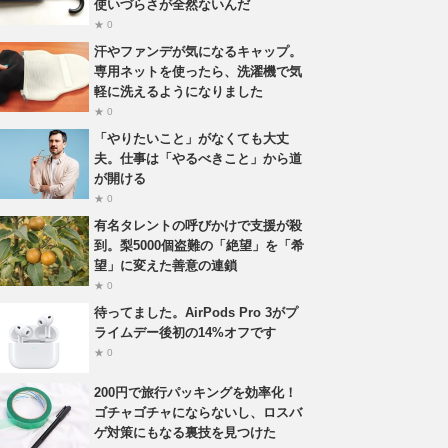
使いづらさが全然ないんだ
★ 0
汗やファンデが気になるキャップ。
専用ネットを使ったら、洗濯機で気
軽に洗えるようになりました
★ 0
「やりたいこと」がなくても大丈
夫。仕事は「やるべきこと」から道
が開ける
★ 0
有名タレントの呼びかけで支援が殺
到。梨5000個盗難の「絶望」を「希
望」に変えた善意の連鎖
★ 0
待ってました。AirPods Pro 3がプ
ライムデー後初の14%オフです
★ 0
200円で旅行パッキングを効率化！
ゴチャゴチャにならないし、ロスバ
ゲ対策にもなる裏技を見つけた