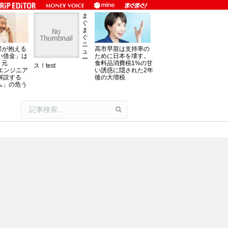
ま
ぐ
ま
ぐ
ニ
業が抱える
高市早苗は支持率の
ュ
い借金」は
ために日本を壊す。
ー
。元
食料品消費税1%の甘
ス！test
oftエンジニア
い誘惑に隠された2年
解説する
後の大増税
ム」の危う