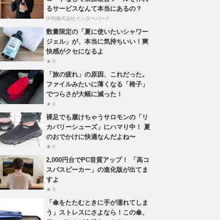
るサービスなんて本当にあるの？
[PR]株式会社インターパーク
数量限定の「夏に使いたいシャワー
ジェル」が、本当に気持ちいい！爽
快感がクセになるよ
★ 0
「旅の疲れ」の原因、これだった。
ファイルみたいに薄くなる「椅子」
でつらさが大幅に減った！
★ 0
裸足でも履けちゃうサロモンの「リ
カバリーシューズ」にハマり中！ 夏
のおでかけに快適なんだよね〜
★ 0
2,000円台でPC音質アップ！ 「高コ
スパスピーカー」の進化版が出てま
すよ
★ 0
「傘をたたむときに手が濡れてしま
う」ストレスにさよなら！この傘、