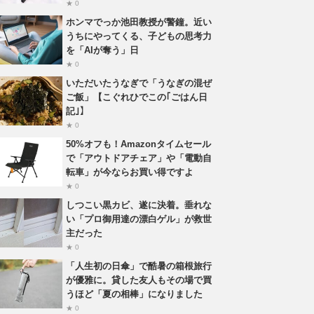
★ 0
ホンマでっか池田教授が警鐘。近い
うちにやってくる、子どもの思考力
を「AIが奪う」日
★ 0
いただいたうなぎで「うなぎの混ぜ
ご飯」【こぐれひでこの｢ごはん日
記｣】
★ 0
50%オフも！Amazonタイムセール
で「アウトドアチェア」や「電動自
転車」が今ならお買い得ですよ
★ 0
しつこい黒カビ、遂に決着。垂れな
い「プロ御用達の漂白ゲル」が救世
主だった
★ 0
「人生初の日傘」で酷暑の箱根旅行
が優雅に。貸した友人もその場で買
うほど「夏の相棒」になりました
★ 0