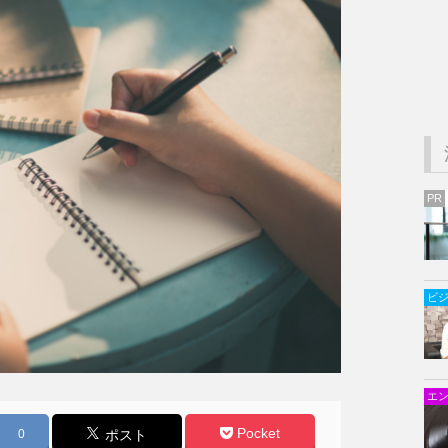
PR
ビ
エ
Pocket
0
ポスト