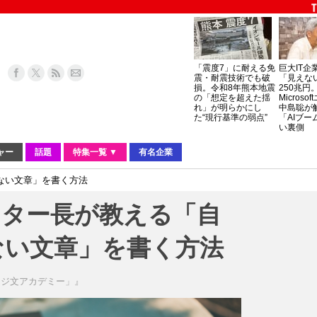
「震度7」に耐える免
巨大IT企
震・耐震技術でも破
「見えな
損。令和8年熊本地震
250兆円
の「想定を超えた揺
Micros
れ」が明らかにし
中島聡が
た“現行基準の弱点”
「AIブー
い裏側
ャー
話題
特集一覧 ▼
有名企業
ない文章」を書く方法
ンター長が教える「自
ない文章」を書く方法
マジ文アカデミー」』