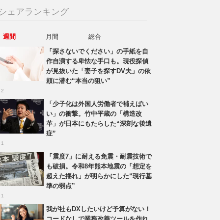
シェアランキング
週間
月間
総合
「探さないでください」の手紙を自
作自演する卑怯な手口も。現役探偵
が見抜いた「妻子を探すDV夫」の依
頼に潜む“本当の狙い”
 2
「少子化は外国人労働者で補えばい
い」の衝撃。竹中平蔵の「構造改
革」が日本にもたらした“深刻な後遺
症”
 1
「震度7」に耐える免震・耐震技術で
も破損。令和8年熊本地震の「想定を
超えた揺れ」が明らかにした“現行基
準の弱点”
 1
我が社もDXしたいけど予算がない！
コードなしで業務改善ツールを作れ