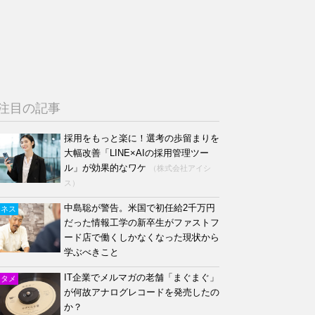
注目の記事
採用をもっと楽に！選考の歩留まりを
大幅改善「LINE×AIの採用管理ツー
ル」が効果的なワケ
（株式会社アイシ
ス）
中島聡が警告。米国で初任給2千万円
ジネス
だった情報工学の新卒生がファストフ
ード店で働くしかなくなった現状から
学ぶべきこと
IT企業でメルマガの老舗「まぐまぐ」
ンタメ
が何故アナログレコードを発売したの
か？