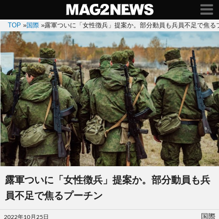
TOP
»
国際
»
露軍ついに「女性徴兵」提案か。部分動員も兵員不足で焦る
露軍ついに「女性徴兵」提案か。部分動員も兵
員不足で焦るプーチン
投
国際
2022年10月25日