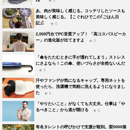
★ 0
あ、肉が美味しく感じる。コッテリしたソースも
美味しく感じる。【こぐれひでこの｢ごはん日
記｣】
★ 0
2,000円台でPC音質アップ！ 「高コスパスピーカ
ー」の進化版が出てますよ
★ 0
「傘をたたむときに手が濡れてしまう」ストレス
にさよなら！この傘、使いづらさが全然ないんだ
★ 0
汗やファンデが気になるキャップ。専用ネットを
使ったら、洗濯機で気軽に洗えるようになりまし
た
★ 0
「やりたいこと」がなくても大丈夫。仕事は「や
るべきこと」から道が開ける
★ 0
有名タレントの呼びかけで支援が殺到。梨5000個