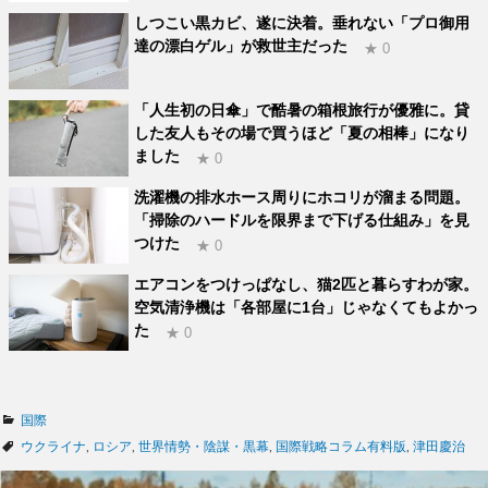
しつこい黒カビ、遂に決着。垂れない「プロ御用
達の漂白ゲル」が救世主だった
★ 0
「人生初の日傘」で酷暑の箱根旅行が優雅に。貸
した友人もその場で買うほど「夏の相棒」になり
ました
★ 0
洗濯機の排水ホース周りにホコリが溜まる問題。
「掃除のハードルを限界まで下げる仕組み」を見
つけた
★ 0
エアコンをつけっぱなし、猫2匹と暮らすわが家。
空気清浄機は「各部屋に1台」じゃなくてもよかっ
た
★ 0
カ
国際
テ
タ
ウクライナ
,
ロシア
,
世界情勢・陰謀・黒幕
,
国際戦略コラム有料版
,
津田慶治
ゴ
グ
リ