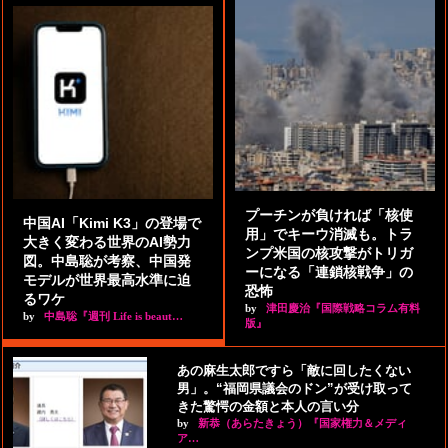
プーチンが負ければ「核使
中国AI「Kimi K3」の登場で
用」でキーウ消滅も。トラ
大きく変わる世界のAI勢力
ンプ米国の核攻撃がトリガ
図。中島聡が考察、中国発
ーになる「連鎖核戦争」の
モデルが世界最高水準に迫
恐怖
るワケ
by
津田慶治『国際戦略コラム有料
by
中島聡『週刊 Life is beaut…
版』
あの麻生太郎ですら「敵に回したくない
男」。“福岡県議会のドン”が受け取って
きた驚愕の金額と本人の言い分
by
新恭（あらたきょう）『国家権力＆メディ
ア…