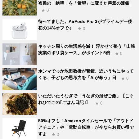
盗難の「絶望」を「希望」に変えた善意の連鎖
★ 0
待ってました。AirPods Pro 3がプライムデー後
初の14%オフです
★ 0
キッチン周りの生活感を滅！ 浮かせて整う「山崎
実業のポリ袋ケース」がポイント5倍
★ 0
ホンマでっか池田教授が警鐘。近いうちにやって
くる、子どもの思考力を「AIが奪う」日
★ 0
いただいたうなぎで「うなぎの混ぜご飯」【こぐ
れひでこの｢ごはん日記｣】
★ 0
50%オフも！Amazonタイムセールで「アウトド
アチェア」や「電動自転車」が今ならお買い得で
すよ
★ 0