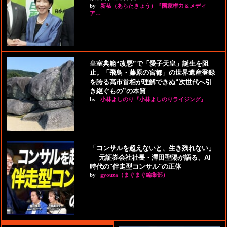
by
新恭（あらたきょう）『国家権力＆メディ
ア…
皇室典範“改悪”で「愛子天皇」誕生を阻
止。「飛鳥・藤原の宮都」の世界遺産登録
を誇る高市首相が理解できぬ“次世代へ引
き継ぐもの”の本質
by
小林よしのり『小林よしのりライジング』
「コンサルを超えないと、生き残れない」
──元証券会社社長・澤田聖陽が語る、AI
時代の"伴走型コンサル"の正体
by
gyouza（まぐまぐ編集部）