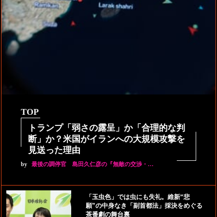
TOP
トランプ「弱さの露呈」か「合理的な判
断」か？米国がイランへの大規模攻撃を
見送った理由
by
最後の調停官 島田久仁彦の『無敵の交渉・…
「玉虫色」では虫にも失礼。維新“悲
願”の中身なき「副首都法」採決をめぐる
茶番劇の舞台裏