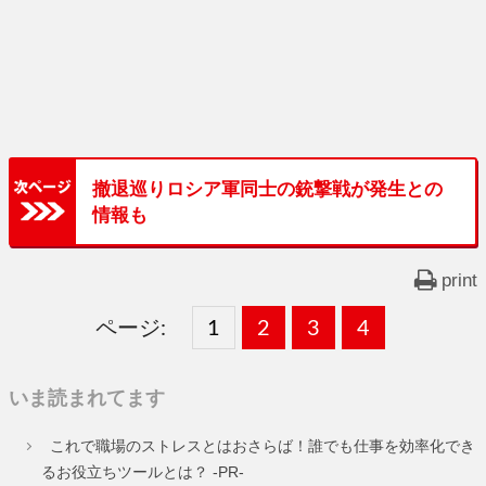
撤退巡りロシア軍同士の銃撃戦が発生との
情報も
print
ページ:
固
1
固
2
,
固
3
,
固
4
,
定
定
定
定
いま読まれてます
ペ
ペ
ペ
ペ
これで職場のストレスとはおさらば！誰でも仕事を効率化でき
ー
ー
ー
ー
るお役立ちツールとは？ -PR-