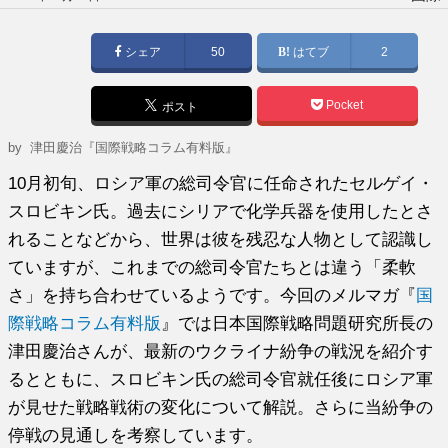
稿
日:
シェア
50
はてブ
2
Pocket
ポスト
by
津田慶治『国際戦略コラム有料版』
10月初旬、ロシア軍の総司令官に任命されたセルゲイ・
スロビキン氏。過去にシリアで化学兵器を使用したとさ
れることなどから、世界は彼を残忍な人物として認識し
ていますが、これまでの総司令官たちとは違う「柔軟
さ」を持ち合わせているようです。今回のメルマガ『
国
際戦略コラム有料版
』では日本国際戦略問題研究所長の
津田慶治さんが、最新のウクライナ紛争の戦況を紹介す
るとともに、スロビキン氏の総司令官就任後にロシア軍
が見せた戦略戦術の変化について解説。さらに当紛争の
停戦の見通しを考察しています。