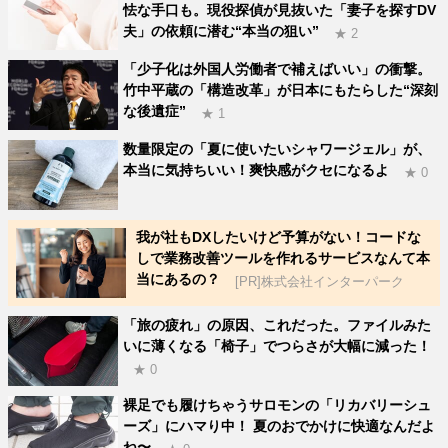
怯な手口も。現役探偵が見抜いた「妻子を探すDV
夫」の依頼に潜む“本当の狙い”
★ 2
「少子化は外国人労働者で補えばいい」の衝撃。
竹中平蔵の「構造改革」が日本にもたらした“深刻
な後遺症”
★ 1
数量限定の「夏に使いたいシャワージェル」が、
本当に気持ちいい！爽快感がクセになるよ
★ 0
我が社もDXしたいけど予算がない！コードな
しで業務改善ツールを作れるサービスなんて本
当にあるの？
[PR]株式会社インターパーク
「旅の疲れ」の原因、これだった。ファイルみた
いに薄くなる「椅子」でつらさが大幅に減った！
★ 0
裸足でも履けちゃうサロモンの「リカバリーシュ
ーズ」にハマり中！ 夏のおでかけに快適なんだよ
ね〜