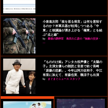
小泉進次郎「核を巡る発言」は何を意味す
るのか？米軍兵器が枯渇しつつある「中
東」と核議論が湧き上がる「極東」とを結
ぶ“点と線”
by
最後の調停官 島田久仁彦の『無敵の交渉・
…
『もののけ姫』アシタカ役声優と『太陽の
子』主演女優らの朗読と音楽で紡ぐ長崎
「原爆の悲劇」。今年は阿川佐和子、中江
有里に加えて、有森也実、魏涼子も出演
by
まぐまぐニュース スタッフ