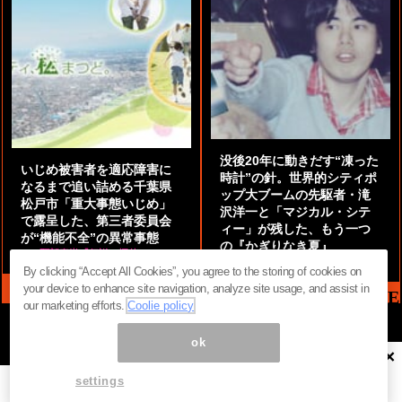
没後20年に動きだす“凍った
いじめ被害者を適応障害に
時計”の針。世界的シティポ
なるまで追い詰める千葉県
ップ大ブームの先駆者・滝
松戸市「重大事態いじめ」
沢洋一と「マジカル・シテ
で露呈した、第三者委員会
ィー」が残した、もう一つ
が“機能不全”の異常事態
の『かぎりなき夏』
by
阿部泰尚『伝説の探偵』
by
都鳥 流星
By clicking “Accept All Cookies”, you agree to the storing of cookies on
your device to enhance site navigation, analyze site usage, and assist in
MAG2 NEWS HEADLINE
our marketing efforts.
Coolie policy
ok
×
ページ内の商標は全て商標権者に属します。無断転載を禁じます。 ©
まぐまぐ！
settings