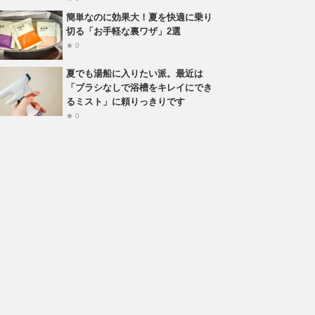
簡単なのに効果大！夏を快適に乗り
切る「お手軽な裏ワザ」2選
★ 0
夏でも湯船に入りたい派。最近は
「ブラシなしで浴槽をキレイにでき
るミスト」に頼りっきりです
★ 0