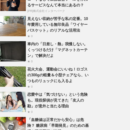
るサービスなんて本当にあるの？
[PR]株式会社インターパーク
見えない収納が苦手な私の定番。10
年愛用している無印良品「ワイヤー
バスケット」のリアルな活用法
★ 0
車内の「日差し・熱」我慢しない。
くっつけるだけ「マグネットカーテ
ン」で解決だよ
★ 0
花火大会、運動会にいいね！ロゴス
の300gの軽量＆小型チェアなら、い
つものリュックにも入るよ
★ 0
恋愛中は「気づけない」という危険
も。現役探偵が見てきた「友人の
勘」が意外と当たる理由
★ 0
「血糖値は正常だから安心」は危
険？ 糖尿病「早期発見」のための基