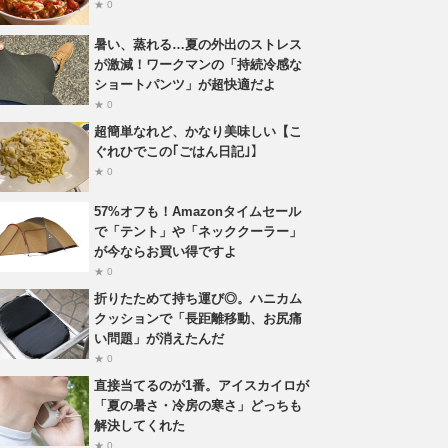
★ 0
暑い、蒸れる…夏の外出のストレス
が激減！ワークマンの「持続冷感な
ショートパンツ」が超快適だよ
★ 0
超簡単なれど、かなり美味しい【こ
ぐれひでこの｢ごはん日記｣】
★ 0
57%オフも！Amazonタイムセール
で「テント」や「ネッククーラー」
が今ならお買い得ですよ
★ 0
折りたためて持ち運び◎。ハニカム
クッションで「長距離移動、お尻痛
い問題」が消えたんだ
★ 0
直接当てるのが1番。アイスカイロが
「夏の暑さ・冷房の寒さ」どっちも
解決してくれた
★ 0