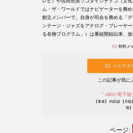
レビ）や吉田照美ソコダイジナトコ（文化
ム・ザ・ワールドではナビゲーターを務め
創立メンバーで、自身が司会を務める「デ
ンテージ・ジャズをアナログ・プレーヤー
る名物プログラム」）は番組開始以来、放
有料メ
メルマガ
この記事が気に
『 uttiiの電子
【著者】 内田誠 【月額
期】
ページ: