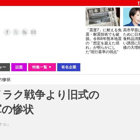
「震度7」に耐える免
高市早苗
震・耐震技術でも破
ために日
損。令和8年熊本地震
食料品消
の「想定を超えた揺
い誘惑に
れ」が明らかにし
後の大増
た“現行基準の弱点”
ャー
話題
特集一覧 ▼
有名企業
の惨状
イラク戦争より旧式の
軍の惨状
ーナル』