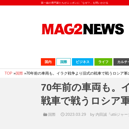
第一線の専門家たちがニッポンに「なぜ？」を問いかける
国内
国際
ビジネス
ライフ
カルチ
TOP
»
国際
»
70年前の車両も。イラク戦争より旧式の戦車で戦うロシア軍
70年前の車両も。
戦車で戦うロシア
2023.03.29
by
国際
内田誠『uttiiジャ