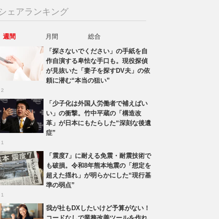
シェアランキング
週間
月間
総合
「探さないでください」の手紙を自
作自演する卑怯な手口も。現役探偵
が見抜いた「妻子を探すDV夫」の依
頼に潜む“本当の狙い”
 2
「少子化は外国人労働者で補えばい
い」の衝撃。竹中平蔵の「構造改
革」が日本にもたらした“深刻な後遺
症”
 1
「震度7」に耐える免震・耐震技術で
も破損。令和8年熊本地震の「想定を
超えた揺れ」が明らかにした“現行基
準の弱点”
 1
我が社もDXしたいけど予算がない！
コードなしで業務改善ツールを作れ