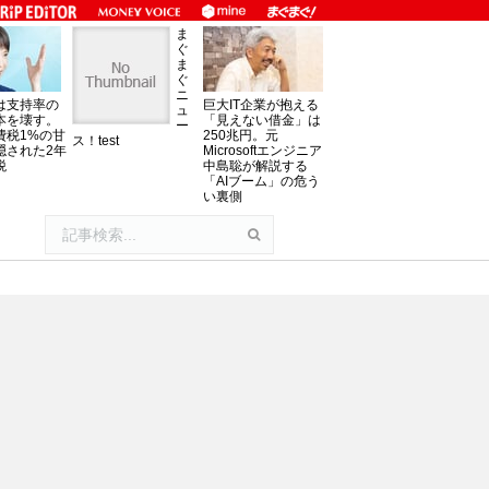
ま
ぐ
ま
ぐ
ニ
は支持率の
巨大IT企業が抱える
ュ
本を壊す。
「見えない借金」は
ー
費税1%の甘
250兆円。元
ス！test
隠された2年
Microsoftエンジニア
税
中島聡が解説する
「AIブーム」の危う
い裏側