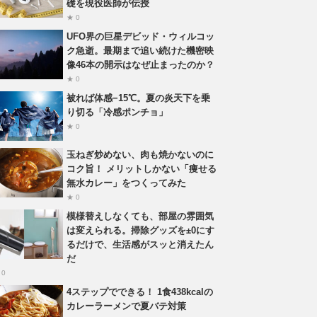
礎を現役医師が伝授
★ 0
UFO界の巨星デビッド・ウィルコッ
ク急逝。最期まで追い続けた機密映
像46本の開示はなぜ止まったのか？
★ 0
被れば体感−15℃。夏の炎天下を乗
り切る「冷感ポンチョ」
★ 0
玉ねぎ炒めない、肉も焼かないのに
コク旨！ メリットしかない「痩せる
無水カレー」をつくってみた
★ 0
模様替えしなくても、部屋の雰囲気
は変えられる。掃除グッズを±0にす
るだけで、生活感がスッと消えたん
だ
 0
4ステップでできる！ 1食438kcalの
カレーラーメンで夏バテ対策