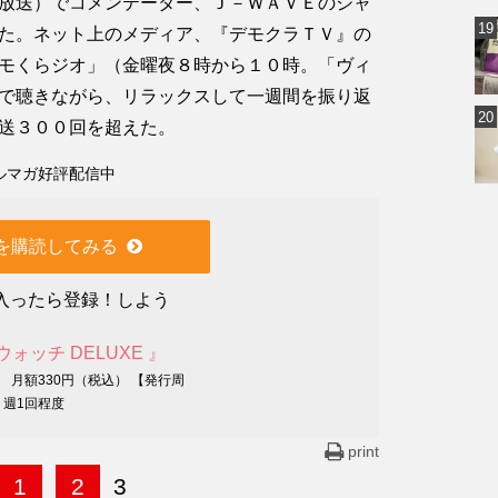
放送）でコメンテーター、Ｊ－ＷＡＶＥのジャ
た。ネット上のメディア、『デモクラＴＶ』の
モくらジオ」（金曜夜８時から１０時。「ヴィ
で聴きながら、リラックスして一週間を振り返
送３００回を超えた。
ルマガ好評配信中
を購読してみる
入ったら登録！しよう
版ウォッチ DELUXE 』
】 月額330円（税込） 【発行周
 週1回程度
print
1
2
3