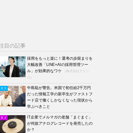
注目の記事
採用をもっと楽に！選考の歩留まりを
大幅改善「LINE×AIの採用管理ツー
ル」が効果的なワケ
（株式会社アイシ
ス）
中島聡が警告。米国で初任給2千万円
ジネス
だった情報工学の新卒生がファストフ
ード店で働くしかなくなった現状から
学ぶべきこと
IT企業でメルマガの老舗「まぐまぐ」
ンタメ
が何故アナログレコードを発売したの
か？