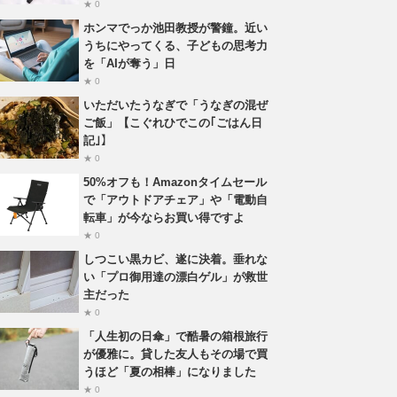
★ 0
ホンマでっか池田教授が警鐘。近い
うちにやってくる、子どもの思考力
を「AIが奪う」日
★ 0
いただいたうなぎで「うなぎの混ぜ
ご飯」【こぐれひでこの｢ごはん日
記｣】
★ 0
50%オフも！Amazonタイムセール
で「アウトドアチェア」や「電動自
転車」が今ならお買い得ですよ
★ 0
しつこい黒カビ、遂に決着。垂れな
い「プロ御用達の漂白ゲル」が救世
主だった
★ 0
「人生初の日傘」で酷暑の箱根旅行
が優雅に。貸した友人もその場で買
うほど「夏の相棒」になりました
★ 0