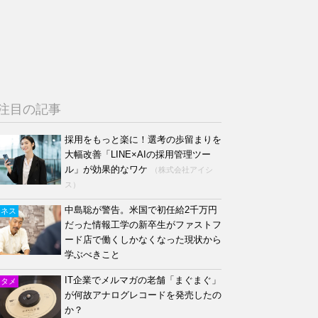
注目の記事
採用をもっと楽に！選考の歩留まりを
大幅改善「LINE×AIの採用管理ツー
ル」が効果的なワケ
（株式会社アイシ
ス）
中島聡が警告。米国で初任給2千万円
ジネス
だった情報工学の新卒生がファストフ
ード店で働くしかなくなった現状から
学ぶべきこと
IT企業でメルマガの老舗「まぐまぐ」
ンタメ
が何故アナログレコードを発売したの
か？