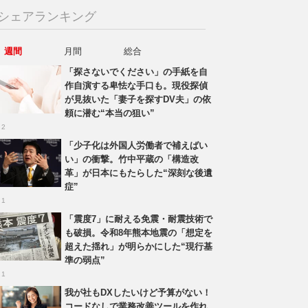
シェアランキング
週間
月間
総合
「探さないでください」の手紙を自
作自演する卑怯な手口も。現役探偵
が見抜いた「妻子を探すDV夫」の依
頼に潜む“本当の狙い”
 2
「少子化は外国人労働者で補えばい
い」の衝撃。竹中平蔵の「構造改
革」が日本にもたらした“深刻な後遺
症”
 1
「震度7」に耐える免震・耐震技術で
も破損。令和8年熊本地震の「想定を
超えた揺れ」が明らかにした“現行基
準の弱点”
 1
我が社もDXしたいけど予算がない！
コードなしで業務改善ツールを作れ