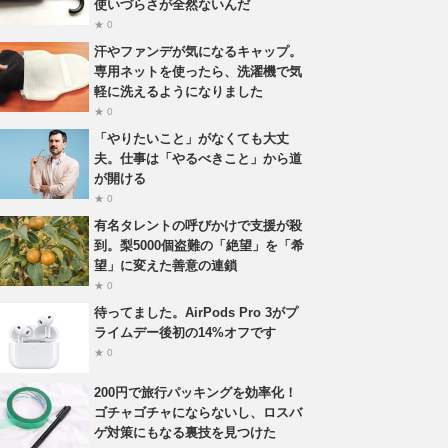
使いづらさが全然ないんだ
★ 0
汗やファンデが気になるキャップ。
専用ネットを使ったら、洗濯機で気
軽に洗えるようになりました
★ 0
「やりたいこと」がなくても大丈
夫。仕事は「やるべきこと」から道
が開ける
★ 0
有名タレントの呼びかけで支援が殺
到。梨5000個盗難の「絶望」を「希
望」に変えた善意の連鎖
★ 0
待ってました。AirPods Pro 3がプ
ライムデー後初の14%オフです
★ 0
200円で旅行パッキングを効率化！
ゴチャゴチャにならないし、ロスバ
ゲ対策にもなる裏技を見つけた