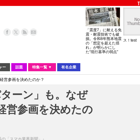
「震度7」に耐える免
震・耐震技術でも破
損。令和8年熊本地震
ス！test
の「想定を超えた揺
れ」が明らかにし
た“現行基準の弱点”
ャー
話題
特集一覧 ▼
有名企業
の経営参画を決めたのか？
パターン」も。なぜ
の経営参画を決めたの
温の「スマホ業界新聞」』