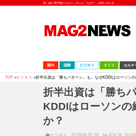
第一線の専門家たちがニッポンに「なぜ？」を問いかける
国内
国際
ビジネス
ライフ
カルチ
TOP
»
ビジネス
»
折半出資は「勝ちパターン」も。なぜKDDIはローソン
折半出資は「勝ち
KDDIはローソン
か？
2024.02.15
by
ビジネス
石川 温『石川