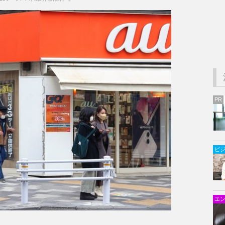
PR
ビ
エ