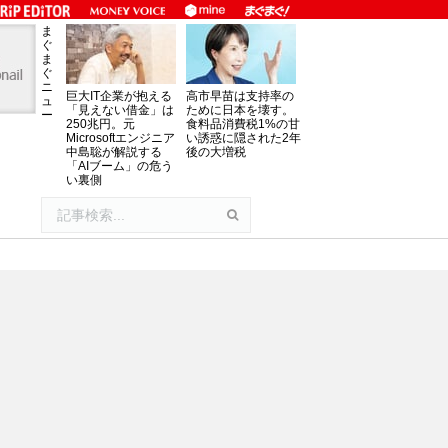
ま
ぐ
ま
ぐ
ニ
巨大IT企業が抱える
高市早苗は支持率の
ュ
「見えない借金」は
ために日本を壊す。
ー
250兆円。元
食料品消費税1%の甘
Microsoftエンジニア
い誘惑に隠された2年
中島聡が解説する
後の大増税
「AIブーム」の危う
い裏側