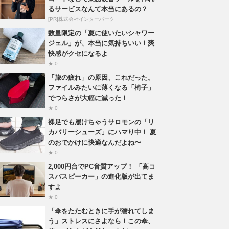
るサービスなんて本当にあるの？
[PR]株式会社インターパーク
数量限定の「夏に使いたいシャワー
ジェル」が、本当に気持ちいい！爽
快感がクセになるよ
★ 0
「旅の疲れ」の原因、これだった。
ファイルみたいに薄くなる「椅子」
でつらさが大幅に減った！
★ 0
裸足でも履けちゃうサロモンの「リ
カバリーシューズ」にハマり中！ 夏
のおでかけに快適なんだよね〜
★ 0
2,000円台でPC音質アップ！ 「高コ
スパスピーカー」の進化版が出てま
すよ
★ 0
「傘をたたむときに手が濡れてしま
う」ストレスにさよなら！この傘、