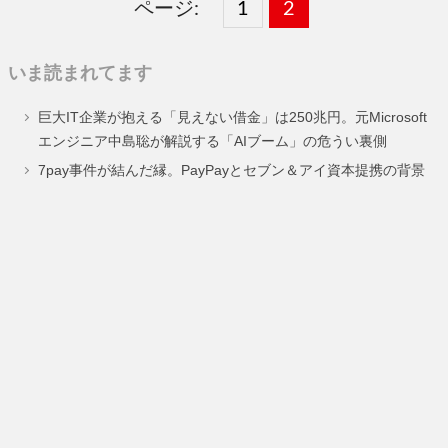
ページ:
固
1
固
2
,
定
定
いま読まれてます
ペ
ペ
巨大IT企業が抱える「見えない借金」は250兆円。元Microsoft
ー
ー
エンジニア中島聡が解説する「AIブーム」の危うい裏側
ジ
ジ
7pay事件が結んだ縁。PayPayとセブン＆アイ資本提携の背景