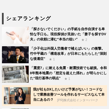
シェアランキング
「探さないでください」の手紙を自作自演する卑
怯な手口も。現役探偵が見抜いた「妻子を探すDV
夫」の依頼に潜む“本当の狙い”
★ 2
「少子化は外国人労働者で補えばいい」の衝撃。
竹中平蔵の「構造改革」が日本にもたらした“深刻
な後遺症”
★ 1
「震度7」に耐える免震・耐震技術でも破損。令和
8年熊本地震の「想定を超えた揺れ」が明らかにし
た“現行基準の弱点”
★ 1
我が社もDXしたいけど予算がない！コードな
しで業務改善ツールを作れるサービスなんて本
当にあるの？
[PR]株式会社インターパーク