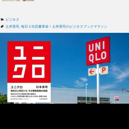
カ
ビジネス
テ
タ
土井英司
,
毎日３分読書革命！土井英司のビジネスブックマラソン
ゴ
グ
リ
ー