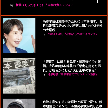
by
新恭（あらたきょう）『国家権力＆メディア…
高市早苗は支持率のために日本を壊す。食
料品消費税1%の甘い誘惑に隠された2年後
の大増税
by
小林よしのり『小林よしのりライジング』
「震度7」に耐える免震・耐震技術でも破
損。令和8年熊本地震の「想定を超えた揺
れ」が明らかにした“現行基準の弱点”
by
冷泉彰彦『冷泉彰彦のプリンストン通信』
危険を察知する力は経験と教育で育つ。熊
本地震とイオンモール爆発事故が残した教