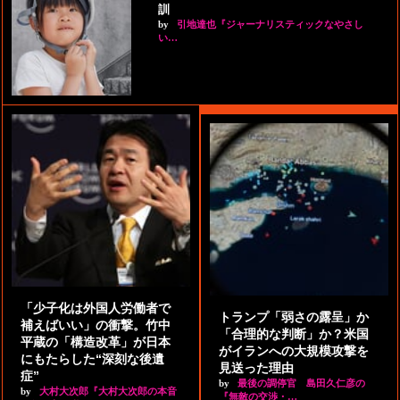
訓
by
引地達也『ジャーナリスティックなやさし
い…
「少子化は外国人労働者で
トランプ「弱さの露呈」か
補えばいい」の衝撃。竹中
「合理的な判断」か？米国
平蔵の「構造改革」が日本
がイランへの大規模攻撃を
にもたらした“深刻な後遺
見送った理由
症”
by
最後の調停官 島田久仁彦の
by
大村大次郎『大村大次郎の本音
『無敵の交渉・…