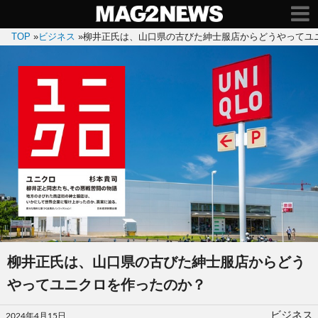
TOP
»
ビジネス
»
柳井正氏は、山口県の古びた紳士服店からどうやってユ
柳井正氏は、山口県の古びた紳士服店からどう
やってユニクロを作ったのか？
投
ビジネス
2024年4月15日