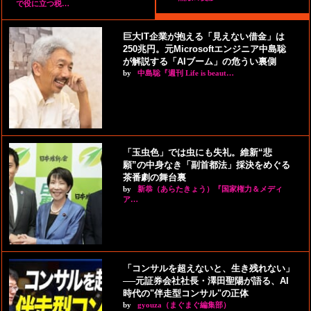
で役に立つ税…
巨大IT企業が抱える「見えない借金」は
250兆円。元Microsoftエンジニア中島聡
が解説する「AIブーム」の危うい裏側
by
中島聡『週刊 Life is beaut…
「玉虫色」では虫にも失礼。維新“悲
願”の中身なき「副首都法」採決をめぐる
茶番劇の舞台裏
by
新恭（あらたきょう）『国家権力＆メディ
ア…
「コンサルを超えないと、生き残れない」
──元証券会社社長・澤田聖陽が語る、AI
時代の"伴走型コンサル"の正体
by
gyouza（まぐまぐ編集部）