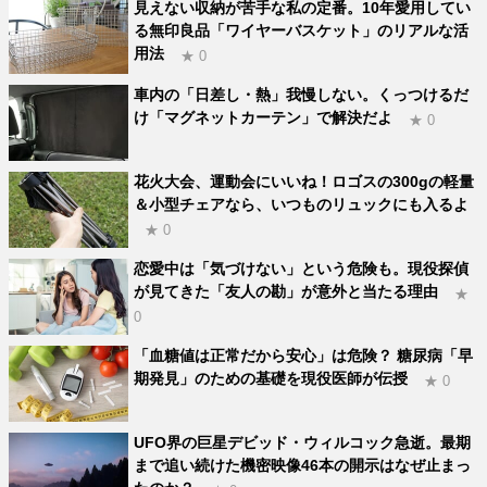
見えない収納が苦手な私の定番。10年愛用してい
る無印良品「ワイヤーバスケット」のリアルな活
用法
★ 0
車内の「日差し・熱」我慢しない。くっつけるだ
け「マグネットカーテン」で解決だよ
★ 0
花火大会、運動会にいいね！ロゴスの300gの軽量
＆小型チェアなら、いつものリュックにも入るよ
★ 0
恋愛中は「気づけない」という危険も。現役探偵
が見てきた「友人の勘」が意外と当たる理由
★
0
「血糖値は正常だから安心」は危険？ 糖尿病「早
期発見」のための基礎を現役医師が伝授
★ 0
UFO界の巨星デビッド・ウィルコック急逝。最期
まで追い続けた機密映像46本の開示はなぜ止まっ