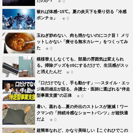
たのか？
★ 0
被れば体感−15℃。夏の炎天下を乗り切る「冷感
ポンチョ」
★ 0
玉ねぎ炒めない、肉も焼かないのにコク旨！ メリ
ットしかない「痩せる無水カレー」をつくってみ
た
★ 0
模様替えしなくても、部屋の雰囲気は変えられ
る。掃除グッズを±0にするだけで、生活感がスッ
と消えたんだ
★ 0
「口だけでなく、手も動かす」──スタイル・エッ
ジ島田雄左が語る、弁護士・医師に選ばれる"伴走
型事業支援"の正体
★ 0
暑い、蒸れる…夏の外出のストレスが激減！ワー
クマンの「持続冷感なショートパンツ」が超快適
だよ
★ 0
超簡単なれど、かなり美味しい【こぐれひでこの