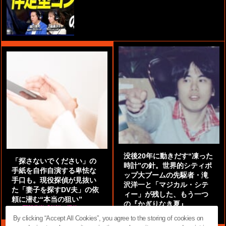
没後20年に動きだす“凍った
「探さないでください」の
時計”の針。世界的シティポ
手紙を自作自演する卑怯な
ップ大ブームの先駆者・滝
手口も。現役探偵が見抜い
沢洋一と「マジカル・シテ
た「妻子を探すDV夫」の依
ィー」が残した、もう一つ
頼に潜む“本当の狙い”
の『かぎりなき夏』
by
阿部泰尚『伝説の探偵』
by
都鳥 流星
By clicking “Accept All Cookies”, you agree to the storing of cookies on