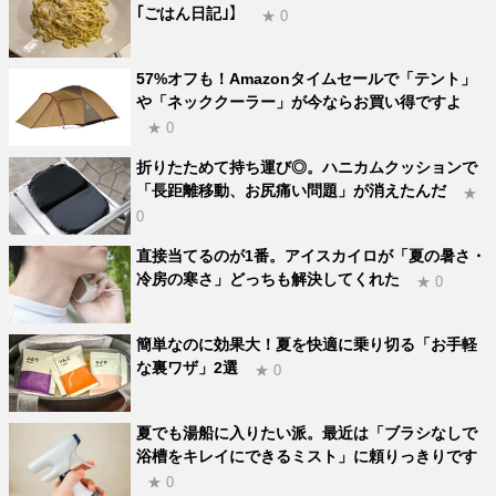
｢ごはん日記｣】
★ 0
57%オフも！Amazonタイムセールで「テント」
や「ネッククーラー」が今ならお買い得ですよ
★ 0
折りたためて持ち運び◎。ハニカムクッションで
「長距離移動、お尻痛い問題」が消えたんだ
★
0
直接当てるのが1番。アイスカイロが「夏の暑さ・
冷房の寒さ」どっちも解決してくれた
★ 0
簡単なのに効果大！夏を快適に乗り切る「お手軽
な裏ワザ」2選
★ 0
夏でも湯船に入りたい派。最近は「ブラシなしで
浴槽をキレイにできるミスト」に頼りっきりです
★ 0