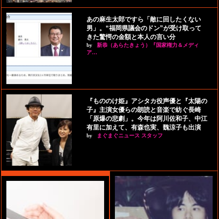
あの麻生太郎ですら「敵に回したくない
男」。“福岡県議会のドン”が受け取って
きた驚愕の金額と本人の言い分
by
新恭（あらたきょう）『国家権力＆メディ
ア…
『もののけ姫』アシタカ役声優と『太陽の
子』主演女優らの朗読と音楽で紡ぐ長崎
「原爆の悲劇」。今年は阿川佐和子、中江
有里に加えて、有森也実、魏涼子も出演
by
まぐまぐニュース スタッフ