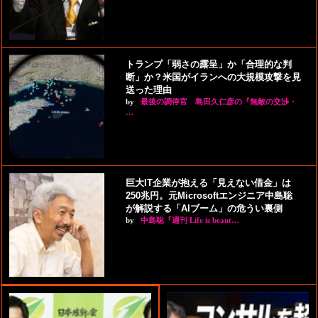
トランプ「弱さの露呈」か「合理的な判
断」か？米国がイランへの大規模攻撃を見
送った理由
by
最後の調停官 島田久仁彦の『無敵の交渉・
…
巨大IT企業が抱える「見えない借金」は
250兆円。元Microsoftエンジニア中島聡
が解説する「AIブーム」の危うい裏側
by
中島聡『週刊 Life is beaut…