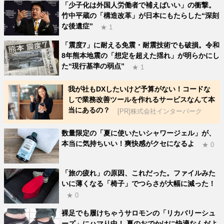
「少子化は外国人労働者で補えばいい」の衝撃。
竹中平蔵の「構造改革」が日本にもたらした“深刻
な後遺症”
★ 1
「震度7」に耐える免震・耐震技術でも破損。令和
8年熊本地震の「想定を超えた揺れ」が明らかにし
た“現行基準の弱点”
★ 1
我が社もDXしたいけど予算がない！コードな
しで業務改善ツールを作れるサービスなんて本
当にあるの？
[PR]株式会社インターパーク
数量限定の「夏に使いたいシャワージェル」が、
本当に気持ちいい！爽快感がクセになるよ
★ 0
「旅の疲れ」の原因、これだった。ファイルみた
いに薄くなる「椅子」でつらさが大幅に減った！
★ 0
裸足でも履けちゃうサロモンの「リカバリーシュ
ーズ」にハマり中！ 夏のおでかけに快適なんだよ