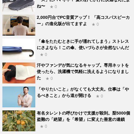
ね〜
★ 0
2,000円台でPC音質アップ！ 「高コスパスピーカ
ー」の進化版が出てますよ
★ 0
「傘をたたむときに手が濡れてしまう」ストレス
にさよなら！この傘、使いづらさが全然ないんだ
★ 0
汗やファンデが気になるキャップ。専用ネットを
使ったら、洗濯機で気軽に洗えるようになりまし
た
★ 0
「やりたいこと」がなくても大丈夫。仕事は「や
るべきこと」から道が開ける
★ 0
有名タレントの呼びかけで支援が殺到。梨5000個
盗難の「絶望」を「希望」に変えた善意の連鎖
★ 0