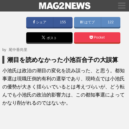
シェア
155
はてブ
122
Pocket
ポスト
by
尾中香尚里
潮目を読めなかった小池百合子の大誤算
小池氏は政治の潮目の変化を読み誤った、と思う。都知
事選は現職圧倒的有利の選挙であり、現時点では小池氏
の優勢が大きく揺らいでいるとは考えづらいが、どう転
んでも小池氏の政治的影響力は、この都知事選によって
かなり削がれるのではないか。