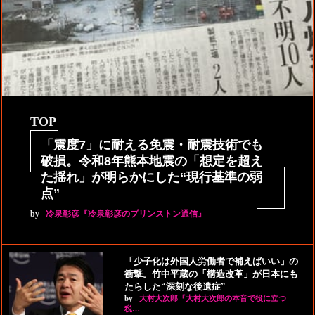
TOP
「震度7」に耐える免震・耐震技術でも
破損。令和8年熊本地震の「想定を超え
た揺れ」が明らかにした“現行基準の弱
点”
by
冷泉彰彦『冷泉彰彦のプリンストン通信』
「少子化は外国人労働者で補えばいい」の
衝撃。竹中平蔵の「構造改革」が日本にも
たらした“深刻な後遺症”
by
大村大次郎『大村大次郎の本音で役に立つ
税…