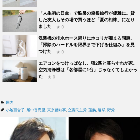
「人生初の日傘」で酷暑の箱根旅行が優雅に。貸
した友人もその場で買うほど「夏の相棒」になり
ました
★ 0
洗濯機の排水ホース周りにホコリが溜まる問題。
「掃除のハードルを限界まで下げる仕組み」を見
つけた
★ 0
エアコンをつけっぱなし、猫2匹と暮らすわが家。
空気清浄機は「各部屋に1台」じゃなくてもよかっ
た
★ 0
カ
国内
テ
タ
小池百合子
,
尾中香尚里
,
東京都知事
,
立憲民主党
,
蓮舫
,
選挙
,
野党
ゴ
グ
リ
ー