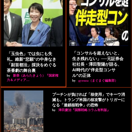
「コンサルを超えないと、
「玉虫色」では虫にも失
生き残れない」──元証券会
礼。維新“悲願”の中身なき
社社長・澤田聖陽が語る、
「副首都法」採決をめぐる
AI時代の"伴走型コンサ
茶番劇の舞台裏
ル"の正体
by
新恭（あらたきょう）『国家権
力＆メディア…
by
gyouza（まぐまぐ編集部）
プーチンが負ければ「核使用」でキーウ消
滅も。トランプ米国の核攻撃がトリガーに
なる「連鎖核戦争」の恐怖
by
津田慶治『国際戦略コラム有料版』