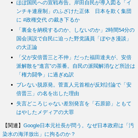
ほぼ国民への宣戦布告。岸田自民が導入図る「イ
ンチキ連座制」のふざけた正体 日本を欺く集団
に #政権交代 の裁き下るか
「裏金を納税するのか、しないのか」2時間54分の
国会演説で自民に迫った野党議員「ぼやき漫談」
の大正論
「父が安倍晋三と不仲」だった福田達夫が、安倍
派解散を“進言”の茶番。自民の派閥解消など所詮は
「権力闘争」に過ぎぬ訳
ブレない脱原発。菅直人元首相が反対討論で「安
倍晋三」の名を出した理由
失言どころじゃない差別発言を「石原節」ともて
はやしたメディアの大罪
【関連】
Google日本元社長が問う。なぜ日本政府は「汚
染水の海洋放出」に拘るのか？