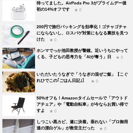
待ってました。AirPods Pro 3がプライムデー後
初の14%オフです
★ 0
200円で旅行パッキングを効率化！ゴチャゴチャ
にならないし、ロスバゲ対策にもなる裏技を見つ
けた
★ 0
ホンマでっか池田教授が警鐘。近いうちにやって
くる、子どもの思考力を「AIが奪う」日
★ 0
いただいたうなぎで「うなぎの混ぜご飯」【こぐ
れひでこの｢ごはん日記｣】
★ 0
50%オフも！Amazonタイムセールで「アウトド
アチェア」や「電動自転車」が今ならお買い得で
すよ
★ 0
しつこい黒カビ、遂に決着。垂れない「プロ御用
達の漂白ゲル」が救世主だった
★ 0