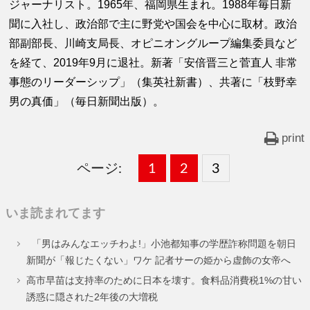
ジャーナリスト。1965年、福岡県生まれ。1988年毎日新
聞に入社し、政治部で主に野党や国会を中心に取材。政治
部副部長、川崎支局長、オピニオングループ編集委員など
を経て、2019年9月に退社。新著「安倍晋三と菅直人 非常
事態のリーダーシップ」（集英社新書）、共著に「枝野幸
男の真価」（毎日新聞出版）。
print
ページ:
固
1
固
2
,
固
3
,
定
定
定
いま読まれてます
ペ
ペ
ペ
「男はみんなエッチわよ!」小池都知事の学歴詐称問題を朝日
ー
ー
ー
新聞が「報じたくない」ワケ 記者サーの姫から虚飾の女帝へ
ジ
ジ
ジ
高市早苗は支持率のために日本を壊す。食料品消費税1%の甘い
誘惑に隠された2年後の大増税