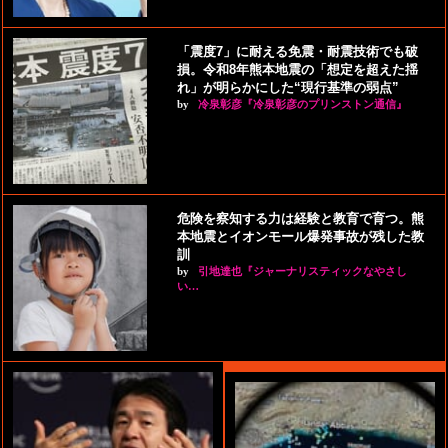
「震度7」に耐える免震・耐震技術でも破
損。令和8年熊本地震の「想定を超えた揺
れ」が明らかにした“現行基準の弱点”
by
冷泉彰彦『冷泉彰彦のプリンストン通信』
危険を察知する力は経験と教育で育つ。熊
本地震とイオンモール爆発事故が残した教
訓
by
引地達也『ジャーナリスティックなやさし
い…