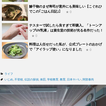
鯵干物のまぜ寿司が意外にも美味しい【こぐれひ
でこの｢ごはん日記｣】
★ 0
テスターで試したら良すぎて即購入。「トーンア
ップUV乳液」は資生堂の技術が光る名作だった！
★ 0
料理は人任せだった私が、公式プレートのおかげ
で「アイラップ使い」になりました
★ 0
カ
ライフ
テ
タ
いじめ
,
不登校
,
伝説の探偵
,
体罰
,
学校教育
,
教育
,
日本ヤバい
,
阿部泰尚
ゴ
グ
リ
ー