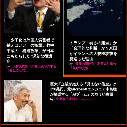
「少子化は外国人労働者で
トランプ「弱さの露呈」か
補えばいい」の衝撃。竹中
「合理的な判断」か？米国
平蔵の「構造改革」が日本
がイランへの大規模攻撃を
にもたらした“深刻な後遺
見送った理由
症”
by
最後の調停官 島田久仁彦の
by
大村大次郎『大村大次郎の本音
『無敵の交渉・…
で役に立つ税…
巨大IT企業が抱える「見えない借金」は
250兆円。元Microsoftエンジニア中島聡
が解説する「AIブーム」の危うい裏側
by
中島聡『週刊 Life is beaut…