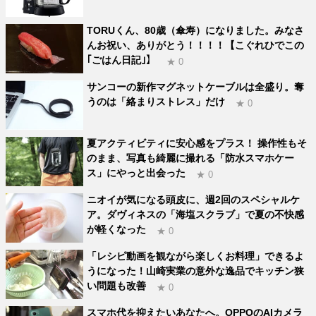
TORUくん、80歳（傘寿）になりました。みなさ
んお祝い、ありがとう！！！！【こぐれひでこの
｢ごはん日記｣】
★ 0
サンコーの新作マグネットケーブルは全盛り。奪
うのは「絡まりストレス」だけ
★ 0
夏アクティビティに安心感をプラス！ 操作性もそ
のまま、写真も綺麗に撮れる「防水スマホケー
ス」にやっと出会った
★ 0
ニオイが気になる頭皮に、週2回のスペシャルケ
ア。ダヴィネスの「海塩スクラブ」で夏の不快感
が軽くなった
★ 0
「レシピ動画を観ながら楽しくお料理」できるよ
うになった！山崎実業の意外な逸品でキッチン狭
い問題も改善
★ 0
スマホ代を抑えたいあなたへ。OPPOのAIカメラ