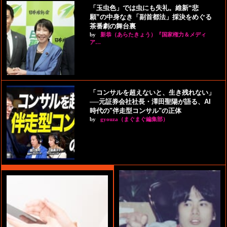
「玉虫色」では虫にも失礼。維新“悲
願”の中身なき「副首都法」採決をめぐる
茶番劇の舞台裏
by
新恭（あらたきょう）『国家権力＆メディ
ア…
「コンサルを超えないと、生き残れない」
──元証券会社社長・澤田聖陽が語る、AI
時代の"伴走型コンサル"の正体
by
gyouza（まぐまぐ編集部）