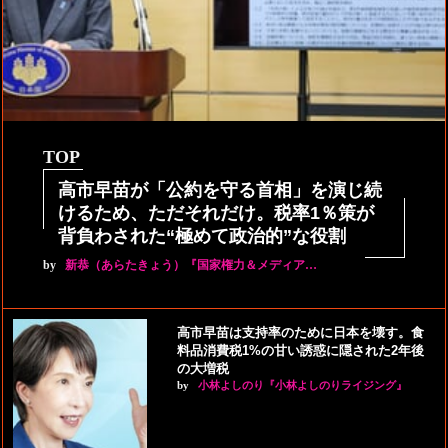
TOP
高市早苗が「公約を守る首相」を演じ続
けるため、ただそれだけ。税率1％策が
背負わされた“極めて政治的”な役割
by
新恭（あらたきょう）『国家権力＆メディア…
高市早苗は支持率のために日本を壊す。食
料品消費税1%の甘い誘惑に隠された2年後
の大増税
by
小林よしのり『小林よしのりライジング』