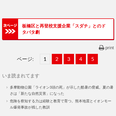
板橋区と再登校支援企業「スダチ」とのド
タバタ劇
print
ページ:
固
1
固
2
,
固
3
,
固
4
,
固
5
,
定
定
定
定
定
いま読まれてます
ペ
ペ
ペ
ペ
ペ
多摩動物公園「ライオン3頭の死」が示した酷暑の脅威。夏の暑
ー
ー
ー
ー
ー
さは「新たな自然災害」になった
ジ
ジ
ジ
ジ
ジ
危険を察知する力は経験と教育で育つ。熊本地震とイオンモー
ル爆発事故が残した教訓