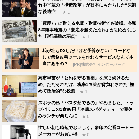
竹中平蔵の「構造改革」が日本にもたらした“深刻
な後遺症”
★ 1
「震度7」に耐える免震・耐震技術でも破損。令和
8年熊本地震の「想定を超えた揺れ」が明らかにし
た“現行基準の弱点”
★ 1
我が社もDXしたいけど予算がない！コードな
しで業務改善ツールを作れるサービスなんて本
当にあるの？
[PR]株式会社インターパーク
高市早苗が「公約を守る首相」を演じ続けるた
め、ただそれだけ。税率1％策が背負わされた“極
めて政治的”な役割
★ 1
ズボラの私「パスタ茹でるの」やめました。トッ
プバリュの1食86円「冷凍スパゲッティ」で夏休
みランチが楽ちんに
★ 0
忙しい朝も時短でおいしく。象印の定番コーヒー
メーカーがお買い得
★ 0