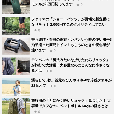
モデルが3万円切ってます
★ 0
ファミマの「ショートパンツ」が夏場の新定番に
なりそう！ 2,000円でこのクオリティはすごい
★ 0
持ち運び・普段の保管・いざという時の使い勝手3
拍子揃った簡易トイレ！もしものときの安心感が
違います
★ 0
モンベルの「魔法みたいな折りたたみリュック」
が旅行で大活躍！大容量なのにこんなに小さくな
るとは
★ 0
濡らして5秒。首元をひんやり冷やす冷感タオルが
22％オフ
★ 0
旅行用の「とにかく軽いリュック」見つけた！ 大
容量でタフなのにペットボトル1本分の軽さとは…
★ 0