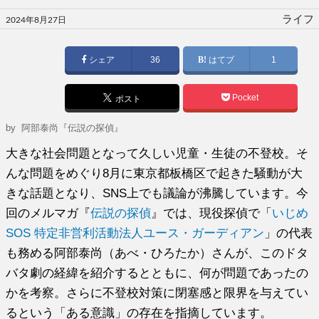
投
ライフ
2024年8月27日
稿
日:
シェア
36
はてブ
1
Pocket
ポスト
by
阿部泰尚『伝説の探偵』
大きな社会問題となって久しい児童・生徒の不登校。そ
んな問題をめぐり8月に東京都板橋区で起きた騒動が大
きな話題となり、SNS上でも議論が沸騰しています。今
回のメルマガ『
伝説の探偵
』では、現役探偵で「
いじめ
SOS 特定非営利活動法人ユース・ガーディアン
」の代表
も務める阿部泰尚（あべ・ひろたか）さんが、このドタ
バタ劇の経緯を紹介するとともに、何が問題であったの
かを考察。さらに不登校対策に閉塞感と限界を与えてい
るという「ある意識」の存在を指摘しています。