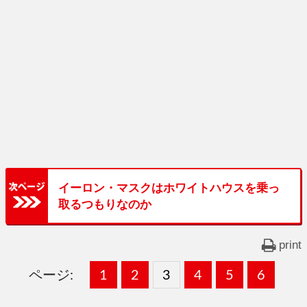
イーロン・マスクはホワイトハウスを乗っ
取るつもりなのか
print
ページ:
固
1
固
2
,
固
3
,
固
4
,
固
5
,
固
6
,
定
定
定
定
定
定