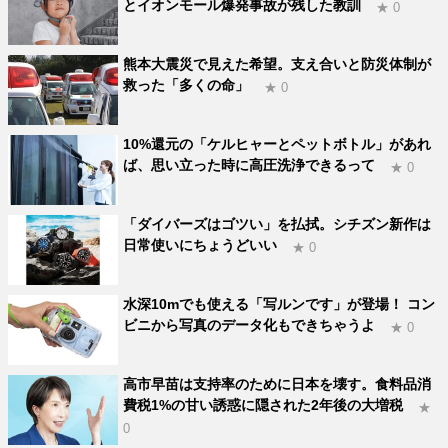
とイオンモール爆発事故が残した教訓
★ 0
熊本大震災で見えた希望。支え合いと防災体制が
救った「多くの命」
★ 0
10%還元の「ケルヒャーとペットボトル」があれ
ば、思い立った時に高圧洗浄できるって
★ 0
「ダイバーズはゴツい」を払拭。シチズン新作は
日常使いにちょうどいい
★ 0
水深10mでも使える「写ルンです」が登場！ コン
ビニから写真のデータ化もできちゃうよ
★ 0
高市早苗は支持率のために日本を壊す。食料品消
費税1%の甘い誘惑に隠された2年後の大増税
★
0