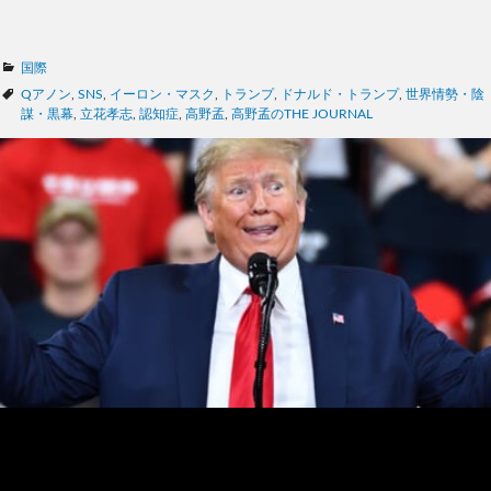
カ
国際
テ
タ
Qアノン
,
SNS
,
イーロン・マスク
,
トランプ
,
ドナルド・トランプ
,
世界情勢・陰
ゴ
グ
謀・黒幕
,
立花孝志
,
認知症
,
高野孟
,
高野孟のTHE JOURNAL
リ
ー