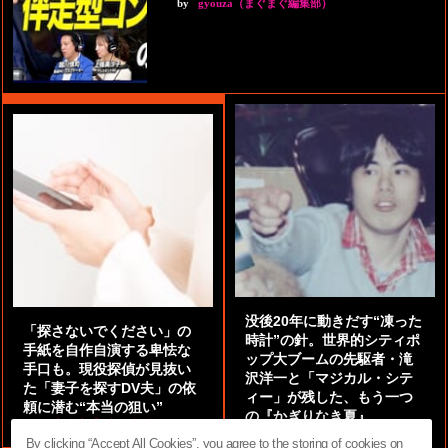
by
gyouza（まぐまぐ編集部）
没後20年に動きだす“凍った
「探さないでください」の
時計”の針。世界的シティポ
手紙を自作自演する卑怯な
ップ大ブームの先駆者・滝
手口も。現役探偵が見抜い
沢洋一と「マジカル・シテ
た「妻子を探すDV夫」の依
ィー」が残した、もう一つ
頼に潜む“本当の狙い”
の『かぎりなき夏』
by
阿部泰尚『伝説の探偵』
by
都鳥 流星
By clicking “Accept All Cookies”, you agree to the storing of cookies on