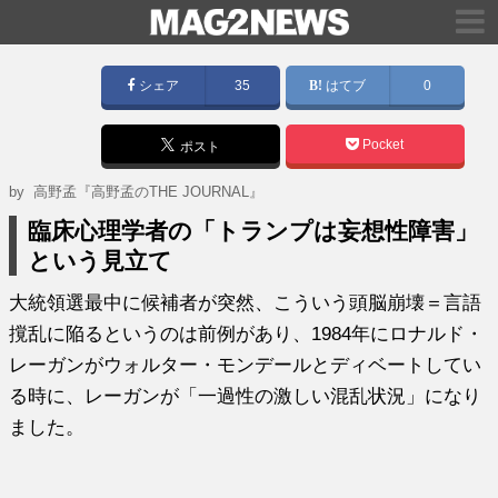
シェア
35
はてブ
0
Pocket
ポスト
by
高野孟『高野孟のTHE JOURNAL』
臨床心理学者の「トランプは妄想性障害」
という見立て
大統領選最中に候補者が突然、こういう頭脳崩壊＝言語
撹乱に陥るというのは前例があり、1984年にロナルド・
レーガンがウォルター・モンデールとディベートしてい
る時に、レーガンが「一過性の激しい混乱状況」になり
ました。