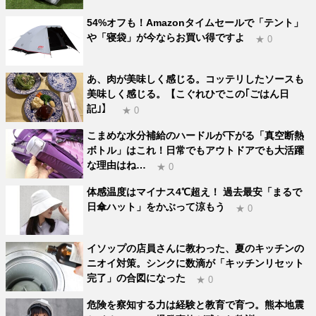
54%オフも！Amazonタイムセールで「テント」
や「寝袋」が今ならお買い得ですよ
★ 0
あ、肉が美味しく感じる。コッテリしたソースも
美味しく感じる。【こぐれひでこの｢ごはん日
記｣】
★ 0
こまめな水分補給のハードルが下がる「真空断熱
ボトル」はこれ！日常でもアウトドアでも大活躍
な理由はね…
★ 0
体感温度はマイナス4℃超え！ 過去最安「まるで
日傘ハット」をかぶって涼もう
★ 0
イソップの店員さんに教わった、夏のキッチンの
ニオイ対策。シンクに数滴が「キッチンリセット
完了」の合図になった
★ 0
危険を察知する力は経験と教育で育つ。熊本地震