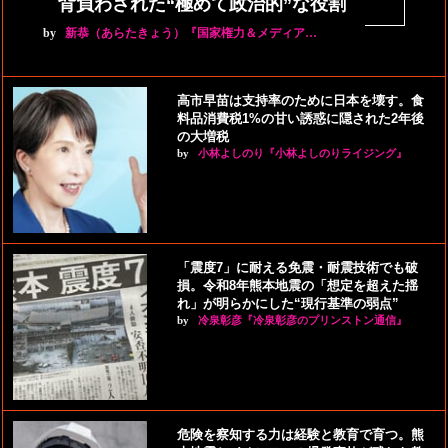
背負わされた“極めて政治的”な役割
by
新恭（あらたきょう）『国家権力＆メディア…
高市早苗は支持率のために日本を壊す。食
料品消費税1%の甘い誘惑に隠された2年後
の大増税
by
小林よしのり『小林よしのりライジング』
「震度7」に耐える免震・耐震技術でも破
損。令和8年熊本地震の「想定を超えた揺
れ」が明らかにした“現行基準の弱点”
by
冷泉彰彦『冷泉彰彦のプリンストン通信』
危険を察知する力は経験と教育で育つ。熊