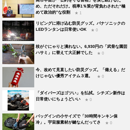
高市早苗が「公約を守る首相」を演じ続けるた
め、ただそれだけ。税率1％策が背負わされた“極
めて政治的”な役割
★ 1
リビングに溶け込む防災グッズ。パナソニックの
LEDランタンは日常使いOK
★ 0
枝がぐにゃりと潰れない。6,930円の「武骨な園芸
ハサミ」に替えて大正解でした
★ 0
今、改めて見直したい防災グッズ。「備える」だ
けじゃない優秀アイテム３選。
★ 0
「ダイバーズはゴツい」を払拭。シチズン新作は
日常使いにちょうどいい
★ 0
バッグインの小サイズで「30時間キンキン保
冷」。宇宙服素材が鍵なんだってさ
★ 0