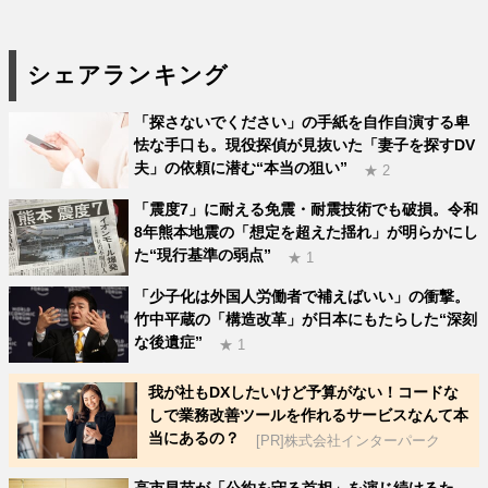
シェアランキング
「探さないでください」の手紙を自作自演する卑
怯な手口も。現役探偵が見抜いた「妻子を探すDV
夫」の依頼に潜む“本当の狙い”
★ 2
「震度7」に耐える免震・耐震技術でも破損。令和
8年熊本地震の「想定を超えた揺れ」が明らかにし
た“現行基準の弱点”
★ 1
「少子化は外国人労働者で補えばいい」の衝撃。
竹中平蔵の「構造改革」が日本にもたらした“深刻
な後遺症”
★ 1
我が社もDXしたいけど予算がない！コードな
しで業務改善ツールを作れるサービスなんて本
当にあるの？
[PR]株式会社インターパーク