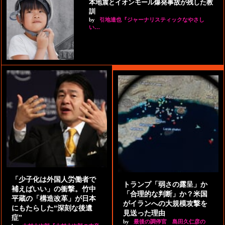
本地震とイオンモール爆発事故が残した教
訓
by
引地達也『ジャーナリスティックなやさし
い…
「少子化は外国人労働者で
トランプ「弱さの露呈」か
補えばいい」の衝撃。竹中
「合理的な判断」か？米国
平蔵の「構造改革」が日本
がイランへの大規模攻撃を
にもたらした“深刻な後遺
見送った理由
症”
by
最後の調停官 島田久仁彦の