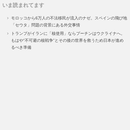
いま読まれてます
ペ
ペ
ペ
ペ
ペ
ペ
モロッコから6万人の不法移民が流入のナゼ。スペインの飛び地
ー
ー
ー
ー
ー
ー
「セウタ」問題の背景にある外交事情
ジ
ジ
ジ
ジ
ジ
ジ
トランプがイランに「核使用」ならプーチンはウクライナへ。
もはや“不可避の核戦争”とその後の世界を救うため日本が進め
るべき準備