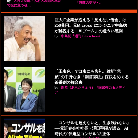
by
大村大次郎『大村大次郎の本音
『無敵の交渉・…
で役に立つ税…
巨大IT企業が抱える「見えない借金」は
250兆円。元Microsoftエンジニア中島聡
が解説する「AIブーム」の危うい裏側
by
中島聡『週刊 Life is beaut…
「玉虫色」では虫にも失礼。維新“悲
願”の中身なき「副首都法」採決をめぐる
茶番劇の舞台裏
by
新恭（あらたきょう）『国家権力＆メディ
ア…
「コンサルを超えないと、生き残れない」
──元証券会社社長・澤田聖陽が語る、AI
時代の"伴走型コンサル"の正体