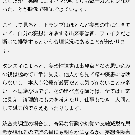
ましたが、実際にはオバマの時よりも数十万人も少なか
ったことが映像で確認できています。
こうして見ると、トランプはほとんど妄想の中に生きて
いて、自分の妄想に矛盾する出来事は皆、フェイクだと
断じて排撃するという心理状況にあることが分かりま
す。
タンズィによると、妄想性障害は出発点となる思い込み
の後は極めて正常に見え、他人から見て精神疾患には映
らないし、本人も治療が必要だとは気づかないことが多
い、不思議な病です。その出発点を除けば、全ては正常
に見え、論理的にものを考えたり、仕事もでき、人間と
して魅力的でさえあったりします。
統合失調症の場合は、奇異な行動や幻覚や支離滅裂な思
考が現れるので誰の目にも明らかになるが、妄想性障害