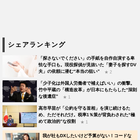
シェアランキング
「探さないでください」の手紙を自作自演する卑
怯な手口も。現役探偵が見抜いた「妻子を探すDV
夫」の依頼に潜む“本当の狙い”
★ 2
「少子化は外国人労働者で補えばいい」の衝撃。
竹中平蔵の「構造改革」が日本にもたらした“深刻
な後遺症”
★ 1
高市早苗が「公約を守る首相」を演じ続けるた
め、ただそれだけ。税率1％策が背負わされた“極
めて政治的”な役割
★ 1
我が社もDXしたいけど予算がない！コードな