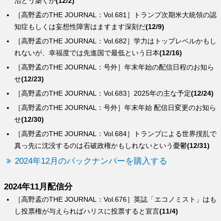
治どう築くか
(12/2)
［高野孟のTHE JOURNAL：Vol.681］トランプ次期米大統領の認
知症もしくは妄想性障害はますます深刻だ
(12/9)
［高野孟のTHE JOURNAL：Vol.682］学力はトップレベルかもし
れないが、幸福度では先進国で最低という日本
(12/16)
［高野孟のTHE JOURNAL：号外］年末年始の配信日程のお知ら
せ
(12/23)
［高野孟のTHE JOURNAL：Vol.683］2025年の主な予定
(12/24)
［高野孟のTHE JOURNAL：号外］年末年始 配信日変更のお知ら
せ
(12/30)
［高野孟のTHE JOURNAL：Vol.684］トランプによる世界撹乱で
真っ先に沈没するのは石破政権かもしれないという憂鬱
(12/31)
2024年12月のバックナンバーを購入する
2024年11月配信分
［高野孟のTHE JOURNAL：Vol.676］英誌「エコノミスト」はも
し投票権が与えらればハリスに投票すると宣言
(11/4)