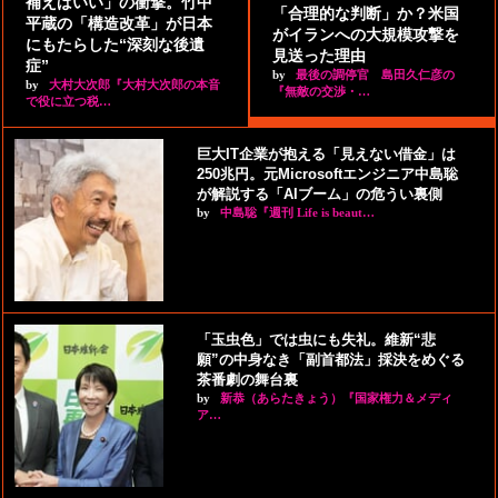
補えばいい」の衝撃。竹中
「合理的な判断」か？米国
平蔵の「構造改革」が日本
がイランへの大規模攻撃を
にもたらした“深刻な後遺
見送った理由
症”
by
最後の調停官 島田久仁彦の
by
大村大次郎『大村大次郎の本音
『無敵の交渉・…
で役に立つ税…
巨大IT企業が抱える「見えない借金」は
250兆円。元Microsoftエンジニア中島聡
が解説する「AIブーム」の危うい裏側
by
中島聡『週刊 Life is beaut…
「玉虫色」では虫にも失礼。維新“悲
願”の中身なき「副首都法」採決をめぐる
茶番劇の舞台裏
by
新恭（あらたきょう）『国家権力＆メディ
ア…