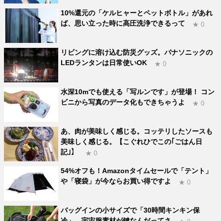
10%還元の「ケルヒャーとペットボトル」があれ
ば、思い立った時に高圧洗浄できるって
★ 0
リビングに溶け込む防災グッズ。パナソニックの
LEDランタンは日常使いOK
★ 0
水深10mでも使える「写ルンです」が登場！ コン
ビニから写真のデータ化もできちゃうよ
★ 0
あ、肉が美味しく感じる。コッテリしたソースも
美味しく感じる。【こぐれひでこの｢ごはん日
記｣】
★ 0
54%オフも！Amazonタイムセールで「テント」
や「寝袋」が今ならお買い得ですよ
★ 0
バッグインの小サイズで「30時間キンキン保
冷」。宇宙服素材が鍵なんだってさ