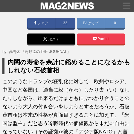
シェア
33
はてブ
0
Pocket
ポスト
by
高野孟『高野孟のTHE JOURNAL』
内閣の寿命を余計に縮めることになるかも
しれない石破首相
このようなトランプの狂乱化に対して、欧州やロシア、
中国など各国は、適当に躱（かわ）したり去（い）なし
たりしながら、出来るだけまともにぶつかり合うことの
ないよう大人の付き合いをしようとするだろうが、石破
茂首相は本来の性格が真面目すぎることに加えて、「米
国は盟主」だと思う冷戦時代の価値観から未だに自由に
なっていない（その証拠が彼の「アジア版NATO」と言