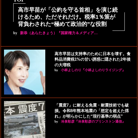
高市早苗が「公約を守る首相」を演じ続
けるため、ただそれだけ。税率1％策が
背負わされた“極めて政治的”な役割
by
新恭（あらたきょう）『国家権力＆メディア…
高市早苗は支持率のために日本を壊す。食
料品消費税1%の甘い誘惑に隠された2年後
の大増税
by
小林よしのり『小林よしのりライジング』
「震度7」に耐える免震・耐震技術でも破
損。令和8年熊本地震の「想定を超えた揺
れ」が明らかにした“現行基準の弱点”
by
冷泉彰彦『冷泉彰彦のプリンストン通信』