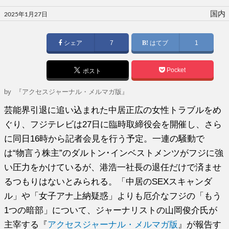
投
国内
2025年1月27日
稿
日:
シェア
7
はてブ
1
Pocket
ポスト
by
『アクセスジャーナル・メルマガ版』
芸能界引退に追い込まれた中居正広の女性トラブルをめ
ぐり、フジテレビは27日に臨時取締役会を開催し、さら
に同日16時から記者会見を行う予定。一連の騒動で
は“物言う株主”のダルトン･インベストメンツがフジに強
い圧力をかけているが、港浩一社長の退任だけで済ませ
るつもりはないとみられる。「中居のSEXスキャンダ
ル」や「女子アナ上納疑惑」よりも厄介なフジの「もう
1つの暗部」について、ジャーナリストの山岡俊介氏が
主宰する『
アクセスジャーナル・メルマガ版
』が報告す