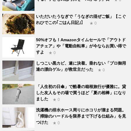
いただいたうなぎで「うなぎの混ぜご飯」【こぐ
れひでこの｢ごはん日記｣】
★ 0
50%オフも！Amazonタイムセールで「アウトド
アチェア」や「電動自転車」が今ならお買い得で
すよ
★ 0
しつこい黒カビ、遂に決着。垂れない「プロ御用
達の漂白ゲル」が救世主だった
★ 0
「人生初の日傘」で酷暑の箱根旅行が優雅に。貸
した友人もその場で買うほど「夏の相棒」になり
ました
★ 0
洗濯機の排水ホース周りにホコリが溜まる問題。
「掃除のハードルを限界まで下げる仕組み」を見
つけた
★ 0