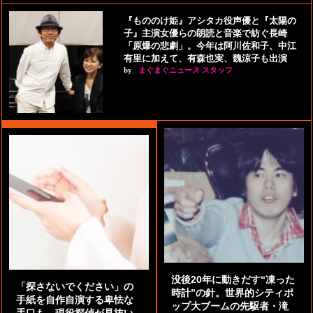
『もののけ姫』アシタカ役声優と『太陽の
子』主演女優らの朗読と音楽で紡ぐ長崎
「原爆の悲劇」。今年は阿川佐和子、中江
有里に加えて、有森也実、魏涼子も出演
by
まぐまぐニュース スタッフ
没後20年に動きだす“凍った
「探さないでください」の
時計”の針。世界的シティポ
手紙を自作自演する卑怯な
ップ大ブームの先駆者・滝
手口も。現役探偵が見抜い