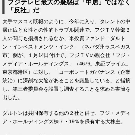
フジテレビ最大の疑惑は「中居」ではなく
「反社」だ
大手マスコミ既報のように、今年に入り、タレントの中
居正広と女性との性的トラブル関連で、フジＴＶ幹部３
人の関与も指摘されるなか、米投資ファンド「ダルト
ン・インベストメンツ・インク」（ネバダ州ラスベガス
市）側が、１月14日付けで、フジＴＶの親会社「フジ・
メディア・ホールディングス」（4676。東証プライム。
東京都港区）に対し、「コーポレートガバナンス（企業
統治）に深刻な欠陥があることを露呈している」と指摘
し、第三者委員会を設置し調査することを求める書簡を
出した。
ダルトンは共同保有する他の２社と併せ、フジ・メディ
ア・ホールディングス株７・19％を保有する大株主。