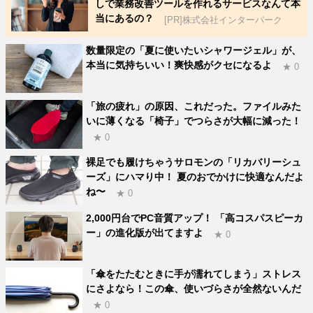
しで業務改善ツールを作れるサービスなんて本
当にあるの？
[PR]株式会社インターパーク
数量限定の「夏に使いたいシャワージェル」が、
本当に気持ちいい！爽快感がクセになるよ
★ 0
「旅の疲れ」の原因、これだった。ファイルみた
いに薄くなる「椅子」でつらさが大幅に減った！
★ 0
裸足でも履けちゃうサロモンの「リカバリーシュ
ーズ」にハマり中！ 夏のおでかけに快適なんだよ
ね〜
★ 0
2,000円台でPC音質アップ！ 「高コスパスピーカ
ー」の進化版が出てますよ
★ 0
「傘をたたむときに手が濡れてしまう」ストレス
にさよなら！この傘、使いづらさが全然ないんだ
★ 0