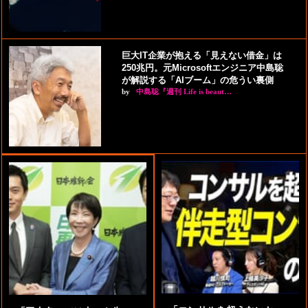
巨大IT企業が抱える「見えない借金」は
250兆円。元Microsoftエンジニア中島聡
が解説する「AIブーム」の危うい裏側
by
中島聡『週刊 Life is beaut…