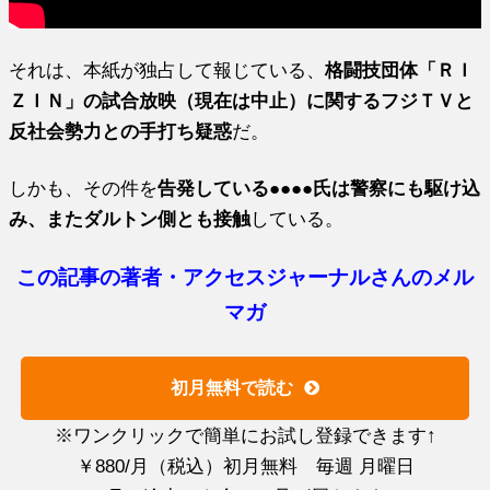
それは、本紙が独占して報じている、
格闘技団体「ＲＩ
ＺＩＮ」の試合放映（現在は中止）に関するフジＴＶと
反社会勢力との手打ち疑惑
だ。
しかも、その件を
告発している●●●●氏は警察にも駆け込
み、またダルトン側とも接触
している。
この記事の著者・アクセスジャーナルさんのメル
マガ
初月無料で読む
※ワンクリックで簡単にお試し登録できます↑
￥880/月（税込）初月無料 毎週 月曜日