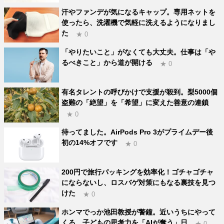
汗やファンデが気になるキャップ。専用ネットを
使ったら、洗濯機で気軽に洗えるようになりまし
た
★ 0
「やりたいこと」がなくても大丈夫。仕事は「や
るべきこと」から道が開ける
★ 0
有名タレントの呼びかけで支援が殺到。梨5000個
盗難の「絶望」を「希望」に変えた善意の連鎖
★ 0
待ってました。AirPods Pro 3がプライムデー後
初の14%オフです
★ 0
200円で旅行パッキングを効率化！ゴチャゴチャ
にならないし、ロスバゲ対策にもなる裏技を見つ
けた
★ 0
ホンマでっか池田教授が警鐘。近いうちにやって
くる、子どもの思考力を「AIが奪う」日
★ 0