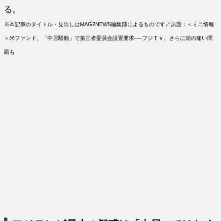
る。
※本記事のタイトル・見出しはMAG2NEWS編集部によるものです／原題：＜ミニ情報
＞米ファンド、「中居騒動」で第三者委員会設置要求──フジＴＶ、さらに頭の痛い問
題も