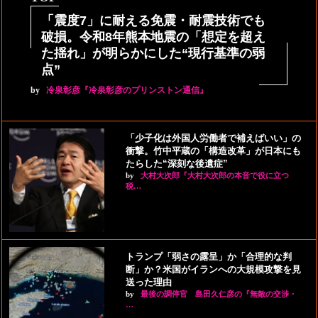
「震度7」に耐える免震・耐震技術でも
破損。令和8年熊本地震の「想定を超え
た揺れ」が明らかにした“現行基準の弱
点”
by
冷泉彰彦『冷泉彰彦のプリンストン通信』
「少子化は外国人労働者で補えばいい」の
衝撃。竹中平蔵の「構造改革」が日本にも
たらした“深刻な後遺症”
by
大村大次郎『大村大次郎の本音で役に立つ
税…
トランプ「弱さの露呈」か「合理的な判
断」か？米国がイランへの大規模攻撃を見
送った理由
by
最後の調停官 島田久仁彦の『無敵の交渉・
…