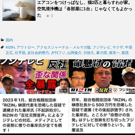
エアコンをつけっぱなし、猫2匹と暮らすわが家。
空気清浄機は「各部屋に1台」じゃなくてもよかっ
た
★ 0
カ
国内
テ
タ
RIZIN
,
アウトロー
,
アクセスジャーナル・メルマガ版
,
フジテレビ
,
ヤクザ
,
中居
ゴ
グ
正広
,
仕手筋
,
反社会的勢力
,
夕刊フジ
,
山岡俊介
,
日枝久
,
暴力団
,
港浩一
,
疑惑
リ
ー