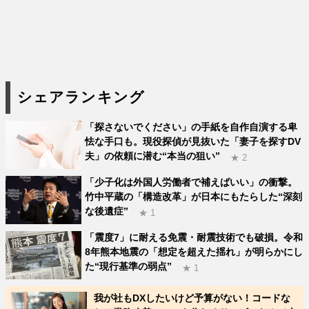
シェアランキング
「探さないでください」の手紙を自作自演する卑
怯な手口も。現役探偵が見抜いた「妻子を探すDV
夫」の依頼に潜む“本当の狙い”
★ 2
「少子化は外国人労働者で補えばいい」の衝撃。
竹中平蔵の「構造改革」が日本にもたらした“深刻
な後遺症”
★ 1
「震度7」に耐える免震・耐震技術でも破損。令和
8年熊本地震の「想定を超えた揺れ」が明らかにし
た“現行基準の弱点”
★ 1
我が社もDXしたいけど予算がない！コードな