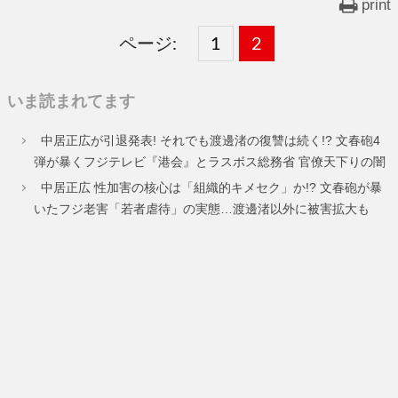
print
ページ:
固
1
固
2
,
定
定
いま読まれてます
ペ
ペ
中居正広が引退発表! それでも渡邊渚の復讐は続く!? 文春砲4
ー
ー
弾が暴くフジテレビ『港会』とラスボス総務省 官僚天下りの闇
ジ
ジ
中居正広 性加害の核心は「組織的キメセク」か!? 文春砲が暴
いたフジ老害「若者虐待」の実態…渡邊渚以外に被害拡大も