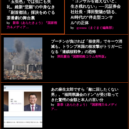
「コンサルを超えないと、
「玉虫色」では虫にも失
生き残れない」──元証券会
礼。維新“悲願”の中身なき
社社長・澤田聖陽が語る、
「副首都法」採決をめぐる
AI時代の"伴走型コンサ
茶番劇の舞台裏
ル"の正体
by
新恭（あらたきょう）『国家権
力＆メディア…
by
gyouza（まぐまぐ編集部）
プーチンが負ければ「核使用」でキーウ消
滅も。トランプ米国の核攻撃がトリガーに
なる「連鎖核戦争」の恐怖
by
津田慶治『国際戦略コラム有料版』
あの麻生太郎ですら「敵に回したくない
男」。“福岡県議会のドン”が受け取って
きた驚愕の金額と本人の言い分
by
新恭（あらたきょう）『国家権力＆メディ
ア…