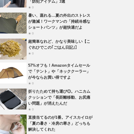
「防犯アイテム」3選
★ 0
暑い、蒸れる…夏の外出のストレス
が激減！ワークマンの「持続冷感な
ショートパンツ」が超快適だよ
★ 0
超簡単なれど、かなり美味しい【こ
ぐれひでこの｢ごはん日記｣】
★ 0
57%オフも！Amazonタイムセール
で「テント」や「ネッククーラー」
が今ならお買い得ですよ
★ 0
折りたためて持ち運び◎。ハニカム
クッションで「長距離移動、お尻痛
い問題」が消えたんだ
★ 0
直接当てるのが1番。アイスカイロが
「夏の暑さ・冷房の寒さ」どっちも
解決してくれた