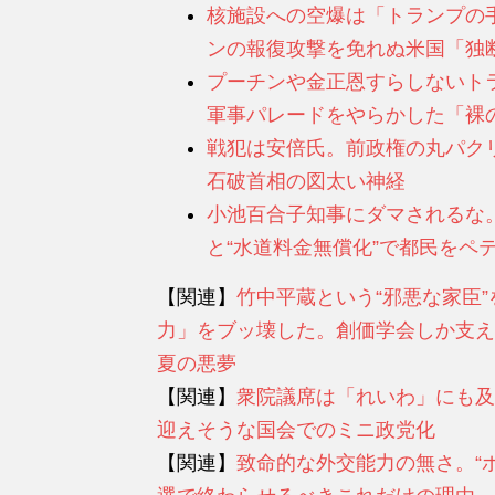
核施設への空爆は「トランプの
ンの報復攻撃を免れぬ米国「独
プーチンや金正恩すらしないトラ
軍事パレードをやらかした「裸
戦犯は安倍氏。前政権の丸パク
石破首相の図太い神経
小池百合子知事にダマされるな
と“水道料金無償化”で都民をペ
【関連】
竹中平蔵という“邪悪な家臣
力」をブッ壊した。創価学会しか支え
夏の悪夢
【関連】
衆院議席は「れいわ」にも及
迎えそうな国会でのミニ政党化
【関連】
致命的な外交能力の無さ。“