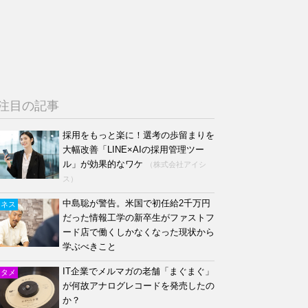
注目の記事
採用をもっと楽に！選考の歩留まりを
大幅改善「LINE×AIの採用管理ツー
ル」が効果的なワケ
（株式会社アイシ
ス）
中島聡が警告。米国で初任給2千万円
ジネス
だった情報工学の新卒生がファストフ
ード店で働くしかなくなった現状から
学ぶべきこと
IT企業でメルマガの老舗「まぐまぐ」
ンタメ
が何故アナログレコードを発売したの
か？