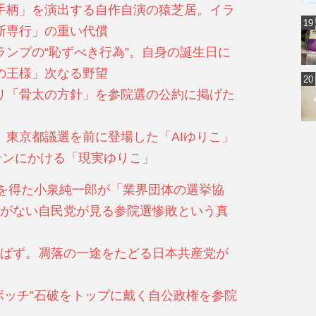
手柄」を演出する自作自演の猿芝居。イラ
断専行」の重い代償
ンプの“恥ずべき行為”。自身の誕生日に
の王様」次なる野望
リ「骨太の方針」を参院選の公約に掲げた
。東京都議選を前に登場した「AIゆりこ」
テンにかける「現実ゆりこ」
”を得た小泉純一郎が「業界団体の選挙協
がない自民党が見る参院選惨敗という真
ばず。凋落の一途をたどる日本共産党が
ボッチ”石破をトップに戴く自公政権を参院