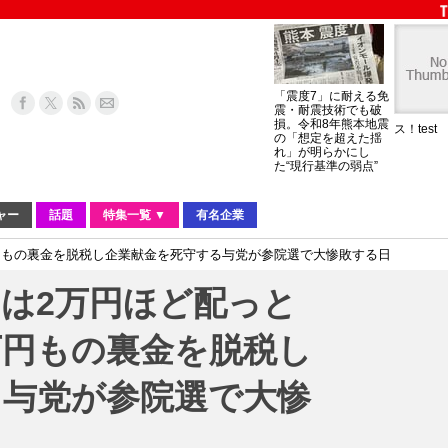
「震度7」に耐える免
震・耐震技術でも破
損。令和8年熊本地震
ス！test
の「想定を超えた揺
れ」が明らかにし
た“現行基準の弱点”
ャー
話題
特集一覧 ▼
有名企業
円もの裏金を脱税し企業献金を死守する与党が参院選で大惨敗する日
は2万円ほど配っと
万円もの裏金を脱税し
る与党が参院選で大惨