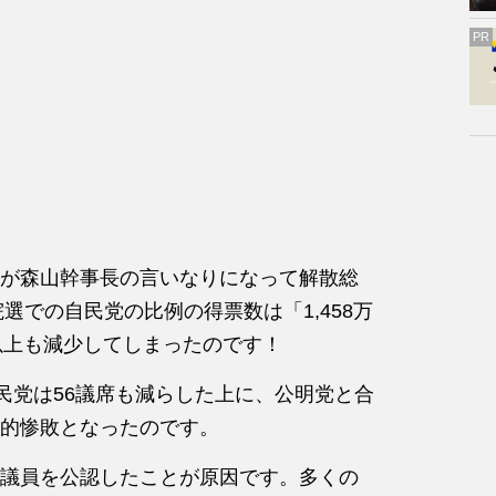
PR
が森山幹事長の言いなりになって解散総
選での自民党の比例の得票数は「1,458万
票以上も減少してしまったのです！
民党は56議席も減らした上に、公明党と合
的惨敗となったのです。
議員を公認したことが原因です。多くの