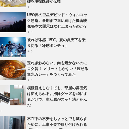
礎を現役医師が伝授
★ 0
UFO界の巨星デビッド・ウィルコッ
ク急逝。最期まで追い続けた機密映
像46本の開示はなぜ止まったのか？
★ 0
被れば体感−15℃。夏の炎天下を乗
り切る「冷感ポンチョ」
★ 0
玉ねぎ炒めない、肉も焼かないのに
コク旨！ メリットしかない「痩せる
無水カレー」をつくってみた
★ 0
模様替えしなくても、部屋の雰囲気
は変えられる。掃除グッズを±0にす
るだけで、生活感がスッと消えたん
だ
 0
不在中の不安をちょっとでも減らす
ために。工事不要で取り付けられる