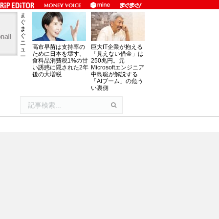
ま
ぐ
ま
ぐ
ニ
高市早苗は支持率の
巨大IT企業が抱える
ュ
ために日本を壊す。
「見えない借金」は
ー
食料品消費税1%の甘
250兆円。元
い誘惑に隠された2年
Microsoftエンジニア
後の大増税
中島聡が解説する
「AIブーム」の危う
い裏側