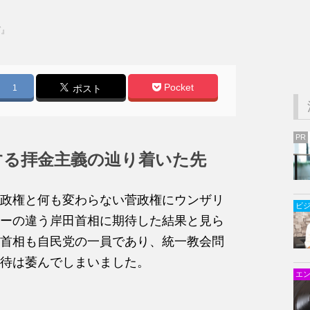
ガ』
Pocket
1
ポスト
PR
する拝金主義の辿り着いた先
政権と何も変わらない菅政権にウンザリ
ビ
ーの違う岸田首相に期待した結果と見ら
首相も自民党の一員であり、統一教会問
待は萎んでしまいました。
エ