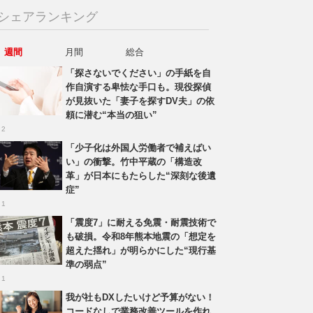
シェアランキング
週間
月間
総合
「探さないでください」の手紙を自
作自演する卑怯な手口も。現役探偵
が見抜いた「妻子を探すDV夫」の依
頼に潜む“本当の狙い”
 2
「少子化は外国人労働者で補えばい
い」の衝撃。竹中平蔵の「構造改
革」が日本にもたらした“深刻な後遺
症”
 1
「震度7」に耐える免震・耐震技術で
も破損。令和8年熊本地震の「想定を
超えた揺れ」が明らかにした“現行基
準の弱点”
 1
我が社もDXしたいけど予算がない！
コードなしで業務改善ツールを作れ