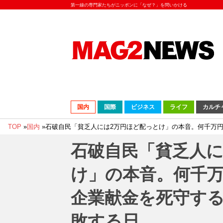
第一線の専門家たちがニッポンに「なぜ？」を問いかける
国内
国際
ビジネス
ライフ
カルチ
TOP
»
国内
»
石破自民「貧乏人には2万円ほど配っとけ」の本音。何千万
石破自民「貧乏人に
け」の本音。何千
企業献金を死守す
敗する日