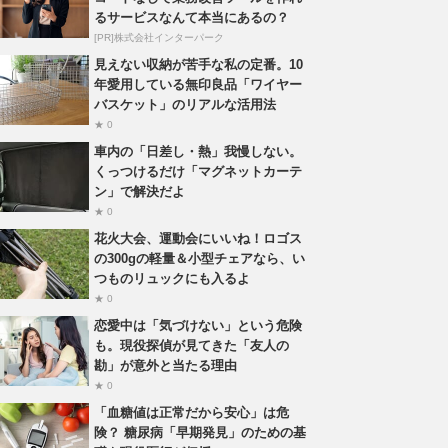
るサービスなんて本当にあるの？
[PR]株式会社インターパーク
見えない収納が苦手な私の定番。10
年愛用している無印良品「ワイヤー
バスケット」のリアルな活用法
★ 0
車内の「日差し・熱」我慢しない。
くっつけるだけ「マグネットカーテ
ン」で解決だよ
★ 0
花火大会、運動会にいいね！ロゴス
の300gの軽量＆小型チェアなら、い
つものリュックにも入るよ
★ 0
恋愛中は「気づけない」という危険
も。現役探偵が見てきた「友人の
勘」が意外と当たる理由
★ 0
「血糖値は正常だから安心」は危
険？ 糖尿病「早期発見」のための基