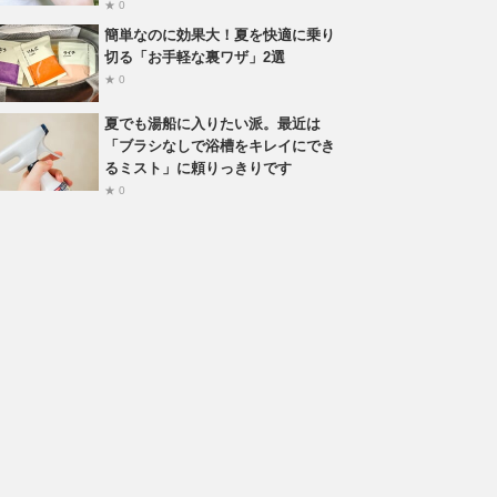
★ 0
簡単なのに効果大！夏を快適に乗り
切る「お手軽な裏ワザ」2選
★ 0
夏でも湯船に入りたい派。最近は
「ブラシなしで浴槽をキレイにでき
るミスト」に頼りっきりです
★ 0