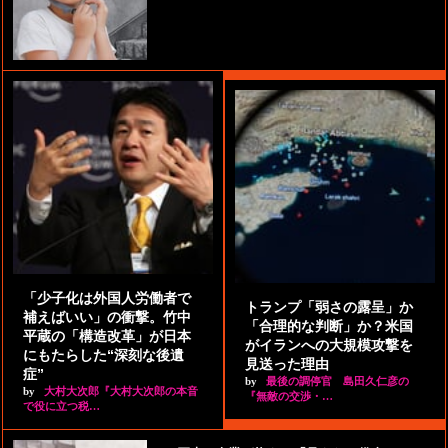
「少子化は外国人労働者で
トランプ「弱さの露呈」か
補えばいい」の衝撃。竹中
「合理的な判断」か？米国
平蔵の「構造改革」が日本
がイランへの大規模攻撃を
にもたらした“深刻な後遺
見送った理由
症”
by
最後の調停官 島田久仁彦の
by
大村大次郎『大村大次郎の本音
『無敵の交渉・…
で役に立つ税…