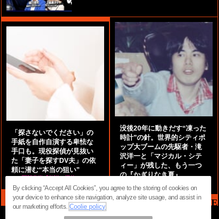
没後20年に動きだす“凍った
「探さないでください」の
時計”の針。世界的シティポ
手紙を自作自演する卑怯な
ップ大ブームの先駆者・滝
手口も。現役探偵が見抜い
沢洋一と「マジカル・シテ
た「妻子を探すDV夫」の依
ィー」が残した、もう一つ
頼に潜む“本当の狙い”
の『かぎりなき夏』
by
阿部泰尚『伝説の探偵』
by
都鳥 流星
By clicking “Accept All Cookies”, you agree to the storing of cookies on
your device to enhance site navigation, analyze site usage, and assist in
MAG2 NEWS HEADLINE
our marketing efforts.
Coolie policy