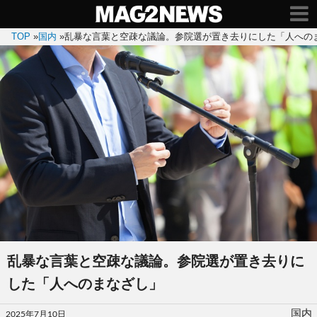
TOP
»
国内
»
乱暴な言葉と空疎な議論。参院選が置き去りにした「人への
乱暴な言葉と空疎な議論。参院選が置き去りに
した「人へのまなざし」
投
国内
2025年7月10日