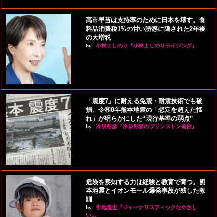
高市早苗は支持率のために日本を壊す。食
料品消費税1%の甘い誘惑に隠された2年後
の大増税
by
小林よしのり『小林よしのりライジング』
「震度7」に耐える免震・耐震技術でも破
損。令和8年熊本地震の「想定を超えた揺
れ」が明らかにした“現行基準の弱点”
by
冷泉彰彦『冷泉彰彦のプリンストン通信』
危険を察知する力は経験と教育で育つ。熊
本地震とイオンモール爆発事故が残した教
訓
by
引地達也『ジャーナリスティックなやさし
い…