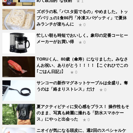
めて政治的”な役割
★ 1
ズボラの私「パスタ茹でるの」やめました。トッ
プバリュの1食86円「冷凍スパゲッティ」で夏休
みランチが楽ちんに
★ 0
忙しい朝も時短でおいしく。象印の定番コーヒー
メーカーがお買い得
★ 0
TORUくん、80歳（傘寿）になりました。みなさ
んお祝い、ありがとう！！！！【こぐれひでこの
｢ごはん日記｣】
★ 0
サンコーの新作マグネットケーブルは全盛り。奪
うのは「絡まりストレス」だけ
★ 0
夏アクティビティに安心感をプラス！ 操作性もそ
のまま、写真も綺麗に撮れる「防水スマホケー
ス」にやっと出会った
★ 0
ニオイが気になる頭皮に、週2回のスペシャルケ