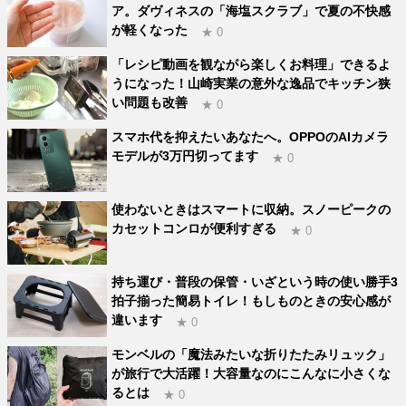
ア。ダヴィネスの「海塩スクラブ」で夏の不快感
が軽くなった
★ 0
「レシピ動画を観ながら楽しくお料理」できるよ
うになった！山崎実業の意外な逸品でキッチン狭
い問題も改善
★ 0
スマホ代を抑えたいあなたへ。OPPOのAIカメラ
モデルが3万円切ってます
★ 0
使わないときはスマートに収納。スノーピークの
カセットコンロが便利すぎる
★ 0
持ち運び・普段の保管・いざという時の使い勝手3
拍子揃った簡易トイレ！もしものときの安心感が
違います
★ 0
モンベルの「魔法みたいな折りたたみリュック」
が旅行で大活躍！大容量なのにこんなに小さくな
るとは
★ 0