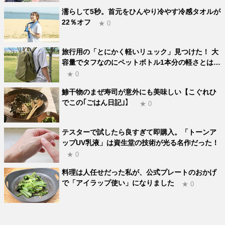
濡らして5秒。首元をひんやり冷やす冷感タオルが
22％オフ
★ 0
旅行用の「とにかく軽いリュック」見つけた！ 大
容量でタフなのにペットボトル1本分の軽さとは…
★ 0
鯵干物のまぜ寿司が意外にも美味しい【こぐれひ
でこの｢ごはん日記｣】
★ 0
テスターで試したら良すぎて即購入。「トーンア
ップUV乳液」は資生堂の技術が光る名作だった！
★ 0
料理は人任せだった私が、公式プレートのおかげ
で「アイラップ使い」になりました
★ 0