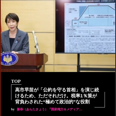
TOP
高市早苗が「公約を守る首相」を演じ続
けるため、ただそれだけ。税率1％策が
背負わされた“極めて政治的”な役割
by
新恭（あらたきょう）『国家権力＆メディア…