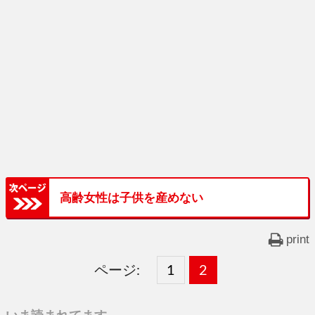
高齢女性は子供を産めない
print
ページ:
固
1
固
2
,
定
定