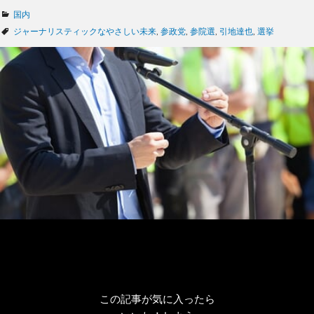
カ
国内
テ
タ
ジャーナリスティックなやさしい未来
,
参政党
,
参院選
,
引地達也
,
選挙
ゴ
グ
リ
ー
この記事が気に入ったら