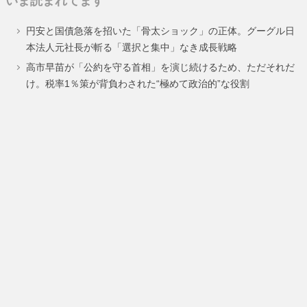
いま読まれてます
ペ
ペ
円安と国債急落を招いた「骨太ショック」の正体。グーグル日
ー
ー
本法人元社長が斬る「選択と集中」なき成長戦略
ジ
ジ
高市早苗が「公約を守る首相」を演じ続けるため、ただそれだ
け。税率1％策が背負わされた“極めて政治的”な役割