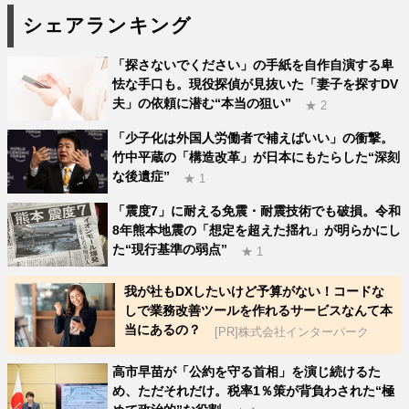
シェアランキング
「探さないでください」の手紙を自作自演する卑
怯な手口も。現役探偵が見抜いた「妻子を探すDV
夫」の依頼に潜む“本当の狙い”
★ 2
「少子化は外国人労働者で補えばいい」の衝撃。
竹中平蔵の「構造改革」が日本にもたらした“深刻
な後遺症”
★ 1
「震度7」に耐える免震・耐震技術でも破損。令和
8年熊本地震の「想定を超えた揺れ」が明らかにし
た“現行基準の弱点”
★ 1
我が社もDXしたいけど予算がない！コードな
しで業務改善ツールを作れるサービスなんて本
当にあるの？
[PR]株式会社インターパーク
高市早苗が「公約を守る首相」を演じ続けるた
め、ただそれだけ。税率1％策が背負わされた“極