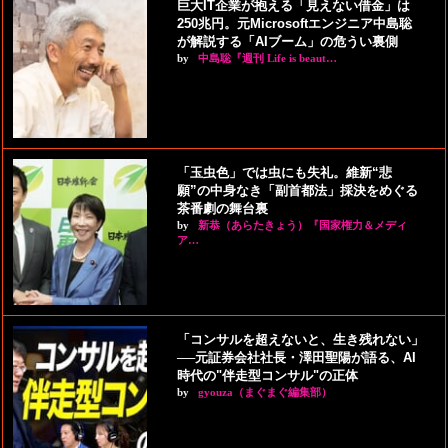
巨大IT企業が抱える「見えない借金」は
250兆円。元Microsoftエンジニア中島聡
が解説する「AIブーム」の危うい裏側
by
中島聡『週刊 Life is beaut…
「玉虫色」では虫にも失礼。維新“悲
願”の中身なき「副首都法」採決をめぐる
茶番劇の舞台裏
by
新恭（あらたきょう）『国家権力＆メディ
ア…
「コンサルを超えないと、生き残れない」
──元証券会社社長・澤田聖陽が語る、AI
時代の"伴走型コンサル"の正体
by
gyouza（まぐまぐ編集部）