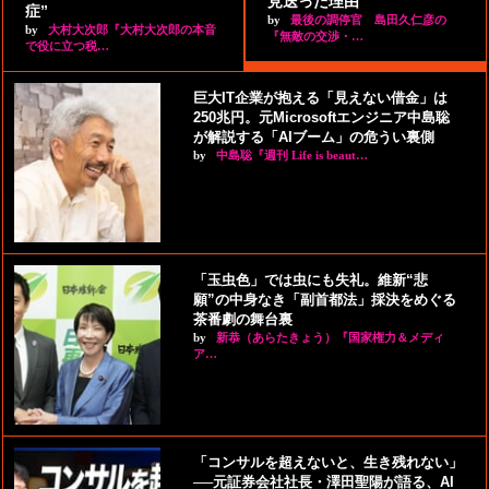
見送った理由
症”
by
最後の調停官 島田久仁彦の
by
大村大次郎『大村大次郎の本音
『無敵の交渉・…
で役に立つ税…
巨大IT企業が抱える「見えない借金」は
250兆円。元Microsoftエンジニア中島聡
が解説する「AIブーム」の危うい裏側
by
中島聡『週刊 Life is beaut…
「玉虫色」では虫にも失礼。維新“悲
願”の中身なき「副首都法」採決をめぐる
茶番劇の舞台裏
by
新恭（あらたきょう）『国家権力＆メディ
ア…
「コンサルを超えないと、生き残れない」
──元証券会社社長・澤田聖陽が語る、AI