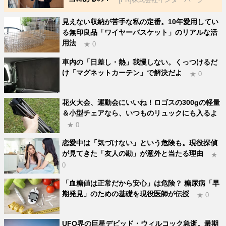
見えない収納が苦手な私の定番。10年愛用してい
る無印良品「ワイヤーバスケット」のリアルな活
用法
★ 0
車内の「日差し・熱」我慢しない。くっつけるだ
け「マグネットカーテン」で解決だよ
★ 0
花火大会、運動会にいいね！ロゴスの300gの軽量
＆小型チェアなら、いつものリュックにも入るよ
★ 0
恋愛中は「気づけない」という危険も。現役探偵
が見てきた「友人の勘」が意外と当たる理由
★
0
「血糖値は正常だから安心」は危険？ 糖尿病「早
期発見」のための基礎を現役医師が伝授
★ 0
UFO界の巨星デビッド・ウィルコック急逝。最期