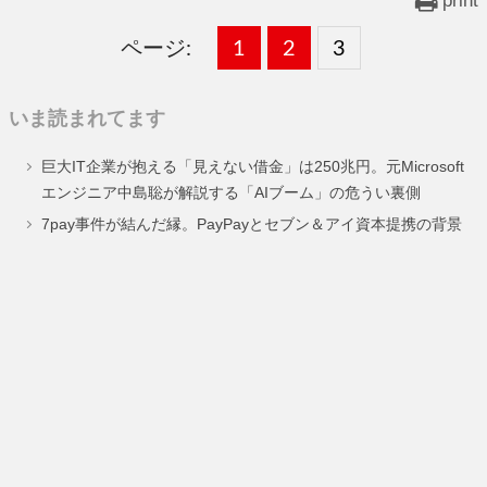
print
ページ:
固
1
固
2
,
固
3
,
定
定
定
いま読まれてます
ペ
ペ
ペ
巨大IT企業が抱える「見えない借金」は250兆円。元Microsoft
ー
ー
ー
エンジニア中島聡が解説する「AIブーム」の危うい裏側
ジ
ジ
ジ
7pay事件が結んだ縁。PayPayとセブン＆アイ資本提携の背景