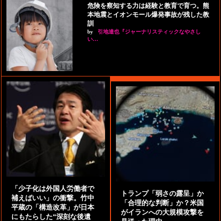
危険を察知する力は経験と教育で育つ。熊
本地震とイオンモール爆発事故が残した教
訓
by
引地達也『ジャーナリスティックなやさし
い…
「少子化は外国人労働者で
トランプ「弱さの露呈」か
補えばいい」の衝撃。竹中
「合理的な判断」か？米国
平蔵の「構造改革」が日本
がイランへの大規模攻撃を
にもたらした“深刻な後遺