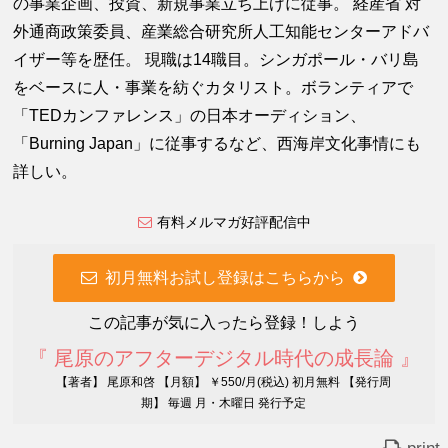
の事業企画、投資、新規事業立ち上げに従事。 経産省 対
外通商政策委員、産業総合研究所人工知能センターアドバ
イザー等を歴任。 現職は14職目。シンガポール・バリ島
をベースに人・事業を紡ぐカタリスト。ボランティアで
「TEDカンファレンス」の日本オーディション、
「Burning Japan」に従事するなど、西海岸文化事情にも
詳しい。
有料メルマガ好評配信中
初月無料お試し登録はこちらから
この記事が気に入ったら登録！しよう
『 尾原のアフターデジタル時代の成長論 』
【著者】 尾原和啓 【月額】 ￥550/月(税込) 初月無料 【発行周
期】 毎週 月・木曜日 発行予定