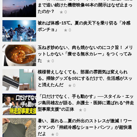
まで追い続けた機密映像46本の開示はなぜ止まっ
たのか？
★ 0
被れば体感−15℃。夏の炎天下を乗り切る「冷感
ポンチョ」
★ 0
玉ねぎ炒めない、肉も焼かないのにコク旨！ メリ
ットしかない「痩せる無水カレー」をつくってみ
た
★ 0
模様替えしなくても、部屋の雰囲気は変えられ
る。掃除グッズを±0にするだけで、生活感がスッ
と消えたんだ
★ 0
「口だけでなく、手も動かす」──スタイル・エッ
ジ島田雄左が語る、弁護士・医師に選ばれる"伴走
型事業支援"の正体
★ 0
暑い、蒸れる…夏の外出のストレスが激減！ワー
クマンの「持続冷感なショートパンツ」が超快適
だよ
★ 0