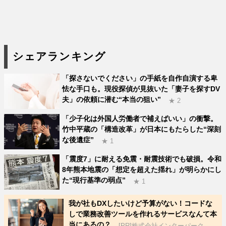
シェアランキング
「探さないでください」の手紙を自作自演する卑
怯な手口も。現役探偵が見抜いた「妻子を探すDV
夫」の依頼に潜む“本当の狙い”
★ 2
「少子化は外国人労働者で補えばいい」の衝撃。
竹中平蔵の「構造改革」が日本にもたらした“深刻
な後遺症”
★ 1
「震度7」に耐える免震・耐震技術でも破損。令和
8年熊本地震の「想定を超えた揺れ」が明らかにし
た“現行基準の弱点”
★ 1
我が社もDXしたいけど予算がない！コードな
しで業務改善ツールを作れるサービスなんて本
当にあるの？
[PR]株式会社インターパーク