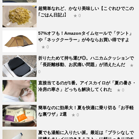
超簡単なれど、かなり美味しい【こぐれひでこの
｢ごはん日記｣】
★ 0
57%オフも！Amazonタイムセールで「テント」
や「ネッククーラー」が今ならお買い得ですよ
★ 0
折りたためて持ち運び◎。ハニカムクッションで
「長距離移動、お尻痛い問題」が消えたんだ
★
0
直接当てるのが1番。アイスカイロが「夏の暑さ・
冷房の寒さ」どっちも解決してくれた
★ 0
簡単なのに効果大！夏を快適に乗り切る「お手軽
な裏ワザ」2選
★ 0
夏でも湯船に入りたい派。最近は「ブラシなしで