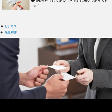
浴槽をキレイにできるミスト」に頼りっきりです
★ 0
カ
ビジネス
テ
タ
尾原和啓
ゴ
グ
リ
ー