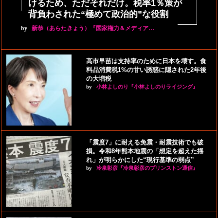
けるため、ただそれだけ。税率1％策が
背負わされた“極めて政治的”な役割
by
新恭（あらたきょう）『国家権力＆メディア…
高市早苗は支持率のために日本を壊す。食
料品消費税1%の甘い誘惑に隠された2年後
の大増税
by
小林よしのり『小林よしのりライジング』
「震度7」に耐える免震・耐震技術でも破
損。令和8年熊本地震の「想定を超えた揺
れ」が明らかにした“現行基準の弱点”
by
冷泉彰彦『冷泉彰彦のプリンストン通信』