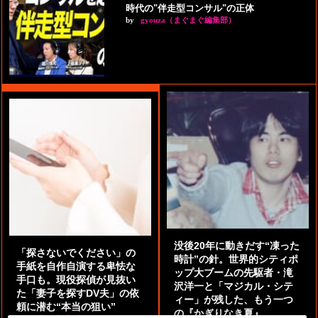
時代の"伴走型コンサル"の正体
by
gyouza（まぐまぐ編集部）
没後20年に動きだす“凍った
「探さないでください」の
時計”の針。世界的シティポ
手紙を自作自演する卑怯な
ップ大ブームの先駆者・滝
手口も。現役探偵が見抜い
沢洋一と「マジカル・シテ
た「妻子を探すDV夫」の依
ィー」が残した、もう一つ
頼に潜む“本当の狙い”
の『かぎりなき夏』