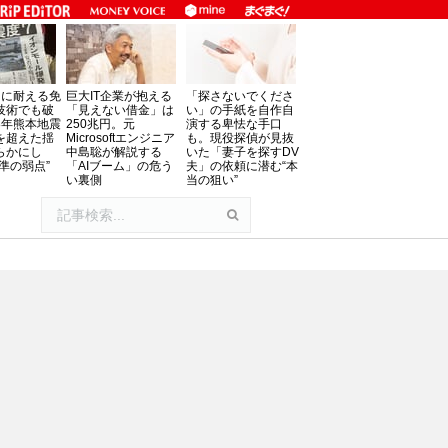
」に耐える免
巨大IT企業が抱える
「探さないでくださ
技術でも破
「見えない借金」は
い」の手紙を自作自
8年熊本地震
250兆円。元
演する卑怯な手口
を超えた揺
Microsoftエンジニア
も。現役探偵が見抜
らかにし
中島聡が解説する
いた「妻子を探すDV
準の弱点”
「AIブーム」の危う
夫」の依頼に潜む“本
い裏側
当の狙い”