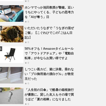
★ 0
ホンマでっか池田教授が警鐘。近い
うちにやってくる、子どもの思考力
を「AIが奪う」日
★ 0
いただいたうなぎで「うなぎの混ぜ
ご飯」【こぐれひでこの｢ごはん日
記｣】
★ 0
50%オフも！Amazonタイムセール
で「アウトドアチェア」や「電動自
転車」が今ならお買い得ですよ
★ 0
しつこい黒カビ、遂に決着。垂れな
い「プロ御用達の漂白ゲル」が救世
主だった
★ 0
「人生初の日傘」で酷暑の箱根旅行
が優雅に。貸した友人もその場で買
うほど「夏の相棒」になりました
★ 0