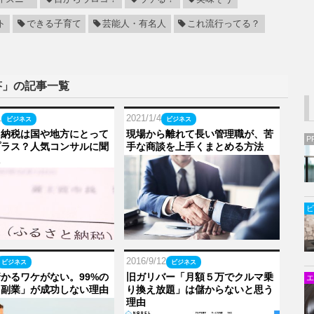
ト
できる子育て
芸能人・有名人
これ流行ってる？
答」の記事一覧
1
2021/1/4
ビジネス
ビジネス
と納税は国や地方にとって
現場から離れて長い管理職が、苦
P
プラス？人気コンサルに聞
手な商談を上手くまとめる方法
た
ビ
2016/9/12
ビジネス
ビジネス
かるワケがない。99%の
旧ガリバー「月額５万でクルマ乗
エ
ト副業」が成功しない理由
り換え放題」は儲からないと思う
理由