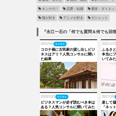
オンナの！
恋愛・結婚
裏技・ダイエッ
猫が好き
アニメが好き
ガジェット
『永江一石の「何でも質問＆何でも回
2021/5/6
2021/1/2
ビジネス
コロナ禍に古民家の貸し出しビジ
ふるさ
ネスはアリ？人気コンサルに聞い
本当に
た結果
いてみ
2020/10/1
2017/1/6
ビジネス
ビジネスマンが必ず読むべき本は
楽して儲
ある？人気コンサルに聞いてみた
「ネッ