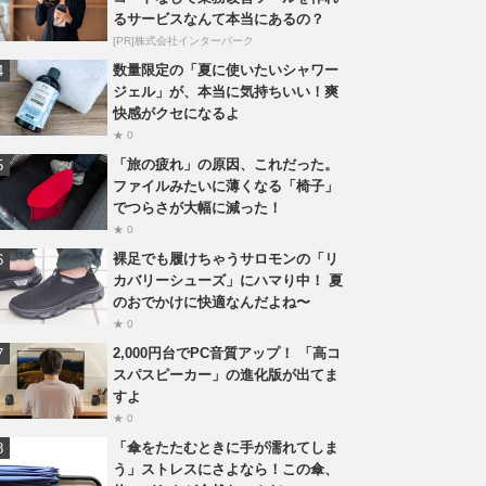
るサービスなんて本当にあるの？
[PR]株式会社インターパーク
数量限定の「夏に使いたいシャワー
ジェル」が、本当に気持ちいい！爽
快感がクセになるよ
★ 0
「旅の疲れ」の原因、これだった。
ファイルみたいに薄くなる「椅子」
でつらさが大幅に減った！
★ 0
裸足でも履けちゃうサロモンの「リ
カバリーシューズ」にハマり中！ 夏
のおでかけに快適なんだよね〜
★ 0
2,000円台でPC音質アップ！ 「高コ
スパスピーカー」の進化版が出てま
すよ
★ 0
「傘をたたむときに手が濡れてしま
う」ストレスにさよなら！この傘、