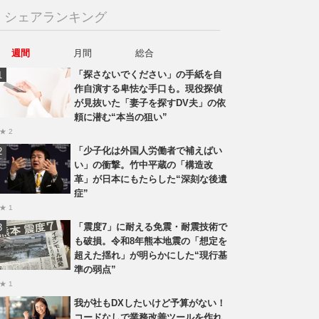
シェアランキング
週間
月間
総合
「探さないでください」の手紙を自
作自演する卑怯な手口も。現役探偵
が見抜いた「妻子を探すDV夫」の依
頼に潜む“本当の狙い”
★ 2
「少子化は外国人労働者で補えばい
い」の衝撃。竹中平蔵の「構造改
革」が日本にもたらした“深刻な後遺
症”
★ 1
「震度7」に耐える免震・耐震技術で
も破損。令和8年熊本地震の「想定を
超えた揺れ」が明らかにした“現行基
準の弱点”
★ 1
我が社もDXしたいけど予算がない！
コードなしで業務改善ツールを作れ