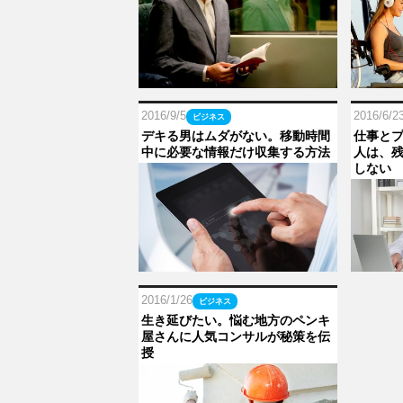
2016/9/5
2016/6/2
ビジネス
デキる男はムダがない。移動時間
仕事と
中に必要な情報だけ収集する方法
人は、
しない
2016/1/26
ビジネス
生き延びたい。悩む地方のペンキ
屋さんに人気コンサルが秘策を伝
授