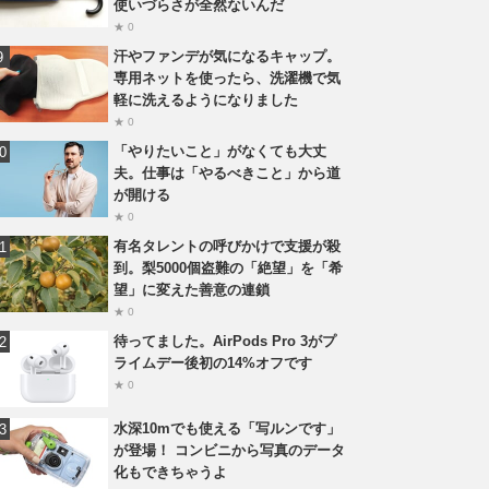
使いづらさが全然ないんだ
★ 0
汗やファンデが気になるキャップ。
専用ネットを使ったら、洗濯機で気
軽に洗えるようになりました
★ 0
「やりたいこと」がなくても大丈
夫。仕事は「やるべきこと」から道
が開ける
★ 0
有名タレントの呼びかけで支援が殺
到。梨5000個盗難の「絶望」を「希
望」に変えた善意の連鎖
★ 0
待ってました。AirPods Pro 3がプ
ライムデー後初の14%オフです
★ 0
水深10mでも使える「写ルンです」
が登場！ コンビニから写真のデータ
化もできちゃうよ