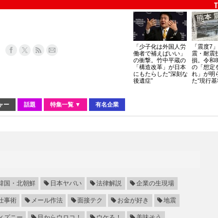
「少子化は外国人労
「震度7
働者で補えばいい」
震・耐震
の衝撃。竹中平蔵の
損。令和
「構造改革」が日本
の「想定
にもたらした“深刻な
れ」が明
後遺症”
た“現行基
ャー
話題
特集一覧 ▼
有名企業
韓国・北朝鮮
日本ヤバい
法律解説
企業の生現場
仕事術
メール作法
面接テク
お金が好き
地震
ィズニー
目からウロコ！
ウケる！
美味そう