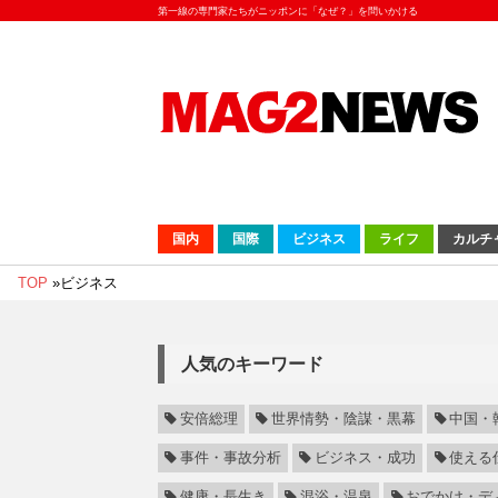
第一線の専門家たちがニッポンに「なぜ？」を問いかける
国内
国際
ビジネス
ライフ
カルチ
TOP
»
ビジネス
人気のキーワード
安倍総理
世界情勢・陰謀・黒幕
中国・
事件・事故分析
ビジネス・成功
使える
健康・長生き
混浴・温泉
おでかけ・デ