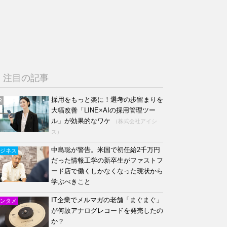
注目の記事
採用をもっと楽に！選考の歩留まりを
R
大幅改善「LINE×AIの採用管理ツー
ル」が効果的なワケ
（株式会社アイシ
ス）
中島聡が警告。米国で初任給2千万円
ジネス
だった情報工学の新卒生がファストフ
ード店で働くしかなくなった現状から
学ぶべきこと
IT企業でメルマガの老舗「まぐまぐ」
ンタメ
が何故アナログレコードを発売したの
か？