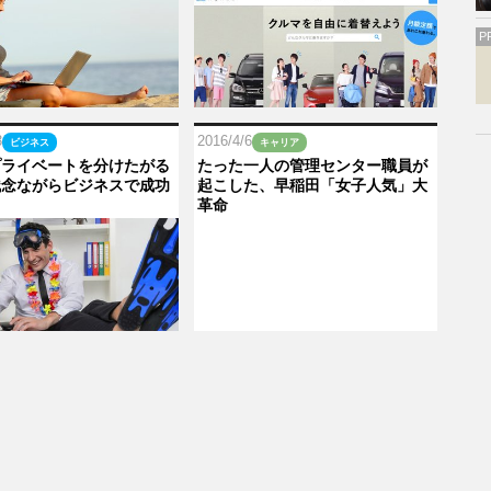
P
3
2016/4/6
ビジネス
キャリア
プライベートを分けたがる
たった一人の管理センター職員が
残念ながらビジネスで成功
起こした、早稲田「女子人気」大
革命