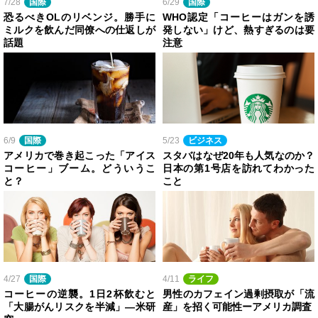
7/28
国際
6/29
国際
恐るべきOLのリベンジ。勝手に
WHO認定「コーヒーはガンを誘
ミルクを飲んだ同僚への仕返しが
発しない」けど、熱すぎるのは要
話題
注意
6/9
国際
5/23
ビジネス
アメリカで巻き起こった「アイス
スタバはなぜ20年も人気なのか？
コーヒー」ブーム。どういうこ
日本の第1号店を訪れてわかった
と？
こと
4/27
国際
4/11
ライフ
コーヒーの逆襲。1日2杯飲むと
男性のカフェイン過剰摂取が「流
「大腸がんリスクを半減」―米研
産」を招く可能性ーアメリカ調査