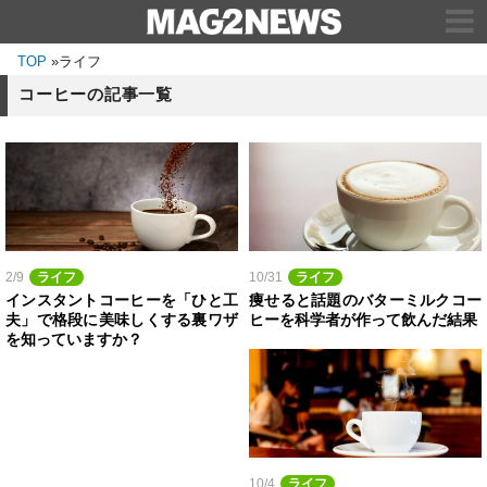
TOP
»
ライフ
コーヒーの記事一覧
2/9
ライフ
10/31
ライフ
インスタントコーヒーを「ひと工
痩せると話題のバターミルクコー
夫」で格段に美味しくする裏ワザ
ヒーを科学者が作って飲んだ結果
を知っていますか？
10/4
ライフ