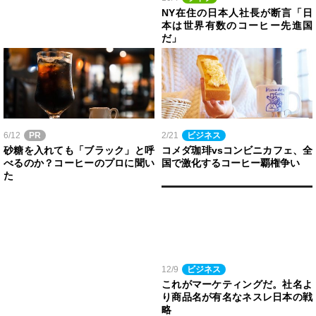
NY在住の日本人社長が断言「日
本は世界有数のコーヒー先進国
だ」
6/12
PR
2/21
ビジネス
砂糖を入れても「ブラック」と呼
コメダ珈琲vsコンビニカフェ、全
べるのか？コーヒーのプロに聞い
国で激化するコーヒー覇権争い
た
12/9
ビジネス
これがマーケティングだ。社名よ
り商品名が有名なネスレ日本の戦
略