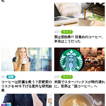
究
3/14
ライフ
実は逆効果!? 目覚めのコーヒー、
本当はこうだった
3/1
国際
2/25
ライフ
コーヒーは肝臓を救う？肝硬変の
米国でスターバックスが時代遅れ
リスクを40％下げる意外な研究結
に。世界は「脱コーヒー」へ
果