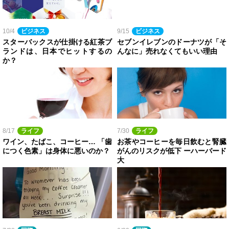
10/4
ビジネス
9/15
ビジネス
スターバックスが仕掛ける紅茶ブ
セブンイレブンのドーナツが「そ
ランドは、日本でヒットするの
んなに」売れなくてもいい理由
か？
8/17
ライフ
7/30
ライフ
ワイン、たばこ、コーヒー… 「歯
お茶やコーヒーを毎日飲むと腎臓
につく色素」は身体に悪いのか？
がんのリスクが低下 ーハーバード
大