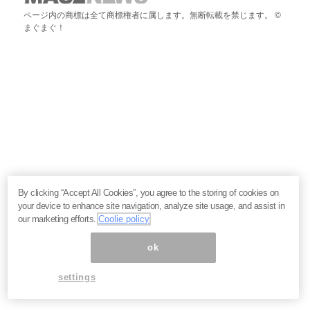
ページ内の商標は全て商標権者に属します。無断転載を禁じます。 ©
まぐまぐ！
By clicking “Accept All Cookies”, you agree to the storing of cookies on
your device to enhance site navigation, analyze site usage, and assist in
our marketing efforts.
Coolie policy
ok
settings