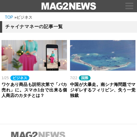
TOP
»
ビジネス
チャイナマネーの記事一覧
1/25
ビジネス
7/22
国際
ワケあり商品も説明次第で「バカ
中国が大暴走。南シナ海問題でマ
売れ」に。スマホ1台で出来る個
ジギレするフィリピン、失う一党
人商店のカタチとは？
独裁