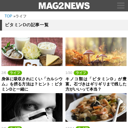
TOP
»
ライフ
ビタミンDの記事一覧
2/6
ライフ
1/30
ライフ
身体に吸収されにくい「カルシウ
キノコ類は「ビタミンD」が豊
ム」を摂る方法は？ヒント：ビタ
富。石づきはギリギリまで残した
ミンDと一緒に
方がいいって本当？