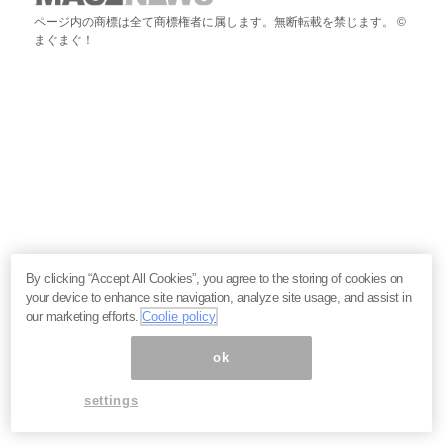
ページ内の商標は全て商標権者に属します。無断転載を禁じます。 ©
まぐまぐ！
By clicking “Accept All Cookies”, you agree to the storing of cookies on
your device to enhance site navigation, analyze site usage, and assist in
our marketing efforts.
Coolie policy
ok
settings