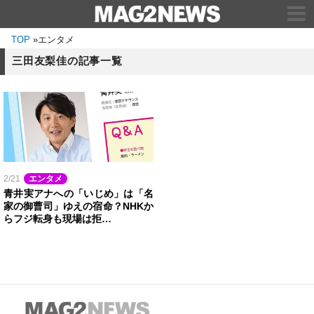
TOP
»
エンタメ
三田友梨佳の記事一覧
2/21
エンタメ
青井実アナへの「いじめ」は「名
家の御曹司」ゆえの宿命？NHKか
らフジ転身も現場は拒…