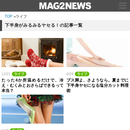
TOP
»
ライフ
下半身がみるみるヤセる！の記事一覧
12/21
ライフ
6/29
ライフ
たった4か所温めるだけで、冷
ブス脚よ、さようなら。夏までに
え・むくみとおさらばできるって
下半身ヤセになる塩分カット料理
本当？
術