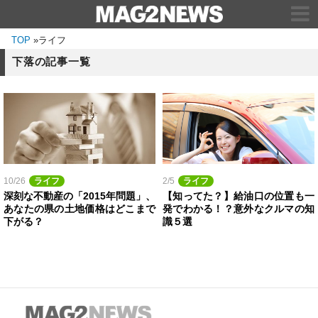
TOP
»
ライフ
下落の記事一覧
10/26
ライフ
2/5
ライフ
深刻な不動産の「2015年問題」、
【知ってた？】給油口の位置も一
あなたの県の土地価格はどこまで
発でわかる！？意外なクルマの知
下がる？
識５選