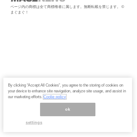
ページ内の商標は全て商標権者に属します。無断転載を禁じます。 ©
まぐまぐ！
By clicking “Accept All Cookies”, you agree to the storing of cookies on
your device to enhance site navigation, analyze site usage, and assist in
our marketing efforts.
Coolie policy
ok
settings