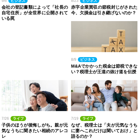
9/6
ビジネス
8/23
ビジネス
会社の登記書類によって「社長の
赤字企業買収の節税封じがされた
自宅住所」が全世界に公開されて
今、欠損金は引き継げないのか？
いる罠
8/9
ビジネス
M&Aでかかった税金は節税できな
い？税理士が王道の抜け道を伝授
7/26
ライフ
7/19
ライフ
子供のほうが後悔しがち。親が元
なぜ、税理士は「夫が元気なうち
気なうちに聞きたい相続のアレコ
に妻へこれだけは聞いておけ」と
レ
語るのか？