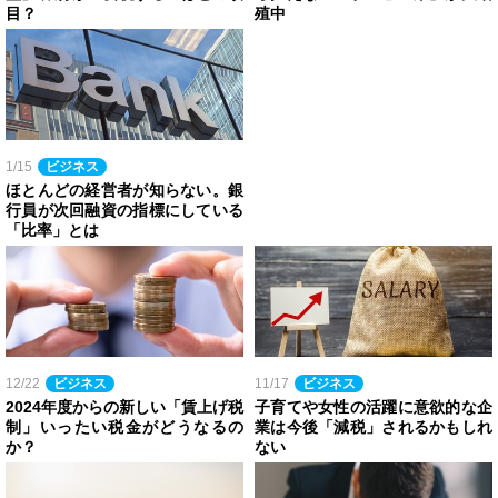
目？
殖中
1/15
ビジネス
ほとんどの経営者が知らない。銀
行員が次回融資の指標にしている
「比率」とは
12/22
ビジネス
11/17
ビジネス
2024年度からの新しい「賃上げ税
子育てや女性の活躍に意欲的な企
制」いったい税金がどうなるの
業は今後「減税」されるかもしれ
か？
ない