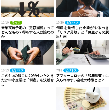
11/10
ライフ
10/20
ビジネス
来年実施予定の「定額減税」って
倒産を覚悟した企業がやるべき
どんなもの？得をする人は誰なの
「リスク分散」と「倒産からの脱
か
出計画」
10/13
ビジネス
7/18
ビジネス
この4つの項目に〇が付いたとき
アフターコロナの「税務調査」に
だけ中小企業は「倒産」を決断せ
入られやすい会社の特徴とは？
よ