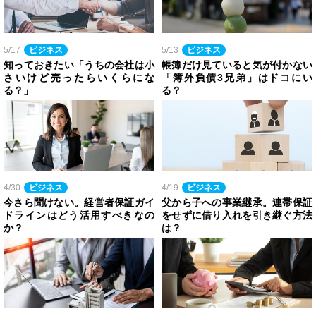
5/17
ビジネス
5/13
ビジネス
知っておきたい「うちの会社は小
帳簿だけ見ていると気が付かない
さいけど売ったらいくらにな
「簿外負債3兄弟」はドコにい
る？」
る？
4/30
ビジネス
4/19
ビジネス
今さら聞けない。経営者保証ガイ
父から子への事業継承。連帯保証
ドラインはどう活用すべきなの
をせずに借り入れを引き継ぐ方法
か？
は？