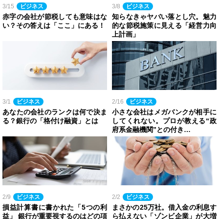
3/15
ビジネス
3/8
ビジネス
赤字の会社が節税しても意味はな
知らなきゃヤバい落とし穴。魅力
い？その答えは「ここ」にある！
的な節税施策に見える「経営力向
上計画」
3/1
ビジネス
2/16
ビジネス
あなたの会社のランクは何で決ま
小さな会社はメガバンクが相手に
る？銀行の「格付け融資」とは
してくれない。プロが教える“政
府系金融機関”との付き…
2/9
ビジネス
2/2
ビジネス
損益計算書に書かれた「5つの利
まさかの25万社。借入金の利息す
益」 銀行が重要視するのはどの項
ら払えない「ゾンビ企業」が大増