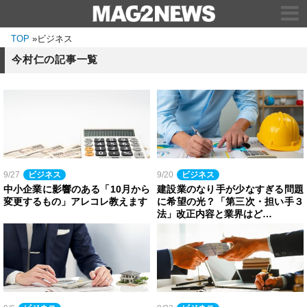
TOP
»
ビジネス
今村仁の記事一覧
9/27
ビジネス
9/20
ビジネス
中小企業に影響のある「10月から
建設業のなり手が少なすぎる問題
変更するもの」アレコレ教えます
に希望の光？「第三次・担い手３
法」改正内容と業界はど…