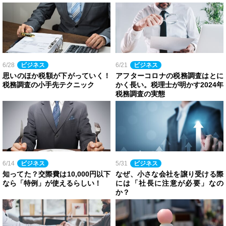
6/28
ビジネス
6/21
ビジネス
思いのほか税額が下がっていく！
アフターコロナの税務調査はとに
税務調査の小手先テクニック
かく長い。税理士が明かす2024年
税務調査の実態
6/14
ビジネス
5/31
ビジネス
知ってた？交際費は10,000円以下
なぜ、小さな会社を譲り受ける際
なら「特例」が使えるらしい！
には「社長に注意が必要」なの
か？