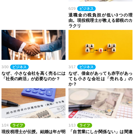
6/29
ビジネス
退職金の税負担が低い3つの理
由。現役税理士が教える節税のカ
ラクリ
3/30
ビジネス
3/17
ビジネス
なぜ、小さな会社を高く売るには
なぜ、借金があっても赤字があっ
「社長の終活」が必要なのか？
ても小さな会社は「売れる」の
か？
1/24
ライフ
1/13
ライフ
現役税理士が伝授。結婚は年が明
「自営業にしか関係ない」は間違