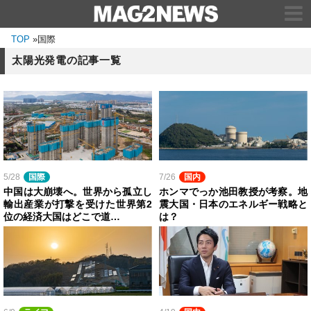
TOP
»
国際
太陽光発電の記事一覧
5/28
国際
7/26
国内
中国は大崩壊へ。世界から孤立し
ホンマでっか池田教授が考察。地
輸出産業が打撃を受けた世界第2
震大国・日本のエネルギー戦略と
位の経済大国はどこで道…
は？