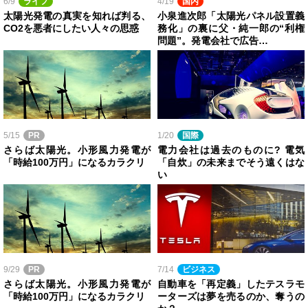
6/9
ライフ
4/19
国内
太陽光発電の真実を知れば判る、
小泉進次郎「太陽光パネル設置義
CO2を悪者にしたい人々の思惑
務化」の裏に父・純一郎の“利権
問題”。発電会社で広告…
5/15
PR
1/20
国際
さらば太陽光。小形風力発電が
電力会社は過去のものに? 電気
「時給100万円」になるカラクリ
「自炊」の未来までそう遠くはな
い
9/29
PR
7/14
ビジネス
さらば太陽光。小形風力発電が
自動車を「再定義」したテスラモ
「時給100万円」になるカラクリ
ーターズは夢を売るのか、奪うの