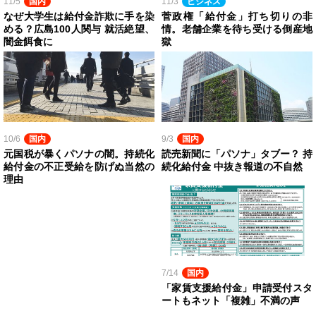
11/5
国内
11/3
ビジネス
なぜ大学生は給付金詐欺に手を染
菅政権「給付金」打ち切りの非
める？広島100人関与 就活絶望、
情。老舗企業を待ち受ける倒産地
闇金餌食に
獄
10/6
国内
9/3
国内
元国税が暴くパソナの闇。持続化
読売新聞に「パソナ」タブー？ 持
給付金の不正受給を防げぬ当然の
続化給付金 中抜き報道の不自然
理由
7/14
国内
「家賃支援給付金」申請受付スタ
ートもネット「複雑」不満の声