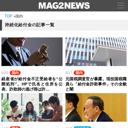
TOP
»
国内
持続化給付金の記事一覧
6/20
国内
6/17
国内
経産省が給付金不正受給者を“公
元国税調査官が暴露。現役国税職
開処刑”。HPで氏名と住所を公
員ら「給付金詐欺事件」その全貌
表、詐欺師の逃げ得は許…
と闇