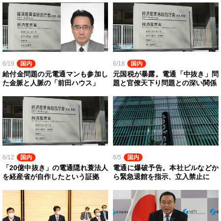
6/19
国内
6/18
国内
給付金問題の元電通マンも参加し
元国税が暴露。電通「中抜き」問
た金脈と人脈の「前田ハウス」
題と官僚天下り問題との深い関係
6/12
国内
6/5
国内
「20億中抜き」の電通隠れ蓑法人
電通に爆破予告。本社ビルなどか
を経産省が自作したという証拠
ら緊急退館を指示、立入禁止に