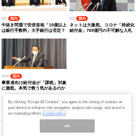
6/5
国内
6/3
国内
中抜き問題で安倍首相「10億以上
ネットは大激怒。コロナ「持続化
は銀行手数料」大手銀行は否定？
給付金」769億円の不可解な入札
5/26
国内
事業者向け給付金が「課税」対象
に激怒。本気で救う気があるのか
By clicking “Accept All Cookies”, you agree to the storing of cookies on
your device to enhance site navigation, analyze site usage, and assist in
our marketing efforts.
Coolie policy
ok