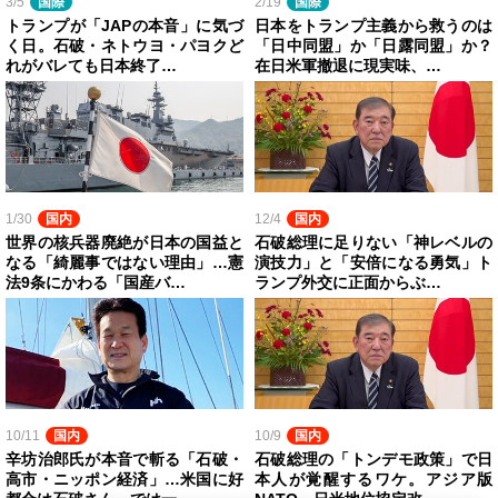
3/5
国際
2/19
国際
トランプが「JAPの本音」に気づ
日本をトランプ主義から救うのは
く日。石破・ネトウヨ・パヨクど
「日中同盟」か「日露同盟」か？
れがバレても日本終了…
在日米軍撤退に現実味、…
1/30
国内
12/4
国内
世界の核兵器廃絶が日本の国益と
石破総理に足りない「神レベルの
なる「綺麗事ではない理由」…憲
演技力」と「安倍になる勇気」ト
法9条にかわる「国産バ…
ランプ外交に正面からぶ…
10/11
国内
10/9
国内
辛坊治郎氏が本音で斬る「石破・
石破総理の「トンデモ政策」で日
高市・ニッポン経済」…米国に好
本人が覚醒するワケ。アジア版