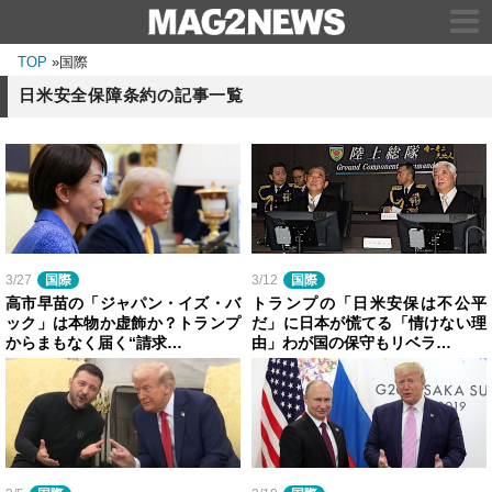
TOP
»
国際
日米安全保障条約の記事一覧
3/27
国際
3/12
国際
高市早苗の「ジャパン・イズ・バ
トランプの「日米安保は不公平
ック」は本物か虚飾か？トランプ
だ」に日本が慌てる「情けない理
からまもなく届く“請求…
由」わが国の保守もリベラ…