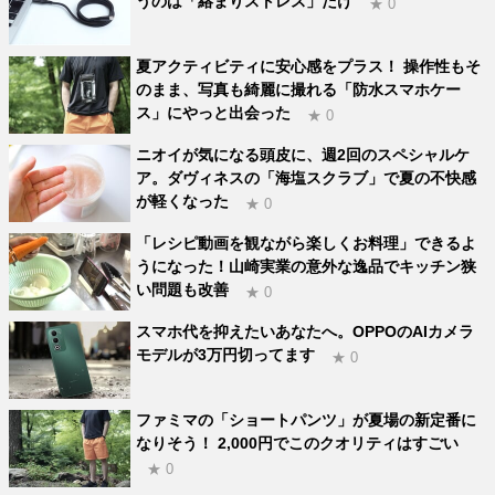
うのは「絡まりストレス」だけ
★ 0
夏アクティビティに安心感をプラス！ 操作性もそ
のまま、写真も綺麗に撮れる「防水スマホケー
ス」にやっと出会った
★ 0
ニオイが気になる頭皮に、週2回のスペシャルケ
ア。ダヴィネスの「海塩スクラブ」で夏の不快感
が軽くなった
★ 0
「レシピ動画を観ながら楽しくお料理」できるよ
うになった！山崎実業の意外な逸品でキッチン狭
い問題も改善
★ 0
スマホ代を抑えたいあなたへ。OPPOのAIカメラ
モデルが3万円切ってます
★ 0
ファミマの「ショートパンツ」が夏場の新定番に
なりそう！ 2,000円でこのクオリティはすごい
★ 0