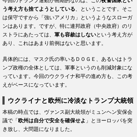
今回のトランプ運動が画期的なのは、この
夜警国家とい
う考え方も捨てようとしている
、ということです。そこ
は保守ですから「強いアメリカ」というようなスローガ
ンはあります。ですが、特に連邦政府（中央政府）のリ
ストラにあたっては、
軍も容赦はしない
という考え方が
あり、これはあまり前例はないと思います。
具体的には、マスク氏の率いるＤＯＧＥ、あるいはトラ
ンプ政権の全体としては、軍事というのも削減対象にな
っています。今回のウクライナ和平の進め方も、この考
えがベースになっています。
ウクライナと欧州に冷淡なトランプ大統領
本稿の時点では、ヴァンス副大統領がミュンヘン安保会
議で「
欧州は自分で安全を確保せよ
」とヨーロッパを突
き放し、大問題になりました。