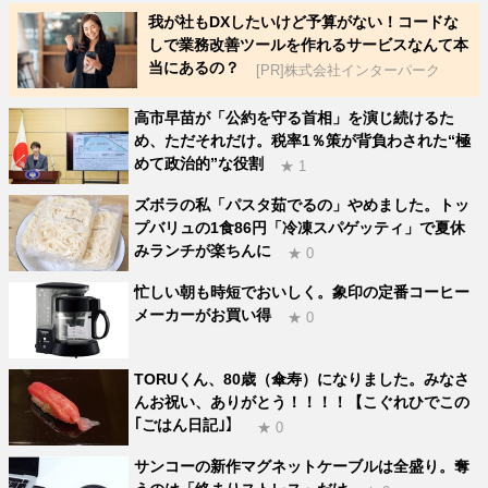
我が社もDXしたいけど予算がない！コードな
しで業務改善ツールを作れるサービスなんて本
当にあるの？
[PR]株式会社インターパーク
高市早苗が「公約を守る首相」を演じ続けるた
め、ただそれだけ。税率1％策が背負わされた“極
めて政治的”な役割
★ 1
ズボラの私「パスタ茹でるの」やめました。トッ
プバリュの1食86円「冷凍スパゲッティ」で夏休
みランチが楽ちんに
★ 0
忙しい朝も時短でおいしく。象印の定番コーヒー
メーカーがお買い得
★ 0
TORUくん、80歳（傘寿）になりました。みなさ
んお祝い、ありがとう！！！！【こぐれひでこの
｢ごはん日記｣】
★ 0
サンコーの新作マグネットケーブルは全盛り。奪