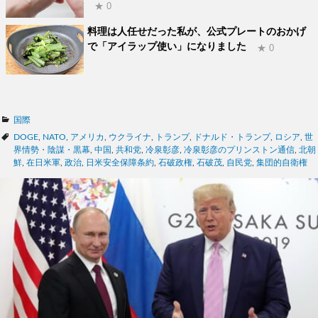
★ 0
料理は人任せだった私が、公式プレートのおかげ
で「アイラップ使い」になりました
★ 0
カ
国際
テ
タ
DOGE
,
NATO
,
アメリカ
,
ウクライナ
,
トランプ
,
ドナルド・トランプ
,
ロシア
,
世
ゴ
グ
界情勢・陰謀・黒幕
,
中国
,
共和党
,
冷泉彰彦
,
冷泉彰彦のプリンストン通信
,
北朝
リ
鮮
,
在日米軍
,
政治
,
日米安全保障条約
,
石破政権
,
石破茂
,
自民党
,
集団的自衛権
ー