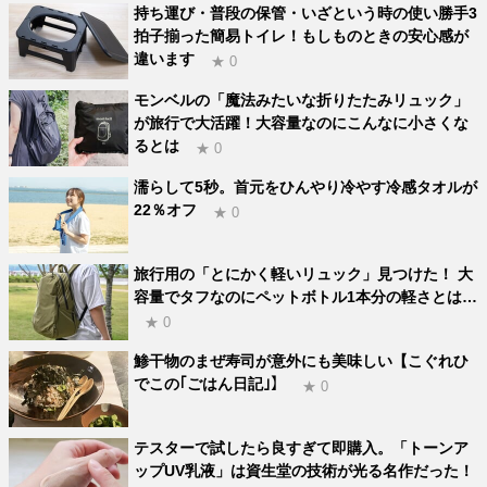
持ち運び・普段の保管・いざという時の使い勝手3
拍子揃った簡易トイレ！もしものときの安心感が
違います
★ 0
モンベルの「魔法みたいな折りたたみリュック」
が旅行で大活躍！大容量なのにこんなに小さくな
るとは
★ 0
濡らして5秒。首元をひんやり冷やす冷感タオルが
22％オフ
★ 0
旅行用の「とにかく軽いリュック」見つけた！ 大
容量でタフなのにペットボトル1本分の軽さとは…
★ 0
鯵干物のまぜ寿司が意外にも美味しい【こぐれひ
でこの｢ごはん日記｣】
★ 0
テスターで試したら良すぎて即購入。「トーンア
ップUV乳液」は資生堂の技術が光る名作だった！