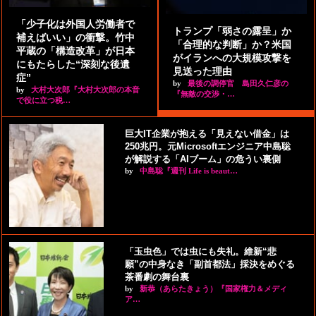
「少子化は外国人労働者で
トランプ「弱さの露呈」か
補えばいい」の衝撃。竹中
「合理的な判断」か？米国
平蔵の「構造改革」が日本
がイランへの大規模攻撃を
にもたらした“深刻な後遺
見送った理由
症”
by
最後の調停官 島田久仁彦の
by
大村大次郎『大村大次郎の本音
『無敵の交渉・…
で役に立つ税…
巨大IT企業が抱える「見えない借金」は
250兆円。元Microsoftエンジニア中島聡
が解説する「AIブーム」の危うい裏側
by
中島聡『週刊 Life is beaut…
「玉虫色」では虫にも失礼。維新“悲
願”の中身なき「副首都法」採決をめぐる
茶番劇の舞台裏
by
新恭（あらたきょう）『国家権力＆メディ
ア…