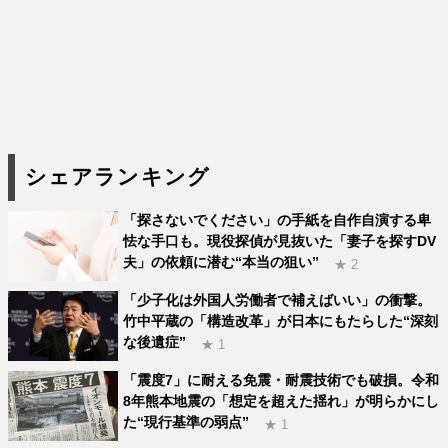
シェアランキング
「探さないでください」の手紙を自作自演する卑
怯な手口も。現役探偵が見抜いた「妻子を探すDV
夫」の依頼に潜む“本当の狙い”
★ 2
「少子化は外国人労働者で補えばいい」の衝撃。
竹中平蔵の「構造改革」が日本にもたらした“深刻
な後遺症”
★ 1
「震度7」に耐える免震・耐震技術でも破損。令和
8年熊本地震の「想定を超えた揺れ」が明らかにし
た“現行基準の弱点”
★ 1