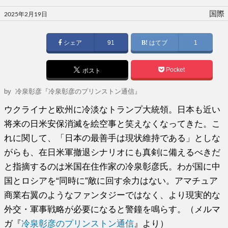
投
国際
2025年2月19日
稿
日:
シェア
91
はてブ
1
Pocket
ポスト
by
冷泉彰彦『冷泉彰彦のプリンストン通信』
ウクライナと欧州に冷淡なトランプ大統領。日本も近い
将来の日米安保消滅を絵空事と笑えなくなってきた。こ
れに関して、「日本の最善手は現状維持である」としな
がらも、在日米軍撤退シナリオにも真剣に備えるべきだ
と指摘するのは米国在住作家の冷泉彰彦氏。わが国に中
国とロシアを“同時に”敵に回す余力はない。アマチュア
商業右翼のようなファンタジーではなく、より現実的な
外交・軍事戦略が必要になると警鐘を鳴らす。（メルマ
ガ『
冷泉彰彦のプリンストン通信
』より）