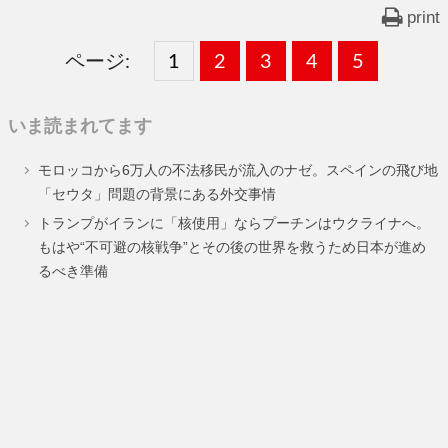
print
ページ:
固
1
固
2
,
固
3
,
固
4
,
固
5
,
定
定
定
定
定
いま読まれてます
ペ
ペ
ペ
ペ
ペ
モロッコから6万人の不法移民が流入のナゼ。スペインの飛び地
ー
ー
ー
ー
ー
「セウタ」問題の背景にある外交事情
ジ
ジ
ジ
ジ
ジ
トランプがイランに「核使用」ならプーチンはウクライナへ。
もはや“不可避の核戦争”とその後の世界を救うため日本が進め
るべき準備