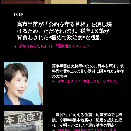
TOP
高市早苗が「公約を守る首相」を演じ続
けるため、ただそれだけ。税率1％策が
背負わされた“極めて政治的”な役割
by
新恭（あらたきょう）『国家権力＆メディア…
高市早苗は支持率のために日本を壊す。食
料品消費税1%の甘い誘惑に隠された2年後
の大増税
by
小林よしのり『小林よしのりライジング』
「震度7」に耐える免震・耐震技術でも破
損。令和8年熊本地震の「想定を超えた揺
れ」が明らかにした“現行基準の弱点”
by
冷泉彰彦『冷泉彰彦のプリンストン通信』