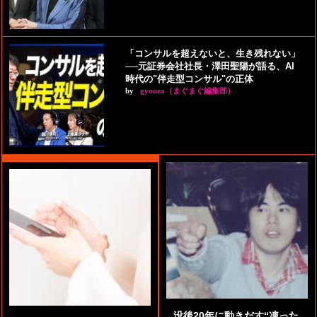
「コンサルを超えないと、生き残れない」
──元証券会社社長・澤田聖陽が語る、AI
時代の"伴走型コンサル"の正体
by
gyouza（まぐまぐ編集部）
没後20年に動きだす“凍った