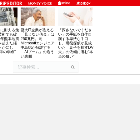
」に耐える免
巨大IT企業が抱える
「探さないでくださ
技術でも破
「見えない借金」は
い」の手紙を自作自
8年熊本地震
250兆円。元
演する卑怯な手口
を超えた揺
Microsoftエンジニア
も。現役探偵が見抜
らかにし
中島聡が解説する
いた「妻子を探すDV
準の弱点”
「AIブーム」の危う
夫」の依頼に潜む“本
い裏側
当の狙い”