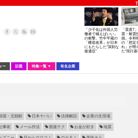
「少子化は外国人労
「震度7
働者で補えばいい」
震・耐震
の衝撃。竹中平蔵の
損。令和
「構造改革」が日本
の「想定
にもたらした“深刻な
れ」が明
後遺症”
た“現行基
ャー
話題
特集一覧 ▼
有名企業
韓国・北朝鮮
日本ヤバい
法律解説
企業の生現場
仕事術
メール作法
面接テク
お金が好き
地震
ィズニー
目からウロコ！
ウケる！
美味そう