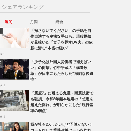
シェアランキング
週間
月間
総合
「探さないでください」の手紙を自
作自演する卑怯な手口も。現役探偵
が見抜いた「妻子を探すDV夫」の依
頼に潜む“本当の狙い”
★ 2
「少子化は外国人労働者で補えばい
い」の衝撃。竹中平蔵の「構造改
革」が日本にもたらした“深刻な後遺
症”
★ 1
「震度7」に耐える免震・耐震技術で
も破損。令和8年熊本地震の「想定を
超えた揺れ」が明らかにした“現行基
準の弱点”
★ 1
我が社もDXしたいけど予算がない！
コードなしで業務改善ツールを作れ