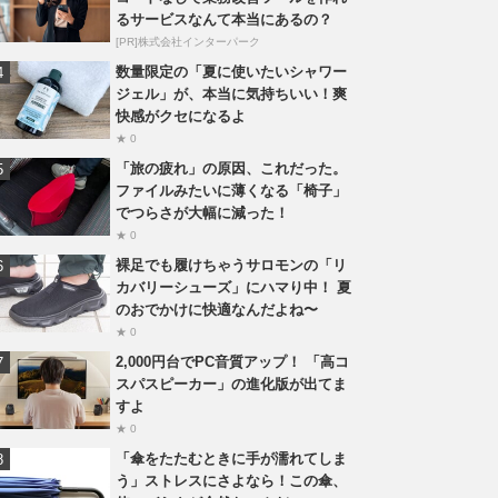
るサービスなんて本当にあるの？
[PR]株式会社インターパーク
数量限定の「夏に使いたいシャワー
ジェル」が、本当に気持ちいい！爽
快感がクセになるよ
★ 0
「旅の疲れ」の原因、これだった。
ファイルみたいに薄くなる「椅子」
でつらさが大幅に減った！
★ 0
裸足でも履けちゃうサロモンの「リ
カバリーシューズ」にハマり中！ 夏
のおでかけに快適なんだよね〜
★ 0
2,000円台でPC音質アップ！ 「高コ
スパスピーカー」の進化版が出てま
すよ
★ 0
「傘をたたむときに手が濡れてしま
う」ストレスにさよなら！この傘、