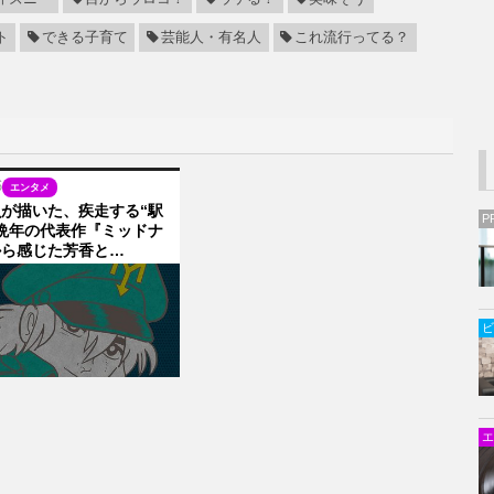
ト
できる子育て
芸能人・有名人
これ流行ってる？
6
エンタメ
が描いた、疾走する“駅
P
晩年の代表作『ミッドナ
から感じた芳香と…
ビ
エ