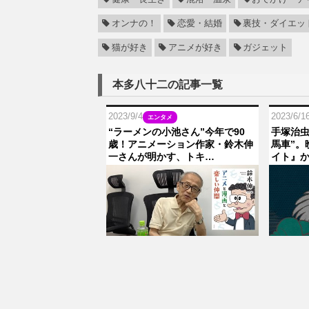
オンナの！
恋愛・結婚
裏技・ダイエッ
猫が好き
アニメが好き
ガジェット
本多八十二の記事一覧
2023/9/4
2023/6/1
エンタメ
“ラーメンの小池さん”今年で90
手塚治虫
歳！アニメーション作家・鈴木伸
馬車”。
一さんが明かす、トキ…
イト』