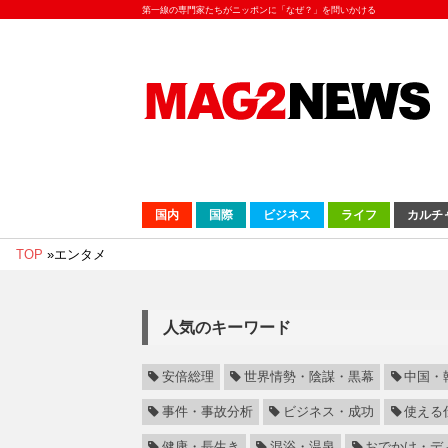
第一線の専門家たちがニッポンに「なぜ？」を問いかける
国内
国際
ビジネス
ライフ
カルチ
TOP
»
エンタメ
人気のキーワード
安倍総理
世界情勢・陰謀・黒幕
中国・
事件・事故分析
ビジネス・成功
使える
健康・長生き
混浴・温泉
おでかけ・デ