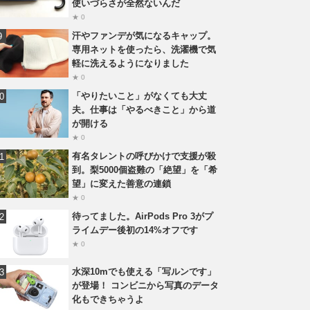
使いづらさが全然ないんだ
★ 0
汗やファンデが気になるキャップ。
専用ネットを使ったら、洗濯機で気
軽に洗えるようになりました
★ 0
「やりたいこと」がなくても大丈
夫。仕事は「やるべきこと」から道
が開ける
★ 0
有名タレントの呼びかけで支援が殺
到。梨5000個盗難の「絶望」を「希
望」に変えた善意の連鎖
★ 0
待ってました。AirPods Pro 3がプ
ライムデー後初の14%オフです
★ 0
水深10mでも使える「写ルンです」
が登場！ コンビニから写真のデータ
化もできちゃうよ