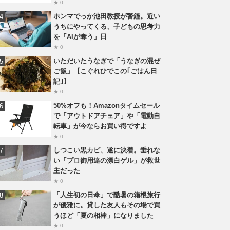
★ 0
ホンマでっか池田教授が警鐘。近い
うちにやってくる、子どもの思考力
を「AIが奪う」日
★ 0
いただいたうなぎで「うなぎの混ぜ
ご飯」【こぐれひでこの｢ごはん日
記｣】
★ 0
50%オフも！Amazonタイムセール
で「アウトドアチェア」や「電動自
転車」が今ならお買い得ですよ
★ 0
しつこい黒カビ、遂に決着。垂れな
い「プロ御用達の漂白ゲル」が救世
主だった
★ 0
「人生初の日傘」で酷暑の箱根旅行
が優雅に。貸した友人もその場で買
うほど「夏の相棒」になりました
★ 0