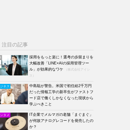
注目の記事
採用をもっと楽に！選考の歩留まりを
R
大幅改善「LINE×AIの採用管理ツー
ル」が効果的なワケ
（株式会社アイシ
ス）
中島聡が警告。米国で初任給2千万円
ジネス
だった情報工学の新卒生がファストフ
ード店で働くしかなくなった現状から
学ぶべきこと
IT企業でメルマガの老舗「まぐまぐ」
ンタメ
が何故アナログレコードを発売したの
か？