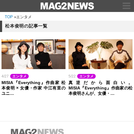
TOP
»
エンタメ
松本俊明の記事一覧
4/27
エンタメ
5/22
エンタメ
MISIA『Everything』作曲家 松
真逆だから面白い。
本俊明 × 女優・作家 中江有里の
MISIA『Everything』作曲家の松
ユニ…
本俊明さんが、女優・…