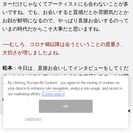
ターだけじゃなくてアーティストにも会わないことが多
いですね。でも、お会いすると質感だとか雰囲気だとか
お顔が鮮明になるので、やっぱり直接お会いするのって
いまの時代だからこそ大事だと思いますね。
──むしろ、コロナ禍以降は会うということの貴重さ、
大切さが増しましたよね。
松本
：今日は、直接お会いしてインタビューをしてくだ
さったということで、せっかくなので何かユニットに関
By clicking “Accept All Cookies”, you agree to the storing of cookies on
するアイディアはありませんか？
your device to enhance site navigation, analyze site usage, and assist in
our marketing efforts.
Coolie policy
中江
：そんな無茶振りを（笑）。
ok
×
──パッと思い浮かばないんですけど、次回お会いする
settings
ときまでに考えるようにいたします（笑）。このあとト
ークイベントが始まりますが、意外と良いアイディアが