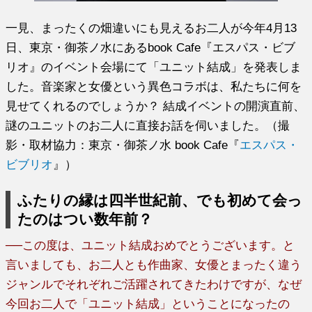
一見、まったくの畑違いにも見えるお二人が今年4月13
日、東京・御茶ノ水にあるbook Cafe『エスパス・ビブ
リオ』のイベント会場にて「ユニット結成」を発表しま
した。音楽家と女優という異色コラボは、私たちに何を
見せてくれるのでしょうか？ 結成イベントの開演直前、
謎のユニットのお二人に直接お話を伺いました。（撮
影・取材協力：東京・御茶ノ水 book Cafe『
エスパス・
ビブリオ
』）
ふたりの縁は四半世紀前、でも初めて会っ
たのはつい数年前？
──この度は、ユニット結成おめでとうございます。と
言いましても、お二人とも作曲家、女優とまったく違う
ジャンルでそれぞれご活躍されてきたわけですが、なぜ
今回お二人で「ユニット結成」ということになったの