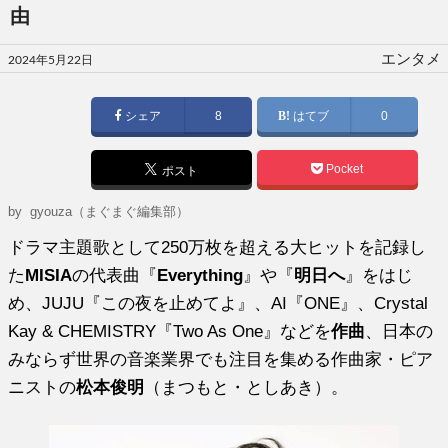
由
投
エンタメ
2024年5月22日
稿
日:
シェア
8
はてブ
0
Pocket
ポスト
by gyouza（まぐまぐ編集部）
ドラマ主題歌として250万枚を超える大ヒットを記録し
た
MISIA
の代表曲『
Everything
』や『
明日へ
』をはじ
め、JUJU『この夜を止めてよ』、AI『ONE』、Crystal
Kay & CHEMISTRY『Two As One』などを
作曲
、日本の
みならず世界の音楽業界でも注目を集める作曲家・ピア
ニストの
松本俊明
（まつもと・としあき）。