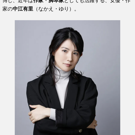
博し、近年は
作家
・
脚本家
としても活躍する、女優・作
家の
中江有里
（なかえ・ゆり）。