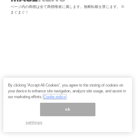
ページ内の商標は全て商標権者に属します。無断転載を禁じます。 ©
まぐまぐ！
By clicking “Accept All Cookies”, you agree to the storing of cookies on
your device to enhance site navigation, analyze site usage, and assist in
our marketing efforts.
Coolie policy
ok
settings