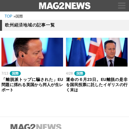
TOP
»
国際
欧州経済地域の記事一覧
7/13
国際
4/28
国際
「離脱派トップに騙された」EU
運命の６月23日。EU離脱の是非
問題に揺れる英国から邦人が生レ
を国民投票に託したイギリスの行
ポート
く末は