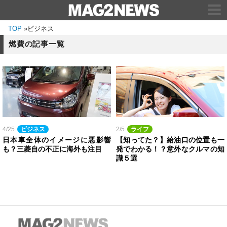
TOP
»
ビジネス
燃費の記事一覧
4/25
ビジネス
2/5
ライフ
日本車全体のイメージに悪影響
【知ってた？】給油口の位置も一
も？三菱自の不正に海外も注目
発でわかる！？意外なクルマの知
識５選