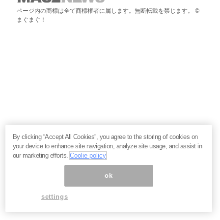
ページ内の商標は全て商標権者に属します。無断転載を禁じます。 ©
まぐまぐ！
By clicking “Accept All Cookies”, you agree to the storing of cookies on
your device to enhance site navigation, analyze site usage, and assist in
our marketing efforts.
Coolie policy
ok
settings