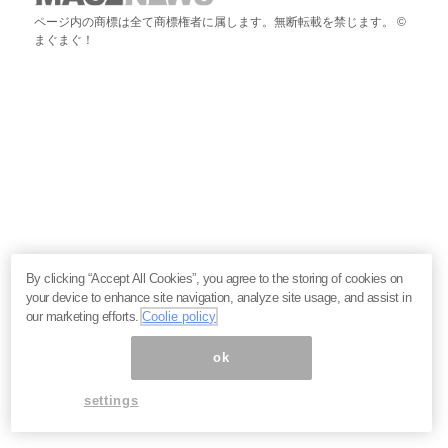
ページ内の商標は全て商標権者に属します。無断転載を禁じます。 ©
まぐまぐ！
By clicking “Accept All Cookies”, you agree to the storing of cookies on
your device to enhance site navigation, analyze site usage, and assist in
our marketing efforts.
Coolie policy
ok
settings