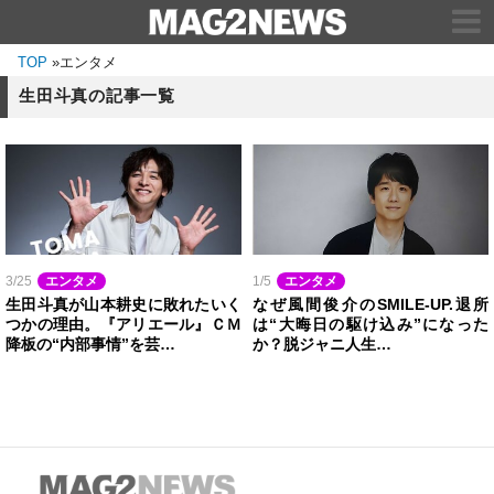
TOP
»
エンタメ
生田斗真の記事一覧
3/25
エンタメ
1/5
エンタメ
生田斗真が山本耕史に敗れたいく
なぜ風間俊介のSMILE-UP.退所
つかの理由。『アリエール』ＣＭ
は“大晦日の駆け込み”になった
降板の“内部事情”を芸…
か？脱ジャニ人生…