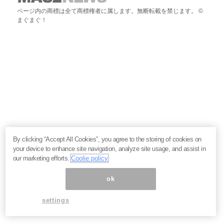
ページ内の商標は全て商標権者に属します。無断転載を禁じます。 ©
まぐまぐ！
By clicking “Accept All Cookies”, you agree to the storing of cookies on
your device to enhance site navigation, analyze site usage, and assist in
our marketing efforts.
Coolie policy
ok
settings