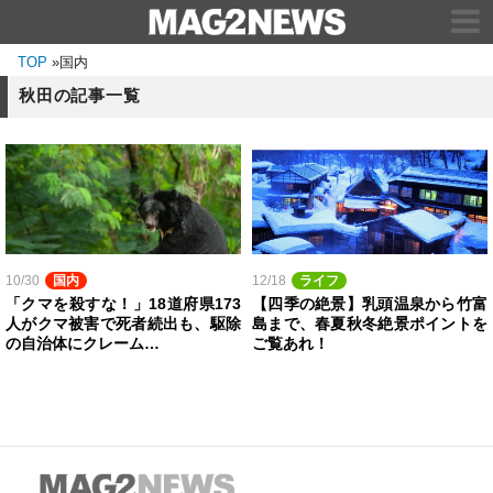
TOP
»
国内
秋田の記事一覧
10/30
国内
12/18
ライフ
「クマを殺すな！」18道府県173
【四季の絶景】乳頭温泉から竹富
人がクマ被害で死者続出も、駆除
島まで、春夏秋冬絶景ポイントを
の自治体にクレーム…
ご覧あれ！