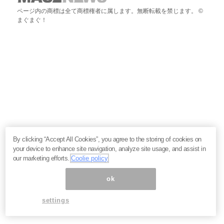
ページ内の商標は全て商標権者に属します。無断転載を禁じます。 ©
まぐまぐ！
By clicking “Accept All Cookies”, you agree to the storing of cookies on
your device to enhance site navigation, analyze site usage, and assist in
our marketing efforts.
Coolie policy
ok
settings