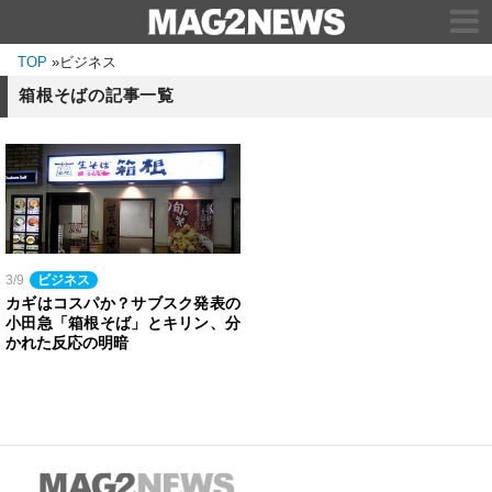
TOP
»
ビジネス
箱根そばの記事一覧
3/9
ビジネス
カギはコスパか？サブスク発表の
小田急「箱根そば」とキリン、分
かれた反応の明暗