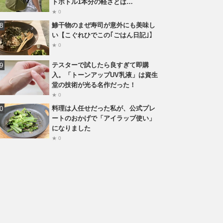
トボトル1本分の軽さとは…
★ 0
鯵干物のまぜ寿司が意外にも美味し
い【こぐれひでこの｢ごはん日記｣】
★ 0
テスターで試したら良すぎて即購
入。「トーンアップUV乳液」は資生
堂の技術が光る名作だった！
★ 0
料理は人任せだった私が、公式プレ
ートのおかげで「アイラップ使い」
になりました
★ 0