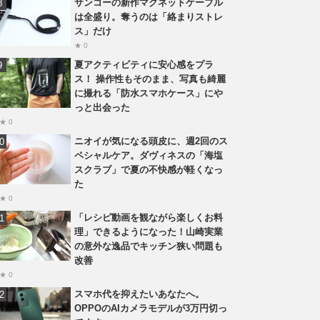
サンコーの新作マグネットケーブル
は全盛り。奪うのは「絡まりストレ
ス」だけ
★ 0
夏アクティビティに安心感をプラ
ス！ 操作性もそのまま、写真も綺麗
に撮れる「防水スマホケース」にや
っと出会った
★ 0
ニオイが気になる頭皮に、週2回のス
ペシャルケア。ダヴィネスの「海塩
スクラブ」で夏の不快感が軽くなっ
た
★ 0
「レシピ動画を観ながら楽しくお料
理」できるようになった！山崎実業
の意外な逸品でキッチン狭い問題も
改善
★ 0
スマホ代を抑えたいあなたへ。
OPPOのAIカメラモデルが3万円切っ