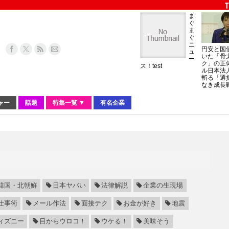
ま
ぐ
ま
ぐ
ニ
円安と国
ュ
いた「骨
ー
ク」の正
ス！test
ル日本法
斬る「選
なき成長
ャー
話題
特集一覧 ▼
有名企業
韓国・北朝鮮
日本ヤバい
法律解説
企業の生現場
仕事術
メール作法
面接テク
お金が好き
地震
ィズニー
目からウロコ！
ウケる！
美味そう