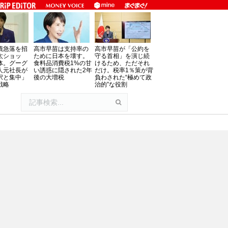
債急落を招
高市早苗は支持率の
高市早苗が「公約を
太ショッ
ために日本を壊す。
守る首相」を演じ続
体。グーグ
食料品消費税1%の甘
けるため、ただそれ
人元社長が
い誘惑に隠された2年
だけ。税率1％策が背
択と集中」
後の大増税
負わされた“極めて政
戦略
治的”な役割