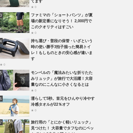
てます
★ 0
ファミマの「ショートパンツ」が夏
場の新定番になりそう！ 2,000円で
このクオリティはすごい
★ 0
持ち運び・普段の保管・いざという
時の使い勝手3拍子揃った簡易トイ
レ！もしものときの安心感が違いま
す
★ 0
モンベルの「魔法みたいな折りたた
みリュック」が旅行で大活躍！大容
量なのにこんなに小さくなるとは
★ 0
濡らして5秒。首元をひんやり冷やす
冷感タオルが22％オフ
★ 0
旅行用の「とにかく軽いリュック」
見つけた！ 大容量でタフなのにペッ