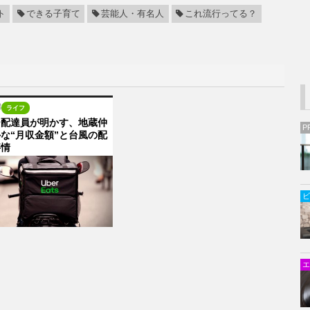
ト
できる子育て
芸能人・有名人
これ流行ってる？
8
ライフ
ー配達員が明かす、地蔵仲
P
な“月収金額”と台風の配
事情
ビ
エ