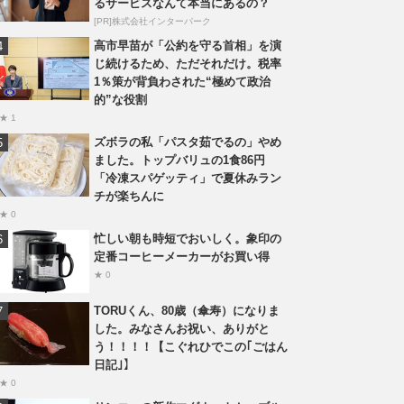
るサービスなんて本当にあるの？
[PR]株式会社インターパーク
高市早苗が「公約を守る首相」を演
じ続けるため、ただそれだけ。税率
1％策が背負わされた“極めて政治
的”な役割
★ 1
ズボラの私「パスタ茹でるの」やめ
ました。トップバリュの1食86円
「冷凍スパゲッティ」で夏休みラン
チが楽ちんに
★ 0
忙しい朝も時短でおいしく。象印の
定番コーヒーメーカーがお買い得
★ 0
TORUくん、80歳（傘寿）になりま
した。みなさんお祝い、ありがと
う！！！！【こぐれひでこの｢ごはん
日記｣】
★ 0