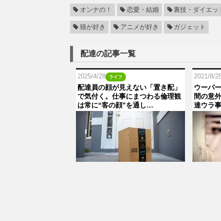
オンナの！
恋愛・結婚
裏技・ダイエッ
猫が好き
アニメが好き
ガジェット
配達の記事一覧
2025/4/28
2021/8/2
ライフ
配達員の顔が見えない「置き配」
ウーバ
で気付く。仕事にまつわる倫理観
間の意外
は常に“客の顔”を通し…
達ウラ