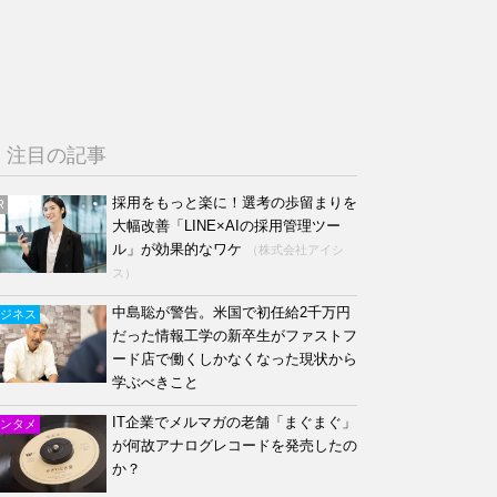
注目の記事
採用をもっと楽に！選考の歩留まりを
R
大幅改善「LINE×AIの採用管理ツー
ル」が効果的なワケ
（株式会社アイシ
ス）
中島聡が警告。米国で初任給2千万円
ジネス
だった情報工学の新卒生がファストフ
ード店で働くしかなくなった現状から
学ぶべきこと
IT企業でメルマガの老舗「まぐまぐ」
ンタメ
が何故アナログレコードを発売したの
か？