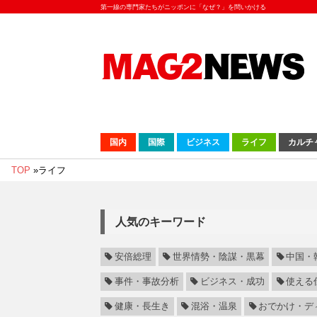
第一線の専門家たちがニッポンに「なぜ？」を問いかける
国内
国際
ビジネス
ライフ
カルチ
TOP
»
ライフ
人気のキーワード
安倍総理
世界情勢・陰謀・黒幕
中国・
事件・事故分析
ビジネス・成功
使える
健康・長生き
混浴・温泉
おでかけ・デ