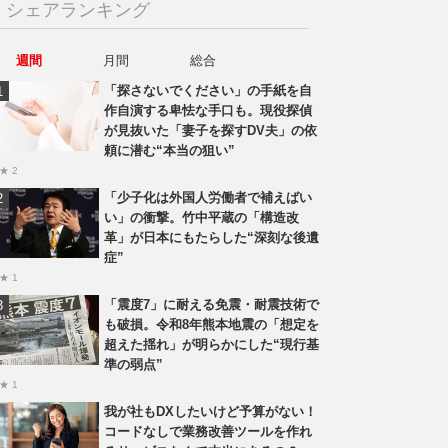
シェアランキング
週間
月間
総合
「探さないでください」の手紙を自
作自演する卑怯な手口も。現役探偵
が見抜いた「妻子を探すDV夫」の依
頼に潜む“本当の狙い”
★ 2
「少子化は外国人労働者で補えばい
い」の衝撃。竹中平蔵の「構造改
革」が日本にもたらした“深刻な後遺
症”
★ 1
「震度7」に耐える免震・耐震技術で
も破損。令和8年熊本地震の「想定を
超えた揺れ」が明らかにした“現行基
準の弱点”
★ 1
我が社もDXしたいけど予算がない！
コードなしで業務改善ツールを作れ