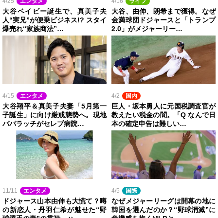
4/25
エンタメ
4/16
ライフ
大谷ベイビー誕生で、真美子夫
大谷、由伸、朗希まで獲得。なぜ
人“実兄”が便乗ビジネス!? スタイ
金満球団ドジャースと「トランプ
爆売れ“家族商法”…
2.0」がメジャーリー…
4/15
エンタメ
4/2
国内
大谷翔平＆真美子夫妻「5月第一
巨人・坂本勇人に元国税調査官が
子誕生」に向け厳戒態勢へ。現地
教えたい税金の闇。「Q なんで日
パパラッチがセレブ病院…
本の確定申告は難しい…
11/11
エンタメ
4/5
国際
ドジャース山本由伸も大慌て？噂
なぜメジャーリーグは開幕の地に
の新恋人・丹羽仁希が魅せた“野
韓国を選んだのか？“野球消滅”に