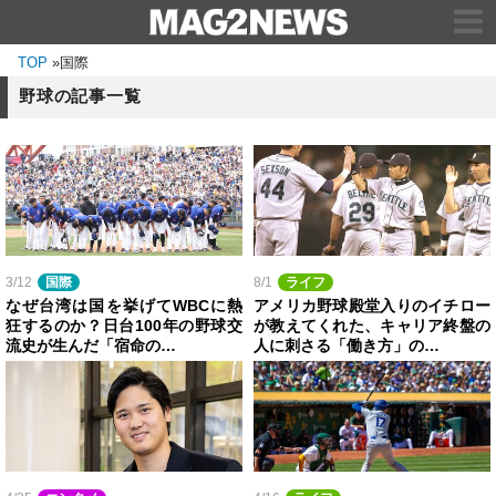
TOP
»
国際
野球の記事一覧
3/12
国際
8/1
ライフ
なぜ台湾は国を挙げてWBCに熱
アメリカ野球殿堂入りのイチロー
狂するのか？日台100年の野球交
が教えてくれた、キャリア終盤の
流史が生んだ「宿命の…
人に刺さる「働き方」の…