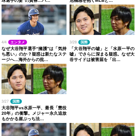
球選手の妻”の貫禄…ハ…
危機感を抱くMLBと…
4/4
エンタメ
3/28
国際
なぜ大谷翔平選手“擁護”は「気持
「大谷翔平の嘘」と「水原一平の
ち悪い」のか？疑惑は新たなステ
嘘」でさらに深まる疑惑。なぜ大
ージへ…海外からの批…
谷サイドは被害届を「出…
3/27
国際
大谷翔平vs水原一平、最長「懲役
20年」の衝撃。メジャー永久追放
もかかる崖ぷっち法…