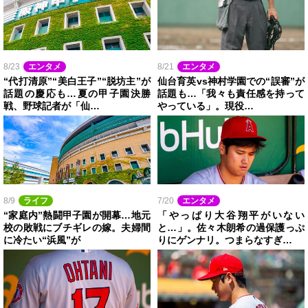
8/23
エンタメ
8/21
エンタメ
“代打清原”“美白王子”“脱坊主”が
仙台育英vs神村学園での“誤審”が
話題の慶応も…夏の甲子園決勝
話題も…「我々も責任感を持って
戦、野球記者が「仙…
やっている」。現役…
8/9
ライフ
7/20
エンタメ
“家庭内”熱闘甲子園が開幕…地元
「やっぱり大谷翔平がいない
校の敗戦にブチギレの嫁。夫婦間
と…」。佐々木朗希の過保護っぷ
に冷たい“浜風”が
りにゲンナリ。つまらなすぎ…