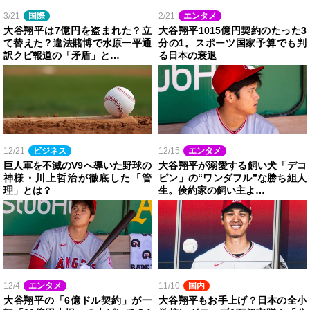
3/21
国際
2/21
エンタメ
大谷翔平は7億円を盗まれた？立
大谷翔平1015億円契約のたった3
て替えた？違法賭博で水原一平通
分の1。スポーツ国家予算でも判
訳クビ報道の「矛盾」と…
る日本の衰退
12/21
ビジネス
12/15
エンタメ
巨人軍を不滅のV9へ導いた野球の
大谷翔平が溺愛する飼い犬「デコ
神様・川上哲治が徹底した「管
ピン」の“ワンダフル”な勝ち組人
理」とは？
生。倹約家の飼い主よ…
12/4
エンタメ
11/10
国内
大谷翔平の「6億ドル契約」が一
大谷翔平もお手上げ？日本の全小