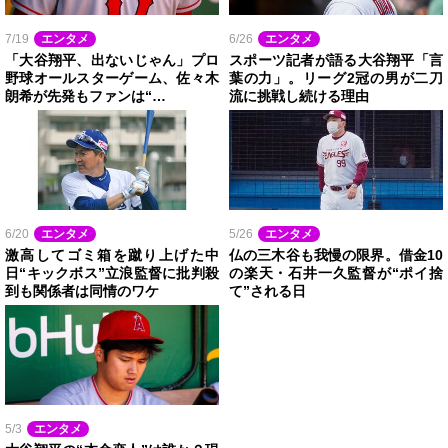
7/19
エンタメ
6/26
エンタメ
「大谷翔平、出ないじゃん」プロ
スポーツ記者が語る大谷翔平「言
野球オールスターゲーム、佐々木
葉の力」。リーグ2冠の男が二刀
朗希が先発もファンは“…
流に挑戦し続ける理由
6/20
エンタメ
5/26
エンタメ
激高してゴミ箱を蹴り上げた中
仏の三木谷も我慢の限界。借金10
日“キックボス”立浪監督に批判殺
の楽天・石井一久監督が“ポイ捨
到も関係者は同情のワケ
て”される日
5/3
エンタメ