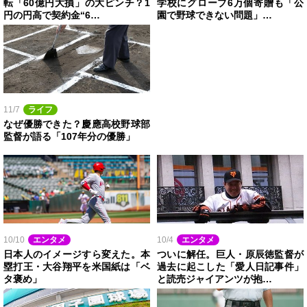
転「60億円大損」の大ピンチ？1
学校にグローブ6万個寄贈も「公
円の円高で契約金“6…
園で野球できない問題」…
11/7
ライフ
なぜ優勝できた？慶應高校野球部
監督が語る「107年分の優勝」
10/10
エンタメ
10/4
エンタメ
日本人のイメージすら変えた。本
ついに解任。巨人・原辰徳監督が
塁打王・大谷翔平を米国紙は「ベ
過去に起こした「愛人日記事件」
タ褒め」
と読売ジャイアンツが抱…