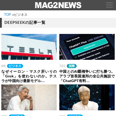
TOP
»
ビジネス
DEEPSEEKの記事一覧
9/6
ビジネス
7/21
国際
なぜイーロン・マスク肝いりの
中国とのAI覇権争いに打ち勝つ。
「Grok」を使わないのか。テス
アラブ首長国連邦の全公共施設で
ラが中国向け最新モデル…
「ChatGPT有料…