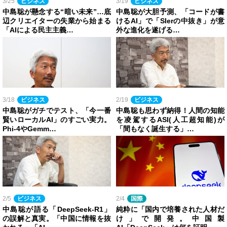
3/25
ビジネス
3/19
ビジネス
中島聡が懸念する“暗い未来”…底
中島聡が大胆予測、「コードが書
辺クリエイターの失業から始まる
けるAI」で「SIerの中抜き」が意
「AIによる民主主義…
外な進化を遂げる…
3/18
ビジネス
2/19
ビジネス
中島聡がガチでテスト、「今一番
中島聡も思わず納得！人間の知能
賢いローカルAI」のすごい実力。
を凌駕するASI(人工超知能)が
Phi-4やGemm…
「間もなく誕生する」…
2/5
ビジネス
2/4
国際
中島聡が語る「DeepSeek-R1」
純粋に「国内で培養された人材だ
の誤解と真実。「中国に情報を抜
け」で開発。中国製