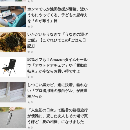
★ 0
ホンマでっか池田教授が警鐘。近い
うちにやってくる、子どもの思考力
を「AIが奪う」日
★ 0
いただいたうなぎで「うなぎの混ぜ
ご飯」【こぐれひでこの｢ごはん日
記｣】
★ 0
50%オフも！Amazonタイムセール
で「アウトドアチェア」や「電動自
転車」が今ならお買い得ですよ
★ 0
しつこい黒カビ、遂に決着。垂れな
い「プロ御用達の漂白ゲル」が救世
主だった
★ 0
「人生初の日傘」で酷暑の箱根旅行
が優雅に。貸した友人もその場で買
うほど「夏の相棒」になりました
★ 0