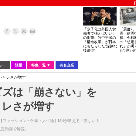
「少子化は外国人労
「震度7
働者で補えばいい」
震・耐震
の衝撃。竹中平蔵の
損。令和
「構造改革」が日本
の「想定
にもたらした“深刻な
れ」が明
後遺症”
た“現行基
ャー
話題
特集一覧 ▼
有名企業
シャレさが増す
ビズは「崩さない」を
ャレさが増す
【ファッション・仕事・人生論】MBが教える「美しい大
限定動画で解説』