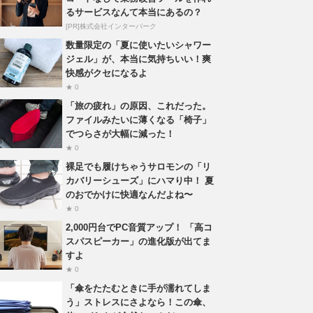
るサービスなんて本当にあるの？
[PR]株式会社インターパーク
数量限定の「夏に使いたいシャワー
ジェル」が、本当に気持ちいい！爽
快感がクセになるよ
★ 0
「旅の疲れ」の原因、これだった。
ファイルみたいに薄くなる「椅子」
でつらさが大幅に減った！
★ 0
裸足でも履けちゃうサロモンの「リ
カバリーシューズ」にハマり中！ 夏
のおでかけに快適なんだよね〜
★ 0
2,000円台でPC音質アップ！ 「高コ
スパスピーカー」の進化版が出てま
すよ
★ 0
「傘をたたむときに手が濡れてしま
う」ストレスにさよなら！この傘、