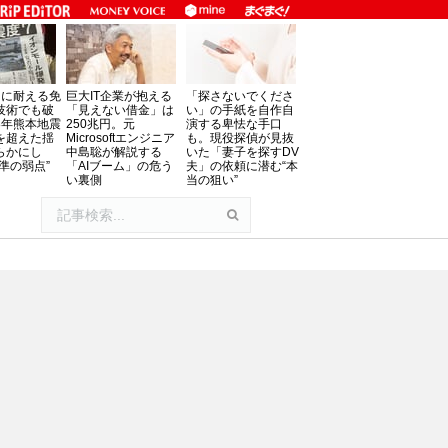
」に耐える免
巨大IT企業が抱える
「探さないでくださ
技術でも破
「見えない借金」は
い」の手紙を自作自
8年熊本地震
250兆円。元
演する卑怯な手口
を超えた揺
Microsoftエンジニア
も。現役探偵が見抜
らかにし
中島聡が解説する
いた「妻子を探すDV
準の弱点”
「AIブーム」の危う
夫」の依頼に潜む“本
い裏側
当の狙い”