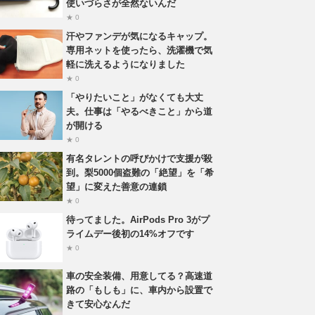
使いづらさが全然ないんだ
★ 0
汗やファンデが気になるキャップ。
専用ネットを使ったら、洗濯機で気
軽に洗えるようになりました
★ 0
「やりたいこと」がなくても大丈
夫。仕事は「やるべきこと」から道
が開ける
★ 0
有名タレントの呼びかけで支援が殺
到。梨5000個盗難の「絶望」を「希
望」に変えた善意の連鎖
★ 0
待ってました。AirPods Pro 3がプ
ライムデー後初の14%オフです
★ 0
車の安全装備、用意してる？高速道
路の「もしも」に、車内から設置で
きて安心なんだ