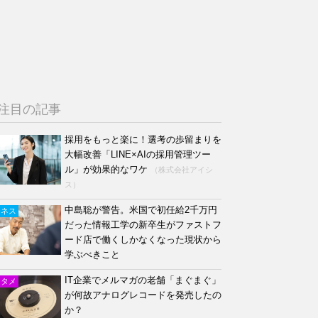
注目の記事
採用をもっと楽に！選考の歩留まりを
大幅改善「LINE×AIの採用管理ツー
ル」が効果的なワケ
（株式会社アイシ
ス）
中島聡が警告。米国で初任給2千万円
ジネス
だった情報工学の新卒生がファストフ
ード店で働くしかなくなった現状から
学ぶべきこと
IT企業でメルマガの老舗「まぐまぐ」
ンタメ
が何故アナログレコードを発売したの
か？