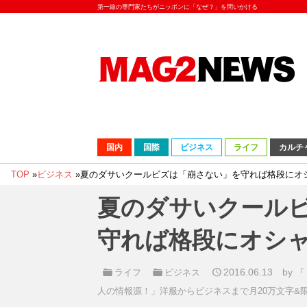
第一線の専門家たちがニッポンに「なぜ？」を問いかける
国内
国際
ビジネス
ライフ
カルチ
TOP
»
ビジネス
»
夏のダサいクールビズは「崩さない」を守れば格段にオ
夏のダサいクール
守れば格段にオシ
2016.06.13
by
ライフ
ビジネス
『
人の情報源！」洋服からビジネスまで月20万文字&