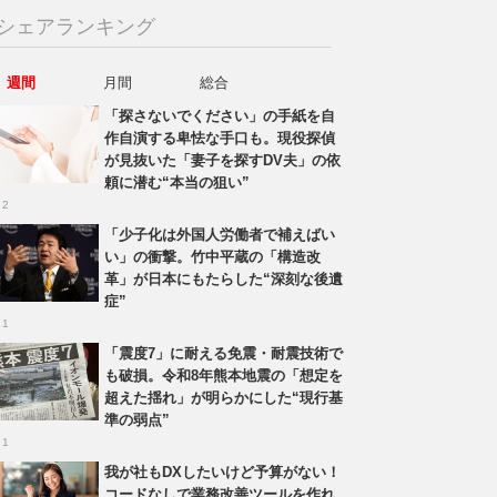
シェアランキング
週間
月間
総合
「探さないでください」の手紙を自
作自演する卑怯な手口も。現役探偵
が見抜いた「妻子を探すDV夫」の依
頼に潜む“本当の狙い”
 2
「少子化は外国人労働者で補えばい
い」の衝撃。竹中平蔵の「構造改
革」が日本にもたらした“深刻な後遺
症”
 1
「震度7」に耐える免震・耐震技術で
も破損。令和8年熊本地震の「想定を
超えた揺れ」が明らかにした“現行基
準の弱点”
 1
我が社もDXしたいけど予算がない！
コードなしで業務改善ツールを作れ