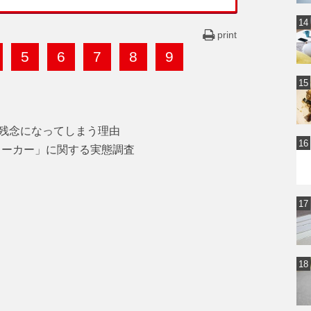
print
5
6
7
8
9
残念になってしまう理由
ルワーカー」に関する実態調査