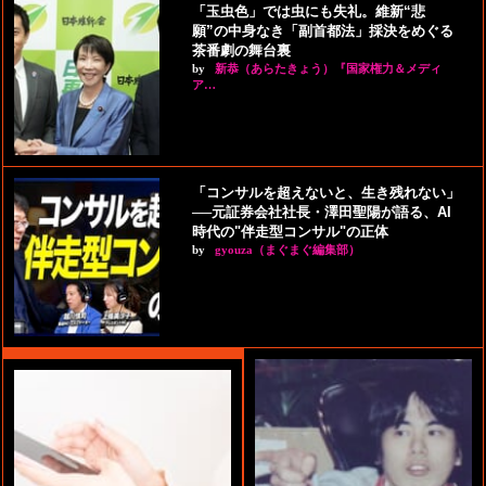
「玉虫色」では虫にも失礼。維新“悲
願”の中身なき「副首都法」採決をめぐる
茶番劇の舞台裏
by
新恭（あらたきょう）『国家権力＆メディ
ア…
「コンサルを超えないと、生き残れない」
──元証券会社社長・澤田聖陽が語る、AI
時代の"伴走型コンサル"の正体
by
gyouza（まぐまぐ編集部）