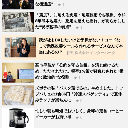
な後遺症”
★ 1
「震度7」に耐える免震・耐震技術でも破損。令和
8年熊本地震の「想定を超えた揺れ」が明らかにし
た“現行基準の弱点”
★ 1
我が社もDXしたいけど予算がない！コードな
しで業務改善ツールを作れるサービスなんて本
当にあるの？
[PR]株式会社インターパーク
高市早苗が「公約を守る首相」を演じ続けるた
め、ただそれだけ。税率1％策が背負わされた“極
めて政治的”な役割
★ 1
ズボラの私「パスタ茹でるの」やめました。トッ
プバリュの1食86円「冷凍スパゲッティ」で夏休
みランチが楽ちんに
★ 0
忙しい朝も時短でおいしく。象印の定番コーヒー
メーカーがお買い得
★ 0