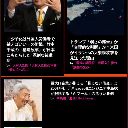
「少子化は外国人労働者で
トランプ「弱さの露呈」か
補えばいい」の衝撃。竹中
「合理的な判断」か？米国
平蔵の「構造改革」が日本
がイランへの大規模攻撃を
にもたらした“深刻な後遺
見送った理由
症”
by
最後の調停官 島田久仁彦の
by
大村大次郎『大村大次郎の本音
『無敵の交渉・…
で役に立つ税…
巨大IT企業が抱える「見えない借金」は
250兆円。元Microsoftエンジニア中島聡
が解説する「AIブーム」の危うい裏側
by
中島聡『週刊 Life is beaut…