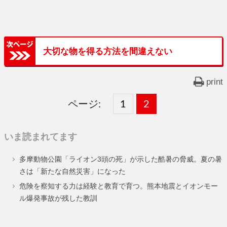
大切な物を得る方法を間違えない
print
ページ:
固
1
固
2
,
定
定
いま読まれてます
ペ
ペ
多摩動物公園「ライオン3頭の死」が示した酷暑の脅威。夏の暑
ー
ー
さは「新たな自然災害」になった
ジ
ジ
危険を察知する力は経験と教育で育つ。熊本地震とイオンモー
ル爆発事故が残した教訓