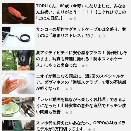
TORUくん、80歳（傘寿）になりました。みなさ
んお祝い、ありがとう！！！！【こぐれひでこの
｢ごはん日記｣】
★ 0
サンコーの新作マグネットケーブルは全盛り。奪
うのは「絡まりストレス」だけ
★ 0
夏アクティビティに安心感をプラス！ 操作性もそ
のまま、写真も綺麗に撮れる「防水スマホケー
ス」にやっと出会った
★ 0
ニオイが気になる頭皮に、週2回のスペシャルケ
ア。ダヴィネスの「海塩スクラブ」で夏の不快感
が軽くなった
★ 0
「レシピ動画を観ながら楽しくお料理」できるよ
うになった！山崎実業の意外な逸品でキッチン狭
い問題も改善
★ 0
スマホ代を抑えたいあなたへ。OPPOのAIカメラ
モデルが3万円切ってます
★ 0