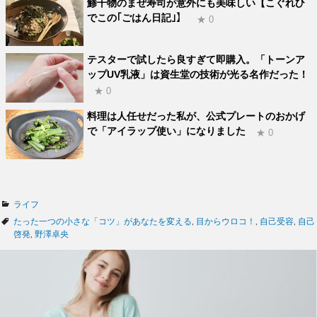
鯵干物のまぜ寿司が意外にも美味しい【こぐれひ
でこの｢ごはん日記｣】
★ 0
テスターで試したら良すぎて即購入。「トーンア
ップUV乳液」は資生堂の技術が光る名作だった！
★ 0
料理は人任せだった私が、公式プレートのおかげ
で「アイラップ使い」になりました
★ 0
カ
ライフ
テ
タ
たった一つの小さな「コツ」があなたを変える
,
目からウロコ！
,
自己受容
,
自己
ゴ
グ
啓発
,
野澤卓央
リ
ー