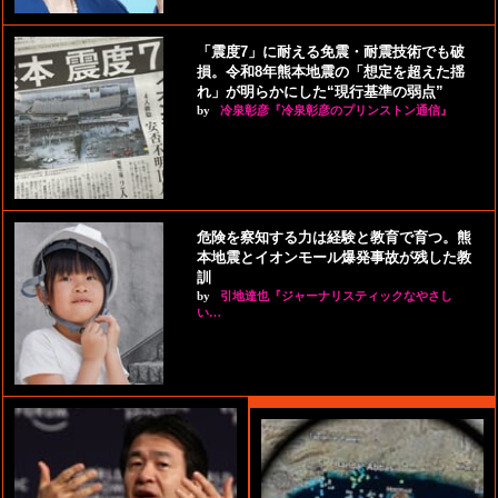
「震度7」に耐える免震・耐震技術でも破
損。令和8年熊本地震の「想定を超えた揺
れ」が明らかにした“現行基準の弱点”
by
冷泉彰彦『冷泉彰彦のプリンストン通信』
危険を察知する力は経験と教育で育つ。熊
本地震とイオンモール爆発事故が残した教
訓
by
引地達也『ジャーナリスティックなやさし
い…