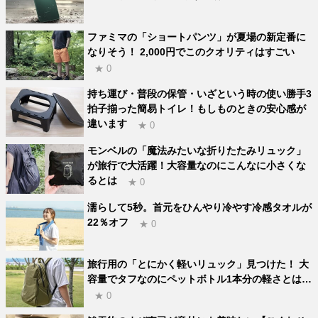
ファミマの「ショートパンツ」が夏場の新定番に
なりそう！ 2,000円でこのクオリティはすごい
★ 0
持ち運び・普段の保管・いざという時の使い勝手3
拍子揃った簡易トイレ！もしものときの安心感が
違います
★ 0
モンベルの「魔法みたいな折りたたみリュック」
が旅行で大活躍！大容量なのにこんなに小さくな
るとは
★ 0
濡らして5秒。首元をひんやり冷やす冷感タオルが
22％オフ
★ 0
旅行用の「とにかく軽いリュック」見つけた！ 大
容量でタフなのにペットボトル1本分の軽さとは…
★ 0