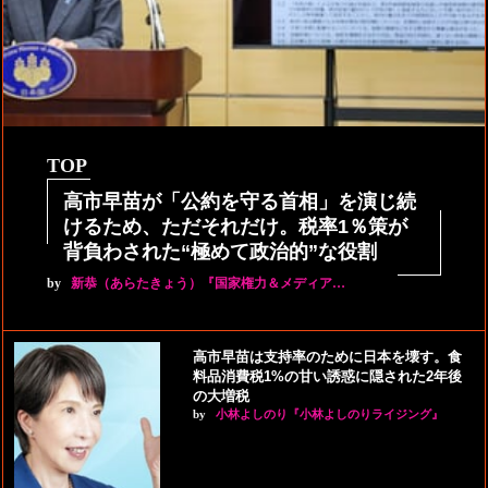
TOP
高市早苗が「公約を守る首相」を演じ続
けるため、ただそれだけ。税率1％策が
背負わされた“極めて政治的”な役割
by
新恭（あらたきょう）『国家権力＆メディア…
高市早苗は支持率のために日本を壊す。食
料品消費税1%の甘い誘惑に隠された2年後
の大増税
by
小林よしのり『小林よしのりライジング』