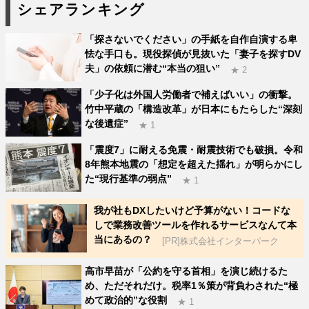
シェアランキング
「探さないでください」の手紙を自作自演する卑
怯な手口も。現役探偵が見抜いた「妻子を探すDV
夫」の依頼に潜む“本当の狙い”
★ 2
「少子化は外国人労働者で補えばいい」の衝撃。
竹中平蔵の「構造改革」が日本にもたらした“深刻
な後遺症”
★ 1
「震度7」に耐える免震・耐震技術でも破損。令和
8年熊本地震の「想定を超えた揺れ」が明らかにし
た“現行基準の弱点”
★ 1
我が社もDXしたいけど予算がない！コードな
しで業務改善ツールを作れるサービスなんて本
当にあるの？
[PR]株式会社インターパーク
高市早苗が「公約を守る首相」を演じ続けるた
め、ただそれだけ。税率1％策が背負わされた“極
めて政治的”な役割
★ 1