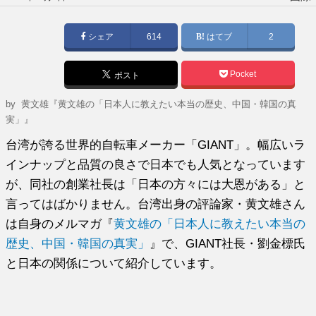
稿
日:
シェア
614
はてブ
2
Pocket
ポスト
by
黄文雄『黄文雄の「日本人に教えたい本当の歴史、中国・韓国の真
実」』
台湾が誇る世界的自転車メーカー「GIANT」。幅広いラ
インナップと品質の良さで日本でも人気となっています
が、同社の創業社長は「日本の方々には大恩がある」と
言ってはばかりません。台湾出身の評論家・黄文雄さん
は自身のメルマガ『
黄文雄の「日本人に教えたい本当の
歴史、中国・韓国の真実」
』で、GIANT社長・劉金標氏
と日本の関係について紹介しています。