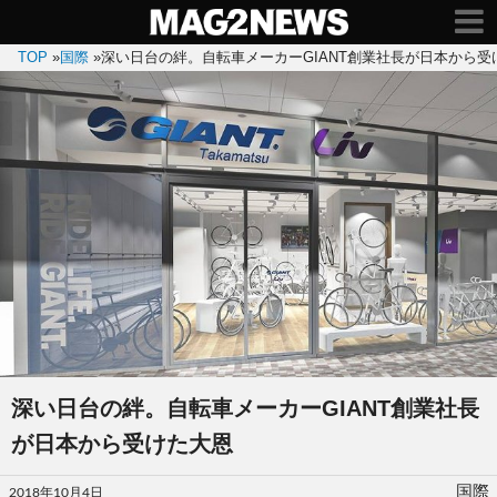
TOP
»
国際
»
深い日台の絆。自転車メーカーGIANT創業社長が日本から受
深い日台の絆。自転車メーカーGIANT創業社長
が日本から受けた大恩
投
国際
2018年10月4日