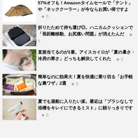
57%オフも！Amazonタイムセールで「テント」
や「ネッククーラー」が今ならお買い得ですよ
★ 0
折りたためて持ち運び◎。ハニカムクッションで
「長距離移動、お尻痛い問題」が消えたんだ
★
0
直接当てるのが1番。アイスカイロが「夏の暑さ・
冷房の寒さ」どっちも解決してくれた
★ 0
簡単なのに効果大！夏を快適に乗り切る「お手軽
な裏ワザ」2選
★ 0
夏でも湯船に入りたい派。最近は「ブラシなしで
浴槽をキレイにできるミスト」に頼りっきりです
★ 0