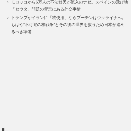
モロッコから6万人の不法移民が流入のナゼ。スペインの飛び地
ー
ー
ー
ー
「セウタ」問題の背景にある外交事情
ジ
ジ
ジ
ジ
トランプがイランに「核使用」ならプーチンはウクライナへ。
もはや“不可避の核戦争”とその後の世界を救うため日本が進め
るべき準備