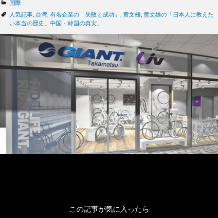
カ
国際
テ
タ
人気記事
,
台湾
,
有名企業の「失敗と成功」
,
黄文雄
,
黄文雄の「日本人に教えた
ゴ
グ
い本当の歴史、中国・韓国の真実」
リ
ー
この記事が気に入ったら