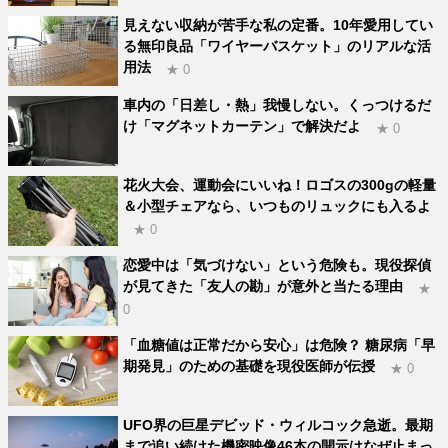
見えない収納が苦手な私の定番。10年愛用してい
る無印良品「ワイヤーバスケット」のリアルな活
用法
★ 0
車内の「日差し・熱」我慢しない。くっつけるだ
け「マグネットカーテン」で解決だよ
★ 0
花火大会、運動会にいいね！ロゴスの300gの軽量
＆小型チェアなら、いつものリュックにも入るよ
★ 0
恋愛中は「気づけない」という危険も。現役探偵
が見てきた「友人の勘」が意外と当たる理由
★
0
「血糖値は正常だから安心」は危険？ 糖尿病「早
期発見」のための基礎を現役医師が伝授
★ 0
UFO界の巨星デビッド・ウィルコック急逝。最期
まで追い続けた機密映像46本の開示はなぜ止まっ