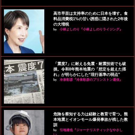
高市早苗は支持率のために日本を壊す。食
料品消費税1%の甘い誘惑に隠された2年後
の大増税
by
小林よしのり『小林よしのりライジング』
「震度7」に耐える免震・耐震技術でも破
損。令和8年熊本地震の「想定を超えた揺
れ」が明らかにした“現行基準の弱点”
by
冷泉彰彦『冷泉彰彦のプリンストン通信』
危険を察知する力は経験と教育で育つ。熊
本地震とイオンモール爆発事故が残した教
訓
by
引地達也『ジャーナリスティックなやさし
い…