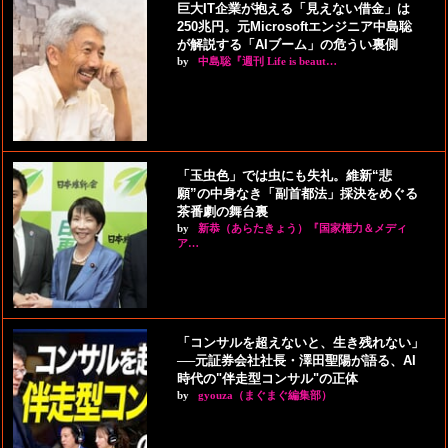
巨大IT企業が抱える「見えない借金」は
250兆円。元Microsoftエンジニア中島聡
が解説する「AIブーム」の危うい裏側
by
中島聡『週刊 Life is beaut…
「玉虫色」では虫にも失礼。維新“悲
願”の中身なき「副首都法」採決をめぐる
茶番劇の舞台裏
by
新恭（あらたきょう）『国家権力＆メディ
ア…
「コンサルを超えないと、生き残れない」
──元証券会社社長・澤田聖陽が語る、AI
時代の"伴走型コンサル"の正体
by
gyouza（まぐまぐ編集部）