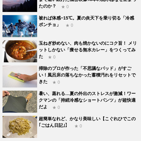
たのか？
★ 0
被れば体感−15℃。夏の炎天下を乗り切る「冷感
ポンチョ」
★ 0
玉ねぎ炒めない、肉も焼かないのにコク旨！ メリ
ットしかない「痩せる無水カレー」をつくってみ
た
★ 0
掃除のプロが作った「不思議なパッド」がすご
い！風呂床の落ちなかった蓄積汚れをリセットで
きた
★ 0
暑い、蒸れる…夏の外出のストレスが激減！ワー
クマンの「持続冷感なショートパンツ」が超快適
だよ
★ 0
超簡単なれど、かなり美味しい【こぐれひでこの
｢ごはん日記｣】
★ 0