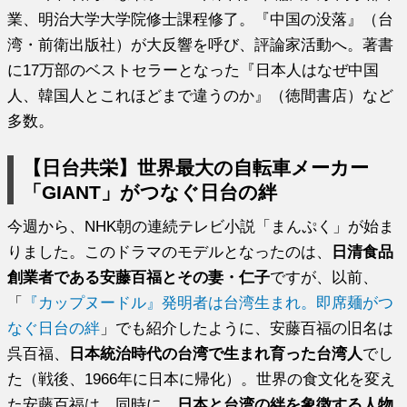
業、明治大学大学院修士課程修了。『中国の没落』（台
湾・前衛出版社）が大反響を呼び、評論家活動へ。著書
に17万部のベストセラーとなった『日本人はなぜ中国
人、韓国人とこれほどまで違うのか』（徳間書店）など
多数。
【日台共栄】世界最大の自転車メーカー
「GIANT」がつなぐ日台の絆
今週から、NHK朝の連続テレビ小説「まんぷく」が始ま
りました。このドラマのモデルとなったのは、
日清食品
創業者である安藤百福とその妻・仁子
ですが、以前、
「
『カップヌードル』発明者は台湾生まれ。即席麺がつ
なぐ日台の絆
」でも紹介したように、安藤百福の旧名は
呉百福、
日本統治時代の台湾で生まれ育った台湾人
でし
た（戦後、1966年に日本に帰化）。世界の食文化を変え
た安藤百福は、同時に、
日本と台湾の絆を象徴する人物