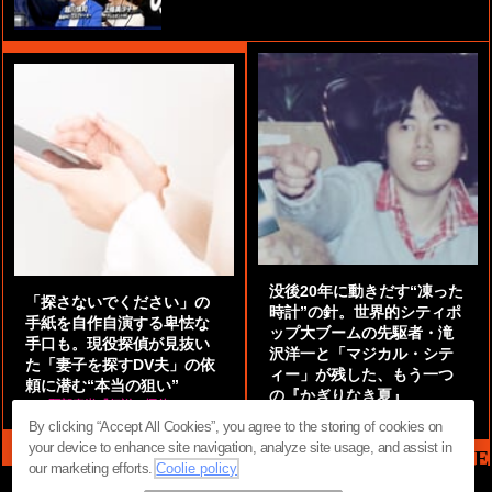
没後20年に動きだす“凍った
「探さないでください」の
時計”の針。世界的シティポ
手紙を自作自演する卑怯な
ップ大ブームの先駆者・滝
手口も。現役探偵が見抜い
沢洋一と「マジカル・シテ
た「妻子を探すDV夫」の依
ィー」が残した、もう一つ
頼に潜む“本当の狙い”
の『かぎりなき夏』
by
阿部泰尚『伝説の探偵』
by
都鳥 流星
By clicking “Accept All Cookies”, you agree to the storing of cookies on
your device to enhance site navigation, analyze site usage, and assist in
MAG2 NEWS HEADLINE
our marketing efforts.
Coolie policy