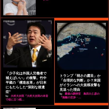
「少子化は外国人労働者で
トランプ「弱さの露呈」か
補えばいい」の衝撃。竹中
「合理的な判断」か？米国
平蔵の「構造改革」が日本
がイランへの大規模攻撃を
にもたらした“深刻な後遺
見送った理由
症”
by
最後の調停官 島田久仁彦の
by
大村大次郎『大村大次郎の本音
『無敵の交渉・…
で役に立つ税…