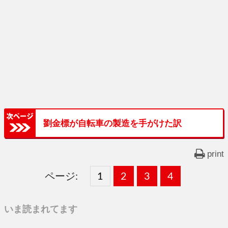
劉金標が自転車の製造を手がけた訳
print
ページ:
固
1
固
2
,
固
3
,
固
4
,
定
定
定
定
いま読まれてます
ペ
ペ
ペ
ペ