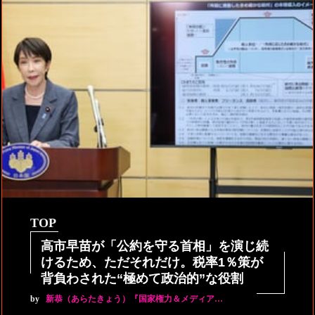
TOP
高市早苗が「公約を守る首相」を演じ続
けるため、ただそれだけ。税率1％策が
背負わされた“極めて政治的”な役割
by
新恭（あらたきょう）『国家権力＆メディア…